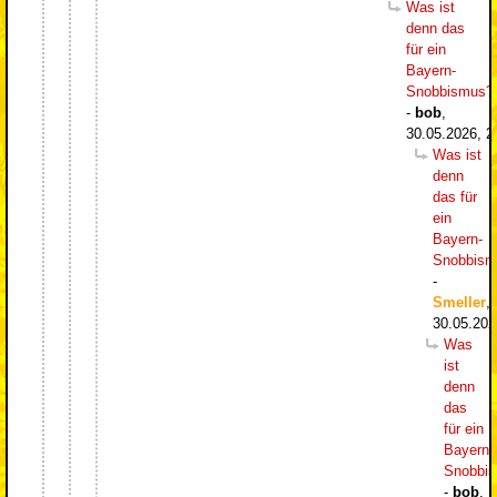
Was ist
denn das
für ein
Bayern-
Snobbismus?
-
bob
,
30.05.2026, 2
Was ist
denn
das für
ein
Bayern-
Snobbism
-
Smeller
,
30.05.202
Was
ist
denn
das
für ein
Bayern-
Snobbi
-
bob
,