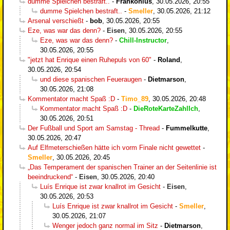
dumme Spielchen bestraft..
-
Frankonius
,
30.05.2026, 20:55
dumme Spielchen bestraft..
-
Smeller
,
30.05.2026, 21:12
Arsenal verschießt
-
bob
,
30.05.2026, 20:55
Eze, was war das denn?
-
Eisen
,
30.05.2026, 20:55
Eze, was war das denn?
-
Chill-Instructor
,
30.05.2026, 20:55
"jetzt hat Enrique einen Ruhepuls von 60"
-
Roland
,
30.05.2026, 20:54
und diese spanischen Feueraugen
-
Dietmarson
,
30.05.2026, 21:08
Kommentator macht Spaß :D
-
Timo_89
,
30.05.2026, 20:48
Kommentator macht Spaß :D
-
DieRoteKarteZahlIch
,
30.05.2026, 20:51
Der Fußball und Sport am Samstag - Thread
-
Fummelkutte
,
30.05.2026, 20:47
Auf Elfmeterschießen hätte ich vorm Finale nicht gewettet
-
Smeller
,
30.05.2026, 20:45
„Das Temperament der spanischen Trainer an der Seitenlinie ist
beeindruckend“
-
Eisen
,
30.05.2026, 20:40
Luís Enrique ist zwar knallrot im Gesicht
-
Eisen
,
30.05.2026, 20:53
Luís Enrique ist zwar knallrot im Gesicht
-
Smeller
,
30.05.2026, 21:07
Wenger jedoch ganz normal im Sitz
-
Dietmarson
,