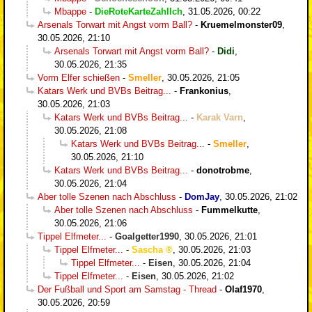
Mbappe
-
DieRoteKarteZahlIch
,
31.05.2026, 00:22
Arsenals Torwart mit Angst vorm Ball?
-
Kruemelmonster09
,
30.05.2026, 21:10
Arsenals Torwart mit Angst vorm Ball?
-
Didi
,
30.05.2026, 21:35
Vorm Elfer schießen
-
Smeller
,
30.05.2026, 21:05
Katars Werk und BVBs Beitrag...
-
Frankonius
,
30.05.2026, 21:03
Katars Werk und BVBs Beitrag...
-
Karak Varn
,
30.05.2026, 21:08
Katars Werk und BVBs Beitrag...
-
Smeller
,
30.05.2026, 21:10
Katars Werk und BVBs Beitrag...
-
donotrobme
,
30.05.2026, 21:04
Aber tolle Szenen nach Abschluss
-
DomJay
,
30.05.2026, 21:02
Aber tolle Szenen nach Abschluss
-
Fummelkutte
,
30.05.2026, 21:06
Tippel Elfmeter...
-
Goalgetter1990
,
30.05.2026, 21:01
Tippel Elfmeter...
-
Sascha
,
30.05.2026, 21:03
Tippel Elfmeter...
-
Eisen
,
30.05.2026, 21:04
Tippel Elfmeter...
-
Eisen
,
30.05.2026, 21:02
Der Fußball und Sport am Samstag - Thread
-
Olaf1970
,
30.05.2026, 20:59