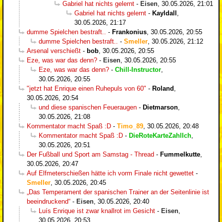
Gabriel hat nichts gelernt
-
Eisen
,
30.05.2026, 21:01
Gabriel hat nichts gelernt
-
Kayldall
,
30.05.2026, 21:17
dumme Spielchen bestraft..
-
Frankonius
,
30.05.2026, 20:55
dumme Spielchen bestraft..
-
Smeller
,
30.05.2026, 21:12
Arsenal verschießt
-
bob
,
30.05.2026, 20:55
Eze, was war das denn?
-
Eisen
,
30.05.2026, 20:55
Eze, was war das denn?
-
Chill-Instructor
,
30.05.2026, 20:55
"jetzt hat Enrique einen Ruhepuls von 60"
-
Roland
,
30.05.2026, 20:54
und diese spanischen Feueraugen
-
Dietmarson
,
30.05.2026, 21:08
Kommentator macht Spaß :D
-
Timo_89
,
30.05.2026, 20:48
Kommentator macht Spaß :D
-
DieRoteKarteZahlIch
,
30.05.2026, 20:51
Der Fußball und Sport am Samstag - Thread
-
Fummelkutte
,
30.05.2026, 20:47
Auf Elfmeterschießen hätte ich vorm Finale nicht gewettet
-
Smeller
,
30.05.2026, 20:45
„Das Temperament der spanischen Trainer an der Seitenlinie ist
beeindruckend“
-
Eisen
,
30.05.2026, 20:40
Luís Enrique ist zwar knallrot im Gesicht
-
Eisen
,
30.05.2026, 20:53