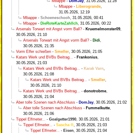
Mbappe
-
DomJay
,
31.05.2026, 11:28
Mbappe
-
Liberogrande
,
31.05.2026, 12:19
Mbappe
-
Schoeneschooh
,
31.05.2026, 00:41
Mbappe
-
DieRoteKarteZahlIch
,
31.05.2026, 00:22
Arsenals Torwart mit Angst vorm Ball?
-
Kruemelmonster09
,
30.05.2026, 21:10
Arsenals Torwart mit Angst vorm Ball?
-
Didi
,
30.05.2026, 21:35
Vorm Elfer schießen
-
Smeller
,
30.05.2026, 21:05
Katars Werk und BVBs Beitrag...
-
Frankonius
,
30.05.2026, 21:03
Katars Werk und BVBs Beitrag...
-
Karak Varn
,
30.05.2026, 21:08
Katars Werk und BVBs Beitrag...
-
Smeller
,
30.05.2026, 21:10
Katars Werk und BVBs Beitrag...
-
donotrobme
,
30.05.2026, 21:04
Aber tolle Szenen nach Abschluss
-
DomJay
,
30.05.2026, 21:02
Aber tolle Szenen nach Abschluss
-
Fummelkutte
,
30.05.2026, 21:06
Tippel Elfmeter...
-
Goalgetter1990
,
30.05.2026, 21:01
Tippel Elfmeter...
-
Sascha
,
30.05.2026, 21:03
Tippel Elfmeter...
-
Eisen
,
30.05.2026, 21:04