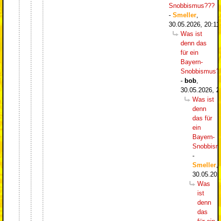
Snobbismus???
-
Smeller
,
30.05.2026, 20:11
Was ist
denn das
für ein
Bayern-
Snobbismus?
-
bob
,
30.05.2026, 2
Was ist
denn
das für
ein
Bayern-
Snobbism
-
Smeller
,
30.05.202
Was
ist
denn
das