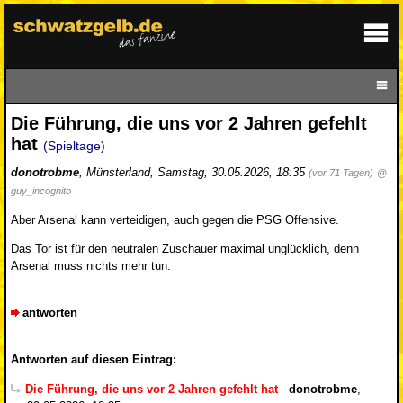
Die Führung, die uns vor 2 Jahren gefehlt
hat
(Spieltage)
donotrobme
,
Münsterland
,
Samstag, 30.05.2026, 18:35
(vor 71 Tagen)
@
guy_incognito
Aber Arsenal kann verteidigen, auch gegen die PSG Offensive.
Das Tor ist für den neutralen Zuschauer maximal unglücklich, denn
Arsenal muss nichts mehr tun.
antworten
Antworten auf diesen Eintrag:
Die Führung, die uns vor 2 Jahren gefehlt hat
-
donotrobme
,