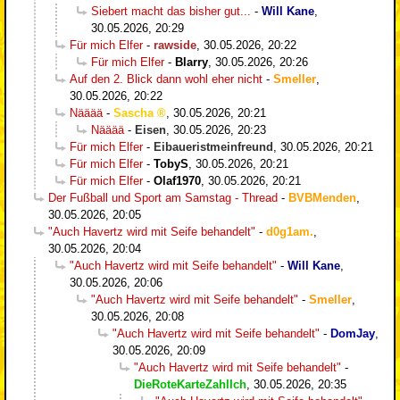
Siebert macht das bisher gut...
-
Will Kane
,
30.05.2026, 20:29
Für mich Elfer
-
rawside
,
30.05.2026, 20:22
Für mich Elfer
-
Blarry
,
30.05.2026, 20:26
Auf den 2. Blick dann wohl eher nicht
-
Smeller
,
30.05.2026, 20:22
Nääää
-
Sascha
,
30.05.2026, 20:21
Nääää
-
Eisen
,
30.05.2026, 20:23
Für mich Elfer
-
Eibaueristmeinfreund
,
30.05.2026, 20:21
Für mich Elfer
-
TobyS
,
30.05.2026, 20:21
Für mich Elfer
-
Olaf1970
,
30.05.2026, 20:21
Der Fußball und Sport am Samstag - Thread
-
BVBMenden
,
30.05.2026, 20:05
"Auch Havertz wird mit Seife behandelt"
-
d0g1am.
,
30.05.2026, 20:04
"Auch Havertz wird mit Seife behandelt"
-
Will Kane
,
30.05.2026, 20:06
"Auch Havertz wird mit Seife behandelt"
-
Smeller
,
30.05.2026, 20:08
"Auch Havertz wird mit Seife behandelt"
-
DomJay
,
30.05.2026, 20:09
"Auch Havertz wird mit Seife behandelt"
-
DieRoteKarteZahlIch
,
30.05.2026, 20:35