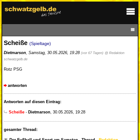
Scheiße
(Spieltage)
Dietmarson
,
Samstag, 30.05.2026, 19:28
(vor 67 Tagen)
@ Redaktion
schwatzgelb.de
Rotz PSG
antworten
Antworten auf diesen Eintrag:
Scheiße
-
Dietmarson
,
30.05.2026, 19:28
gesamter Thread:
Der Fußball und Sport am Samstag - Thread
-
Redaktion