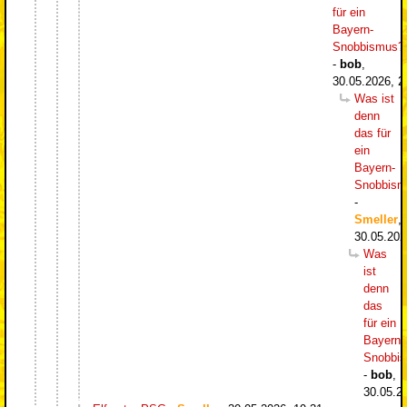
für ein
Bayern-
Snobbismus?
-
bob
,
30.05.2026, 2
Was ist
denn
das für
ein
Bayern-
Snobbism
-
Smeller
,
30.05.202
Was
ist
denn
das
für ein
Bayern-
Snobbi
-
bob
,
30.05.2