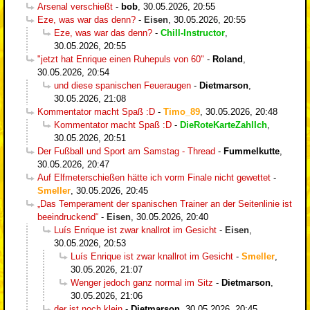
Arsenal verschießt
-
bob
,
30.05.2026, 20:55
Eze, was war das denn?
-
Eisen
,
30.05.2026, 20:55
Eze, was war das denn?
-
Chill-Instructor
,
30.05.2026, 20:55
"jetzt hat Enrique einen Ruhepuls von 60"
-
Roland
,
30.05.2026, 20:54
und diese spanischen Feueraugen
-
Dietmarson
,
30.05.2026, 21:08
Kommentator macht Spaß :D
-
Timo_89
,
30.05.2026, 20:48
Kommentator macht Spaß :D
-
DieRoteKarteZahlIch
,
30.05.2026, 20:51
Der Fußball und Sport am Samstag - Thread
-
Fummelkutte
,
30.05.2026, 20:47
Auf Elfmeterschießen hätte ich vorm Finale nicht gewettet
-
Smeller
,
30.05.2026, 20:45
„Das Temperament der spanischen Trainer an der Seitenlinie ist
beeindruckend“
-
Eisen
,
30.05.2026, 20:40
Luís Enrique ist zwar knallrot im Gesicht
-
Eisen
,
30.05.2026, 20:53
Luís Enrique ist zwar knallrot im Gesicht
-
Smeller
,
30.05.2026, 21:07
Wenger jedoch ganz normal im Sitz
-
Dietmarson
,
30.05.2026, 21:06
der ist noch klein
-
Dietmarson
,
30.05.2026, 20:45