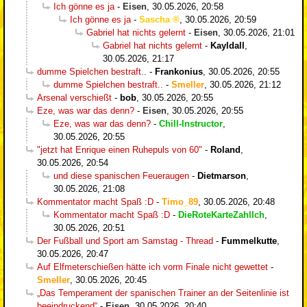
Ich gönne es ja
-
Eisen
,
30.05.2026, 20:58
Ich gönne es ja
-
Sascha
,
30.05.2026, 20:59
Gabriel hat nichts gelernt
-
Eisen
,
30.05.2026, 21:01
Gabriel hat nichts gelernt
-
Kayldall
,
30.05.2026, 21:17
dumme Spielchen bestraft..
-
Frankonius
,
30.05.2026, 20:55
dumme Spielchen bestraft..
-
Smeller
,
30.05.2026, 21:12
Arsenal verschießt
-
bob
,
30.05.2026, 20:55
Eze, was war das denn?
-
Eisen
,
30.05.2026, 20:55
Eze, was war das denn?
-
Chill-Instructor
,
30.05.2026, 20:55
"jetzt hat Enrique einen Ruhepuls von 60"
-
Roland
,
30.05.2026, 20:54
und diese spanischen Feueraugen
-
Dietmarson
,
30.05.2026, 21:08
Kommentator macht Spaß :D
-
Timo_89
,
30.05.2026, 20:48
Kommentator macht Spaß :D
-
DieRoteKarteZahlIch
,
30.05.2026, 20:51
Der Fußball und Sport am Samstag - Thread
-
Fummelkutte
,
30.05.2026, 20:47
Auf Elfmeterschießen hätte ich vorm Finale nicht gewettet
-
Smeller
,
30.05.2026, 20:45
„Das Temperament der spanischen Trainer an der Seitenlinie ist
beeindruckend“
-
Eisen
,
30.05.2026, 20:40