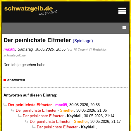
Der peinlichste Elfmeter
(Spieltage)
max09
,
Samstag, 30.05.2026, 20:55
(vor 70 Tagen)
@ Redaktion
schwatzgelb.de
Den ich je gesehen habe.
antworten
Antworten auf diesen Eintrag:
Der peinlichste Elfmeter
-
max09
,
30.05.2026, 20:55
Der peinlichste Elfmeter
-
Smeller
,
30.05.2026, 21:06
Der peinlichste Elfmeter
-
Kayldall
,
30.05.2026, 21:14
Der peinlichste Elfmeter
-
Smeller
,
30.05.2026, 21:17
Der peinlichste Elfmeter
-
Kayldall
,