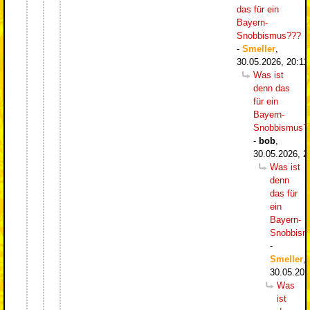
das für ein
Bayern-
Snobbismus???
-
Smeller
,
30.05.2026, 20:11
Was ist
denn das
für ein
Bayern-
Snobbismus?
-
bob
,
30.05.2026, 2
Was ist
denn
das für
ein
Bayern-
Snobbism
-
Smeller
,
30.05.202
Was
ist