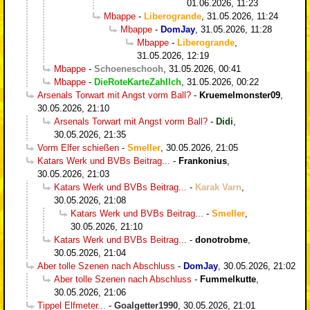
01.06.2026, 11:23
Mbappe
-
Liberogrande
,
31.05.2026, 11:24
Mbappe
-
DomJay
,
31.05.2026, 11:28
Mbappe
-
Liberogrande
,
31.05.2026, 12:19
Mbappe
-
Schoeneschooh
,
31.05.2026, 00:41
Mbappe
-
DieRoteKarteZahlIch
,
31.05.2026, 00:22
Arsenals Torwart mit Angst vorm Ball?
-
Kruemelmonster09
,
30.05.2026, 21:10
Arsenals Torwart mit Angst vorm Ball?
-
Didi
,
30.05.2026, 21:35
Vorm Elfer schießen
-
Smeller
,
30.05.2026, 21:05
Katars Werk und BVBs Beitrag...
-
Frankonius
,
30.05.2026, 21:03
Katars Werk und BVBs Beitrag...
-
Karak Varn
,
30.05.2026, 21:08
Katars Werk und BVBs Beitrag...
-
Smeller
,
30.05.2026, 21:10
Katars Werk und BVBs Beitrag...
-
donotrobme
,
30.05.2026, 21:04
Aber tolle Szenen nach Abschluss
-
DomJay
,
30.05.2026, 21:02
Aber tolle Szenen nach Abschluss
-
Fummelkutte
,
30.05.2026, 21:06
Tippel Elfmeter...
-
Goalgetter1990
,
30.05.2026, 21:01