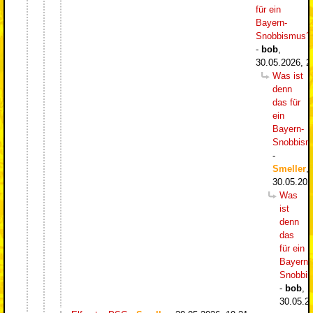
für ein
Bayern-
Snobbismus?
-
bob
,
30.05.2026, 2
Was ist
denn
das für
ein
Bayern-
Snobbism
-
Smeller
,
30.05.202
Was
ist
denn
das
für ein
Bayern-
Snobbi
-
bob
,
30.05.2