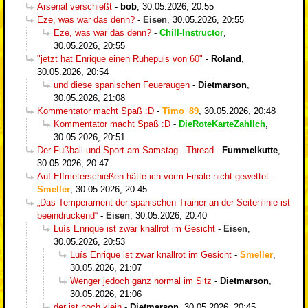
Arsenal verschießt
-
bob
,
30.05.2026, 20:55
Eze, was war das denn?
-
Eisen
,
30.05.2026, 20:55
Eze, was war das denn?
-
Chill-Instructor
,
30.05.2026, 20:55
"jetzt hat Enrique einen Ruhepuls von 60"
-
Roland
,
30.05.2026, 20:54
und diese spanischen Feueraugen
-
Dietmarson
,
30.05.2026, 21:08
Kommentator macht Spaß :D
-
Timo_89
,
30.05.2026, 20:48
Kommentator macht Spaß :D
-
DieRoteKarteZahlIch
,
30.05.2026, 20:51
Der Fußball und Sport am Samstag - Thread
-
Fummelkutte
,
30.05.2026, 20:47
Auf Elfmeterschießen hätte ich vorm Finale nicht gewettet
-
Smeller
,
30.05.2026, 20:45
„Das Temperament der spanischen Trainer an der Seitenlinie ist
beeindruckend“
-
Eisen
,
30.05.2026, 20:40
Luís Enrique ist zwar knallrot im Gesicht
-
Eisen
,
30.05.2026, 20:53
Luís Enrique ist zwar knallrot im Gesicht
-
Smeller
,
30.05.2026, 21:07
Wenger jedoch ganz normal im Sitz
-
Dietmarson
,
30.05.2026, 21:06
der ist noch klein
-
Dietmarson
,
30.05.2026, 20:45