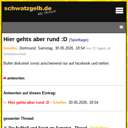
Hier gehts aber rund :D
(Spieltage)
Smeller
,
Dortmund
,
Samstag, 30.05.2026, 18:54
(vor 71 Tagen)
@
Schoeneschooh
Bullet diskutiert sonst anscheinend nur auf facebook und twitter.
antworten
Antworten auf diesen Eintrag:
Hier gehts aber rund :D
-
Smeller
,
30.05.2026, 18:54
gesamter Thread:
Der Fußball und Sport am Samstag - Thread
-
Redaktion