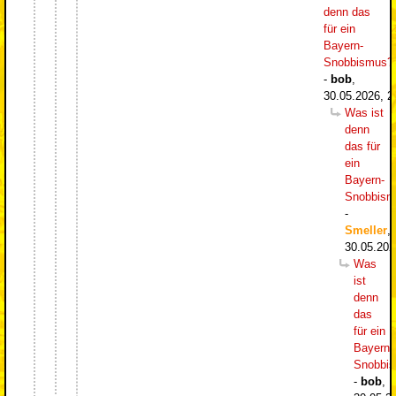
denn das
für ein
Bayern-
Snobbismus?
-
bob
,
30.05.2026, 2
Was ist
denn
das für
ein
Bayern-
Snobbism
-
Smeller
,
30.05.202
Was
ist
denn
das
für ein
Bayern-
Snobbi
-
bob
,