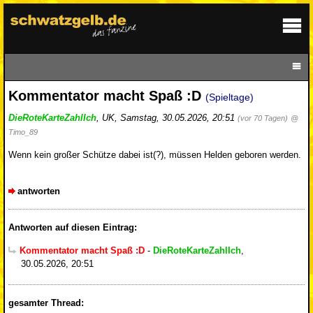
Kommentator macht Spaß :D
(Spieltage)
DieRoteKarteZahlIch
,
UK
,
Samstag, 30.05.2026, 20:51
(vor 70 Tagen)
@
Timo_89
Wenn kein großer Schütze dabei ist(?), müssen Helden geboren werden.
antworten
Antworten auf diesen Eintrag:
Kommentator macht Spaß :D
-
DieRoteKarteZahlIch
,
30.05.2026, 20:51
gesamter Thread: