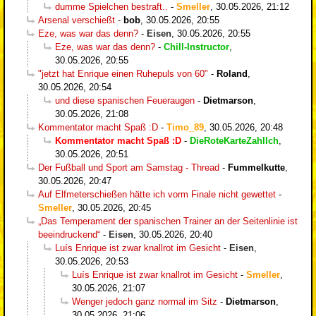
dumme Spielchen bestraft..
-
Smeller
,
30.05.2026, 21:12
Arsenal verschießt
-
bob
,
30.05.2026, 20:55
Eze, was war das denn?
-
Eisen
,
30.05.2026, 20:55
Eze, was war das denn?
-
Chill-Instructor
,
30.05.2026, 20:55
"jetzt hat Enrique einen Ruhepuls von 60"
-
Roland
,
30.05.2026, 20:54
und diese spanischen Feueraugen
-
Dietmarson
,
30.05.2026, 21:08
Kommentator macht Spaß :D
-
Timo_89
,
30.05.2026, 20:48
Kommentator macht Spaß :D
-
DieRoteKarteZahlIch
,
30.05.2026, 20:51
Der Fußball und Sport am Samstag - Thread
-
Fummelkutte
,
30.05.2026, 20:47
Auf Elfmeterschießen hätte ich vorm Finale nicht gewettet
-
Smeller
,
30.05.2026, 20:45
„Das Temperament der spanischen Trainer an der Seitenlinie ist
beeindruckend“
-
Eisen
,
30.05.2026, 20:40
Luís Enrique ist zwar knallrot im Gesicht
-
Eisen
,
30.05.2026, 20:53
Luís Enrique ist zwar knallrot im Gesicht
-
Smeller
,
30.05.2026, 21:07
Wenger jedoch ganz normal im Sitz
-
Dietmarson
,
30.05.2026, 21:06