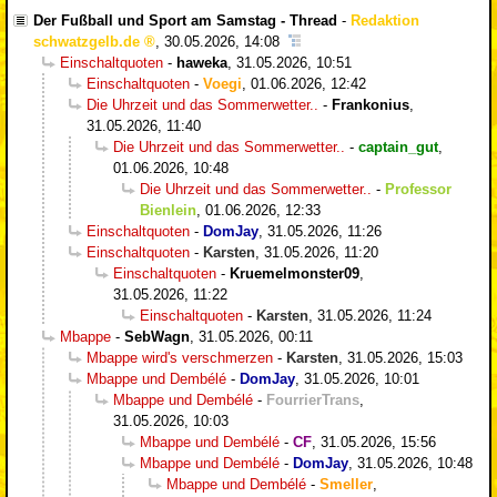
Der Fußball und Sport am Samstag - Thread
-
Redaktion
schwatzgelb.de
,
30.05.2026, 14:08
Einschaltquoten
-
haweka
,
31.05.2026, 10:51
Einschaltquoten
-
Voegi
,
01.06.2026, 12:42
Die Uhrzeit und das Sommerwetter..
-
Frankonius
,
31.05.2026, 11:40
Die Uhrzeit und das Sommerwetter..
-
captain_gut
,
01.06.2026, 10:48
Die Uhrzeit und das Sommerwetter..
-
Professor
Bienlein
,
01.06.2026, 12:33
Einschaltquoten
-
DomJay
,
31.05.2026, 11:26
Einschaltquoten
-
Karsten
,
31.05.2026, 11:20
Einschaltquoten
-
Kruemelmonster09
,
31.05.2026, 11:22
Einschaltquoten
-
Karsten
,
31.05.2026, 11:24
Mbappe
-
SebWagn
,
31.05.2026, 00:11
Mbappe wird's verschmerzen
-
Karsten
,
31.05.2026, 15:03
Mbappe und Dembélé
-
DomJay
,
31.05.2026, 10:01
Mbappe und Dembélé
-
FourrierTrans
,
31.05.2026, 10:03
Mbappe und Dembélé
-
CF
,
31.05.2026, 15:56
Mbappe und Dembélé
-
DomJay
,
31.05.2026, 10:48
Mbappe und Dembélé
-
Smeller
,