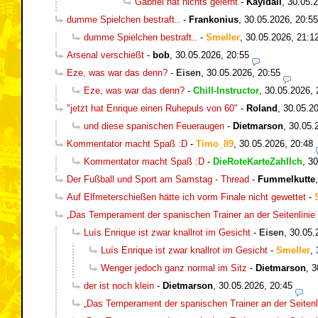
Gabriel hat nichts gelernt
-
Kayldall
,
30.05.2
dumme Spielchen bestraft..
-
Frankonius
,
30.05.2026, 20:55
dumme Spielchen bestraft..
-
Smeller
,
30.05.2026, 21:1
Arsenal verschießt
-
bob
,
30.05.2026, 20:55
Eze, was war das denn?
-
Eisen
,
30.05.2026, 20:55
Eze, was war das denn?
-
Chill-Instructor
,
30.05.2026, 
"jetzt hat Enrique einen Ruhepuls von 60"
-
Roland
,
30.05.20
und diese spanischen Feueraugen
-
Dietmarson
,
30.05.
Kommentator macht Spaß :D
-
Timo_89
,
30.05.2026, 20:48
Kommentator macht Spaß :D
-
DieRoteKarteZahlIch
,
30
Der Fußball und Sport am Samstag - Thread
-
Fummelkutte
Auf Elfmeterschießen hätte ich vorm Finale nicht gewettet
-
„Das Temperament der spanischen Trainer an der Seitenlinie 
Luís Enrique ist zwar knallrot im Gesicht
-
Eisen
,
30.05.
Luís Enrique ist zwar knallrot im Gesicht
-
Smeller
,
Wenger jedoch ganz normal im Sitz
-
Dietmarson
,
3
der ist noch klein
-
Dietmarson
,
30.05.2026, 20:45
„Das Temperament der spanischen Trainer an der Seitenli