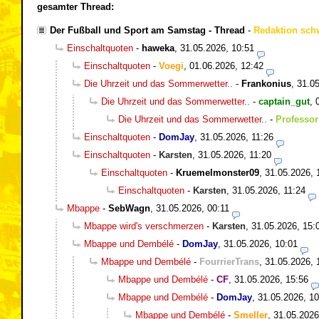
gesamter Thread:
Der Fußball und Sport am Samstag - Thread
-
Redaktion sch
Einschaltquoten
-
haweka
,
31.05.2026, 10:51
Einschaltquoten
-
Voegi
,
01.06.2026, 12:42
Die Uhrzeit und das Sommerwetter..
-
Frankonius
,
31.05
Die Uhrzeit und das Sommerwetter..
-
captain_gut
,
Die Uhrzeit und das Sommerwetter..
-
Professor
Einschaltquoten
-
DomJay
,
31.05.2026, 11:26
Einschaltquoten
-
Karsten
,
31.05.2026, 11:20
Einschaltquoten
-
Kruemelmonster09
,
31.05.2026, 
Einschaltquoten
-
Karsten
,
31.05.2026, 11:24
Mbappe
-
SebWagn
,
31.05.2026, 00:11
Mbappe wird's verschmerzen
-
Karsten
,
31.05.2026, 15:
Mbappe und Dembélé
-
DomJay
,
31.05.2026, 10:01
Mbappe und Dembélé
-
FourrierTrans
,
31.05.2026, 
Mbappe und Dembélé
-
CF
,
31.05.2026, 15:56
Mbappe und Dembélé
-
DomJay
,
31.05.2026, 10
Mbappe und Dembélé
-
Smeller
,
31.05.2026