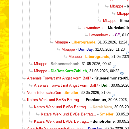
Mbappe
-
b
Mbapp
Mbappe
-
Elma
Lewandowski
-
Murksknüll
Lewandowski
-
CF
,
01.
Mbappe
-
Liberogrande
,
31.05.2026, 11:24
Mbappe
-
DomJay
,
31.05.2026, 11:28
Mbappe
-
Liberogrande
,
31.05.202
Mbappe
-
Schoeneschooh
,
31.05.2026, 00:41
Mbappe
-
DieRoteKarteZahlIch
,
31.05.2026, 00:22
Arsenals Torwart mit Angst vorm Ball?
-
Kruemelmonster09
Arsenals Torwart mit Angst vorm Ball?
-
Didi
,
30.05.2026
Vorm Elfer schießen
-
Smeller
,
30.05.2026, 21:05
Katars Werk und BVBs Beitrag...
-
Frankonius
,
30.05.2026,
Katars Werk und BVBs Beitrag...
-
Karak Varn
,
30.05.20
Katars Werk und BVBs Beitrag...
-
Smeller
,
30.05.2
Katars Werk und BVBs Beitrag...
-
donotrobme
,
30.05.
Aber tolle Szenen nach Abschluss
-
DomJay
,
30.05.2026, 2