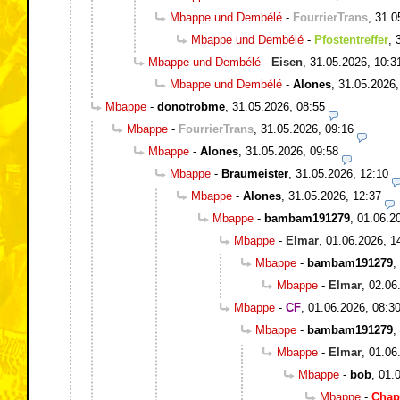
Mbappe und Dembélé
-
FourrierTrans
,
31.0
Mbappe und Dembélé
-
Pfostentreffer
,
Mbappe und Dembélé
-
Eisen
,
31.05.2026, 10:3
Mbappe und Dembélé
-
Alones
,
31.05.2026,
Mbappe
-
donotrobme
,
31.05.2026, 08:55
Mbappe
-
FourrierTrans
,
31.05.2026, 09:16
Mbappe
-
Alones
,
31.05.2026, 09:58
Mbappe
-
Braumeister
,
31.05.2026, 12:10
Mbappe
-
Alones
,
31.05.2026, 12:37
Mbappe
-
bambam191279
,
01.06.2
Mbappe
-
Elmar
,
01.06.2026, 1
Mbappe
-
bambam191279
,
Mbappe
-
Elmar
,
02.06
Mbappe
-
CF
,
01.06.2026, 08:3
Mbappe
-
bambam191279
,
Mbappe
-
Elmar
,
01.06
Mbappe
-
bob
,
01.
Mbappe
-
Chap