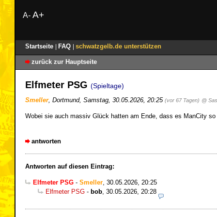
A+
A-
Startseite
FAQ
schwatzgelb.de unterstützen
|
|
zurück zur Hauptseite
Elfmeter PSG
(Spieltage)
Smeller
,
Dortmund
,
Samstag, 30.05.2026, 20:25
(vor 67 Tagen)
@ Sas
Wobei sie auch massiv Glück hatten am Ende, dass es ManCity so ve
antworten
Antworten auf diesen Eintrag:
Elfmeter PSG
-
Smeller
,
30.05.2026, 20:25
Elfmeter PSG
-
bob
,
30.05.2026, 20:28