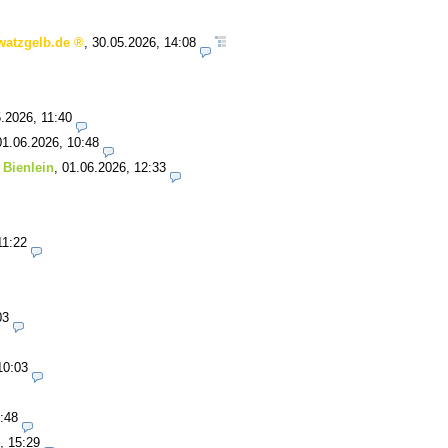
watzgelb.de
,
30.05.2026, 14:08
.2026, 11:40
01.06.2026, 10:48
 Bienlein
,
01.06.2026, 12:33
11:22
03
10:03
:48
, 15:29