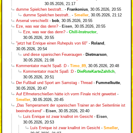
30.05.2026, 21:17
dumme Spielchen bestraft..
-
Frankonius
,
30.05.2026, 20:55
dumme Spielchen bestraft..
-
Smeller
,
30.05.2026, 21:12
Arsenal verschießt
-
bob
,
30.05.2026, 20:55
Eze, was war das denn?
-
Eisen
,
30.05.2026, 20:55
Eze, was war das denn?
-
Chill-Instructor
,
30.05.2026, 20:55
"jetzt hat Enrique einen Ruhepuls von 60"
-
Roland
,
30.05.2026, 20:54
und diese spanischen Feueraugen
-
Dietmarson
,
30.05.2026, 21:08
Kommentator macht Spaß :D
-
Timo_89
,
30.05.2026, 20:48
Kommentator macht Spaß :D
-
DieRoteKarteZahlIch
,
30.05.2026, 20:51
Der Fußball und Sport am Samstag - Thread
-
Fummelkutte
,
30.05.2026, 20:47
Auf Elfmeterschießen hätte ich vorm Finale nicht gewettet
-
Smeller
,
30.05.2026, 20:45
„Das Temperament der spanischen Trainer an der Seitenlinie ist
beeindruckend“
-
Eisen
,
30.05.2026, 20:40
Luís Enrique ist zwar knallrot im Gesicht
-
Eisen
,
30.05.2026, 20:53
Luís Enrique ist zwar knallrot im Gesicht
-
Smeller
,