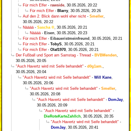
Für mich Elfer
-
rawside
,
30.05.2026, 20:22
Für mich Elfer
-
Blarry
,
30.05.2026, 20:26
Auf den 2. Blick dann wohl eher nicht
-
Smeller
,
30.05.2026, 20:22
Nääää
-
Sascha
,
30.05.2026, 20:21
Nääää
-
Eisen
,
30.05.2026, 20:23
Für mich Elfer
-
Eibaueristmeinfreund
,
30.05.2026, 20:21
Für mich Elfer
-
TobyS
,
30.05.2026, 20:21
Für mich Elfer
-
Olaf1970
,
30.05.2026, 20:21
Der Fußball und Sport am Samstag - Thread
-
BVBMenden
,
30.05.2026, 20:05
"Auch Havertz wird mit Seife behandelt"
-
d0g1am.
,
30.05.2026, 20:04
"Auch Havertz wird mit Seife behandelt"
-
Will Kane
,
30.05.2026, 20:06
"Auch Havertz wird mit Seife behandelt"
-
Smeller
,
30.05.2026, 20:08
"Auch Havertz wird mit Seife behandelt"
-
DomJay
,
30.05.2026, 20:09
"Auch Havertz wird mit Seife behandelt"
-
DieRoteKarteZahlIch
,
30.05.2026, 20:35
"Auch Havertz wird mit Seife behandelt"
-
DomJay
,
30.05.2026, 20:41