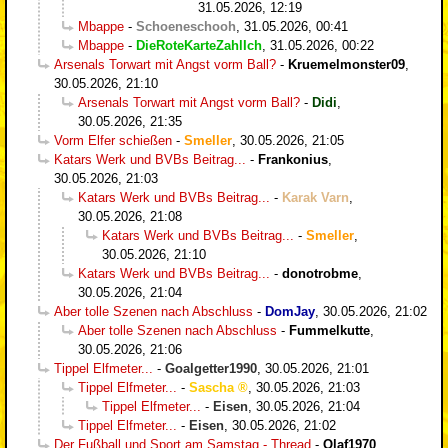
31.05.2026, 12:19
Mbappe
-
Schoeneschooh
,
31.05.2026, 00:41
Mbappe
-
DieRoteKarteZahlIch
,
31.05.2026, 00:22
Arsenals Torwart mit Angst vorm Ball?
-
Kruemelmonster09
,
30.05.2026, 21:10
Arsenals Torwart mit Angst vorm Ball?
-
Didi
,
30.05.2026, 21:35
Vorm Elfer schießen
-
Smeller
,
30.05.2026, 21:05
Katars Werk und BVBs Beitrag...
-
Frankonius
,
30.05.2026, 21:03
Katars Werk und BVBs Beitrag...
-
Karak Varn
,
30.05.2026, 21:08
Katars Werk und BVBs Beitrag...
-
Smeller
,
30.05.2026, 21:10
Katars Werk und BVBs Beitrag...
-
donotrobme
,
30.05.2026, 21:04
Aber tolle Szenen nach Abschluss
-
DomJay
,
30.05.2026, 21:02
Aber tolle Szenen nach Abschluss
-
Fummelkutte
,
30.05.2026, 21:06
Tippel Elfmeter...
-
Goalgetter1990
,
30.05.2026, 21:01
Tippel Elfmeter...
-
Sascha
,
30.05.2026, 21:03
Tippel Elfmeter...
-
Eisen
,
30.05.2026, 21:04
Tippel Elfmeter...
-
Eisen
,
30.05.2026, 21:02
Der Fußball und Sport am Samstag - Thread
-
Olaf1970
,