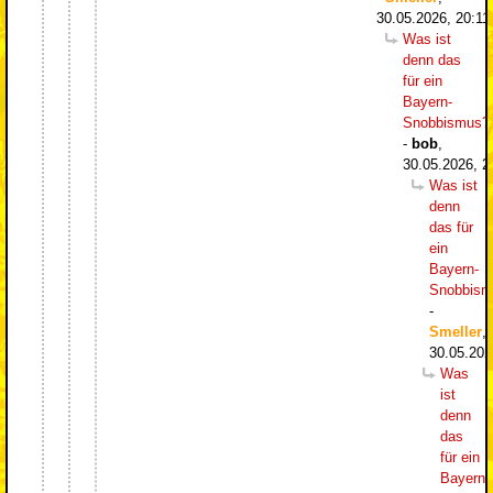
30.05.2026, 20:11
Was ist
denn das
für ein
Bayern-
Snobbismus?
-
bob
,
30.05.2026, 2
Was ist
denn
das für
ein
Bayern-
Snobbism
-
Smeller
,
30.05.202
Was
ist
denn
das
für ein
Bayern-