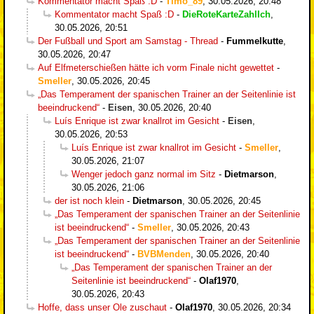
Kommentator macht Spaß :D
-
Timo_89
,
30.05.2026, 20:48
Kommentator macht Spaß :D
-
DieRoteKarteZahlIch
,
30.05.2026, 20:51
Der Fußball und Sport am Samstag - Thread
-
Fummelkutte
,
30.05.2026, 20:47
Auf Elfmeterschießen hätte ich vorm Finale nicht gewettet
-
Smeller
,
30.05.2026, 20:45
„Das Temperament der spanischen Trainer an der Seitenlinie ist
beeindruckend“
-
Eisen
,
30.05.2026, 20:40
Luís Enrique ist zwar knallrot im Gesicht
-
Eisen
,
30.05.2026, 20:53
Luís Enrique ist zwar knallrot im Gesicht
-
Smeller
,
30.05.2026, 21:07
Wenger jedoch ganz normal im Sitz
-
Dietmarson
,
30.05.2026, 21:06
der ist noch klein
-
Dietmarson
,
30.05.2026, 20:45
„Das Temperament der spanischen Trainer an der Seitenlinie
ist beeindruckend“
-
Smeller
,
30.05.2026, 20:43
„Das Temperament der spanischen Trainer an der Seitenlinie
ist beeindruckend“
-
BVBMenden
,
30.05.2026, 20:40
„Das Temperament der spanischen Trainer an der
Seitenlinie ist beeindruckend“
-
Olaf1970
,
30.05.2026, 20:43
Hoffe, dass unser Ole zuschaut
-
Olaf1970
,
30.05.2026, 20:34