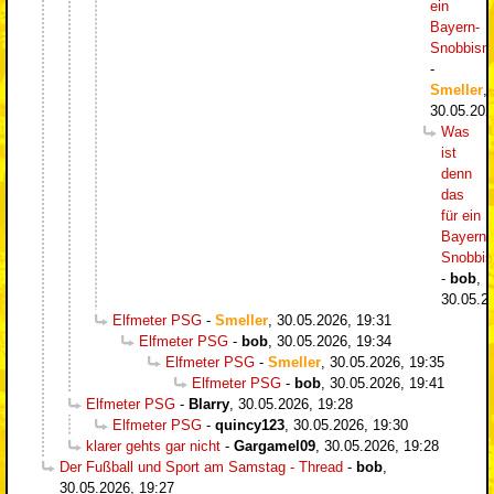
ein
Bayern-
Snobbism
-
Smeller
,
30.05.202
Was
ist
denn
das
für ein
Bayern-
Snobbi
-
bob
,
30.05.2
Elfmeter PSG
-
Smeller
,
30.05.2026, 19:31
Elfmeter PSG
-
bob
,
30.05.2026, 19:34
Elfmeter PSG
-
Smeller
,
30.05.2026, 19:35
Elfmeter PSG
-
bob
,
30.05.2026, 19:41
Elfmeter PSG
-
Blarry
,
30.05.2026, 19:28
Elfmeter PSG
-
quincy123
,
30.05.2026, 19:30
klarer gehts gar nicht
-
Gargamel09
,
30.05.2026, 19:28
Der Fußball und Sport am Samstag - Thread
-
bob
,
30.05.2026, 19:27