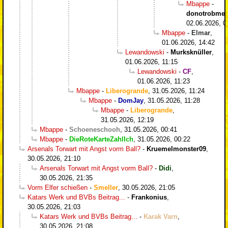
Mbappe
-
donotrobme
,
02.06.2026, 0
Mbappe
-
Elmar
,
01.06.2026, 14:42
Lewandowski
-
Murksknüller
,
01.06.2026, 11:15
Lewandowski
-
CF
,
01.06.2026, 11:23
Mbappe
-
Liberogrande
,
31.05.2026, 11:24
Mbappe
-
DomJay
,
31.05.2026, 11:28
Mbappe
-
Liberogrande
,
31.05.2026, 12:19
Mbappe
-
Schoeneschooh
,
31.05.2026, 00:41
Mbappe
-
DieRoteKarteZahlIch
,
31.05.2026, 00:22
Arsenals Torwart mit Angst vorm Ball?
-
Kruemelmonster09
,
30.05.2026, 21:10
Arsenals Torwart mit Angst vorm Ball?
-
Didi
,
30.05.2026, 21:35
Vorm Elfer schießen
-
Smeller
,
30.05.2026, 21:05
Katars Werk und BVBs Beitrag...
-
Frankonius
,
30.05.2026, 21:03
Katars Werk und BVBs Beitrag...
-
Karak Varn
,
30.05.2026, 21:08