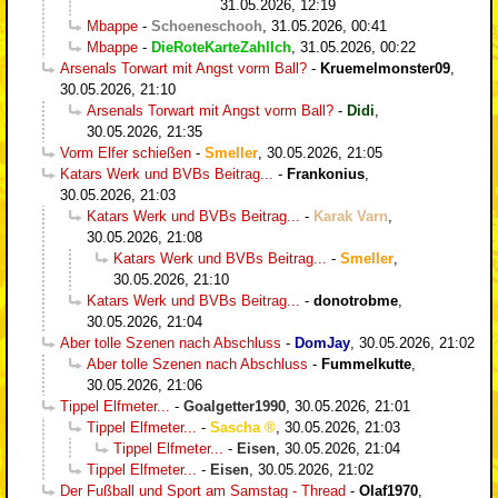
31.05.2026, 12:19
Mbappe
-
Schoeneschooh
,
31.05.2026, 00:41
Mbappe
-
DieRoteKarteZahlIch
,
31.05.2026, 00:22
Arsenals Torwart mit Angst vorm Ball?
-
Kruemelmonster09
,
30.05.2026, 21:10
Arsenals Torwart mit Angst vorm Ball?
-
Didi
,
30.05.2026, 21:35
Vorm Elfer schießen
-
Smeller
,
30.05.2026, 21:05
Katars Werk und BVBs Beitrag...
-
Frankonius
,
30.05.2026, 21:03
Katars Werk und BVBs Beitrag...
-
Karak Varn
,
30.05.2026, 21:08
Katars Werk und BVBs Beitrag...
-
Smeller
,
30.05.2026, 21:10
Katars Werk und BVBs Beitrag...
-
donotrobme
,
30.05.2026, 21:04
Aber tolle Szenen nach Abschluss
-
DomJay
,
30.05.2026, 21:02
Aber tolle Szenen nach Abschluss
-
Fummelkutte
,
30.05.2026, 21:06
Tippel Elfmeter...
-
Goalgetter1990
,
30.05.2026, 21:01
Tippel Elfmeter...
-
Sascha
,
30.05.2026, 21:03
Tippel Elfmeter...
-
Eisen
,
30.05.2026, 21:04
Tippel Elfmeter...
-
Eisen
,
30.05.2026, 21:02
Der Fußball und Sport am Samstag - Thread
-
Olaf1970
,