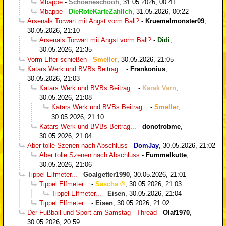
Mbappe
-
Schoeneschooh
,
31.05.2026, 00:41
Mbappe
-
DieRoteKarteZahlIch
,
31.05.2026, 00:22
Arsenals Torwart mit Angst vorm Ball?
-
Kruemelmonster09
,
30.05.2026, 21:10
Arsenals Torwart mit Angst vorm Ball?
-
Didi
,
30.05.2026, 21:35
Vorm Elfer schießen
-
Smeller
,
30.05.2026, 21:05
Katars Werk und BVBs Beitrag...
-
Frankonius
,
30.05.2026, 21:03
Katars Werk und BVBs Beitrag...
-
Karak Varn
,
30.05.2026, 21:08
Katars Werk und BVBs Beitrag...
-
Smeller
,
30.05.2026, 21:10
Katars Werk und BVBs Beitrag...
-
donotrobme
,
30.05.2026, 21:04
Aber tolle Szenen nach Abschluss
-
DomJay
,
30.05.2026, 21:02
Aber tolle Szenen nach Abschluss
-
Fummelkutte
,
30.05.2026, 21:06
Tippel Elfmeter...
-
Goalgetter1990
,
30.05.2026, 21:01
Tippel Elfmeter...
-
Sascha
,
30.05.2026, 21:03
Tippel Elfmeter...
-
Eisen
,
30.05.2026, 21:04
Tippel Elfmeter...
-
Eisen
,
30.05.2026, 21:02
Der Fußball und Sport am Samstag - Thread
-
Olaf1970
,
30.05.2026, 20:59