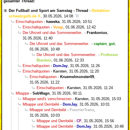
gesamter Thread:
Der Fußball und Sport am Samstag - Thread
-
Redaktion
schwatzgelb.de
,
30.05.2026, 14:08
Einschaltquoten
-
haweka
,
31.05.2026, 10:51
Einschaltquoten
-
Voegi
,
01.06.2026, 12:42
Die Uhrzeit und das Sommerwetter..
-
Frankonius
,
31.05.2026, 11:40
Die Uhrzeit und das Sommerwetter..
-
captain_gut
,
01.06.2026, 10:48
Die Uhrzeit und das Sommerwetter..
-
Professor
Bienlein
,
01.06.2026, 12:33
Einschaltquoten
-
DomJay
,
31.05.2026, 11:26
Einschaltquoten
-
Karsten
,
31.05.2026, 11:20
Einschaltquoten
-
Kruemelmonster09
,
31.05.2026, 11:22
Einschaltquoten
-
Karsten
,
31.05.2026, 11:24
Mbappe
-
SebWagn
,
31.05.2026, 00:11
Mbappe wird's verschmerzen
-
Karsten
,
31.05.2026, 15:03
Mbappe und Dembélé
-
DomJay
,
31.05.2026, 10:01
Mbappe und Dembélé
-
FourrierTrans
,
31.05.2026, 10:03
Mbappe und Dembélé
-
CF
,
31.05.2026, 15:56
Mbappe und Dembélé
-
DomJay
,
31.05.2026, 10:48