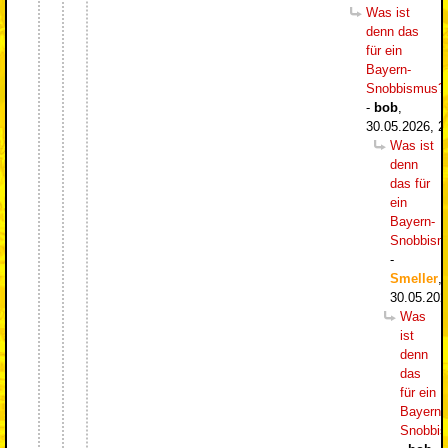
Was ist
denn das
für ein
Bayern-
Snobbismus?
-
bob
,
30.05.2026, 2
Was ist
denn
das für
ein
Bayern-
Snobbism
-
Smeller
,
30.05.202
Was
ist
denn
das
für ein
Bayern-
Snobbi