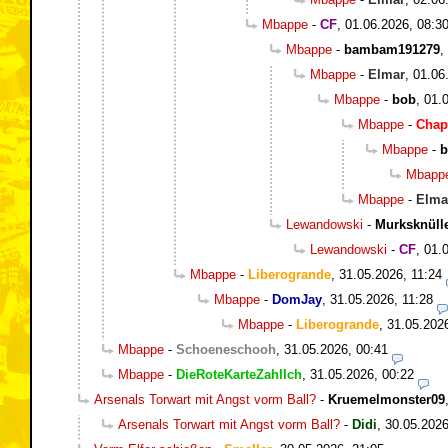
Mbappe
-
CF
,
01.06.2026, 08:3
Mbappe
-
bambam191279
,
Mbappe
-
Elmar
,
01.06
Mbappe
-
bob
,
01.
Mbappe
-
Chap
Mbappe
-
b
Mbapp
Mbappe
-
Elma
Lewandowski
-
Murksknüll
Lewandowski
-
CF
,
01.
Mbappe
-
Liberogrande
,
31.05.2026, 11:24
Mbappe
-
DomJay
,
31.05.2026, 11:28
Mbappe
-
Liberogrande
,
31.05.202
Mbappe
-
Schoeneschooh
,
31.05.2026, 00:41
Mbappe
-
DieRoteKarteZahlIch
,
31.05.2026, 00:22
Arsenals Torwart mit Angst vorm Ball?
-
Kruemelmonster09
Arsenals Torwart mit Angst vorm Ball?
-
Didi
,
30.05.2026