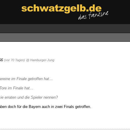
:56
(vor 70 Tagen)
@ Hamburger-Jung
ereine im Finale getroffen hat…
 Tore im Finale hat…
ie erraten und die Spieler nennen?
ben doch für die Bayern auch in zwei Finals getroffen.