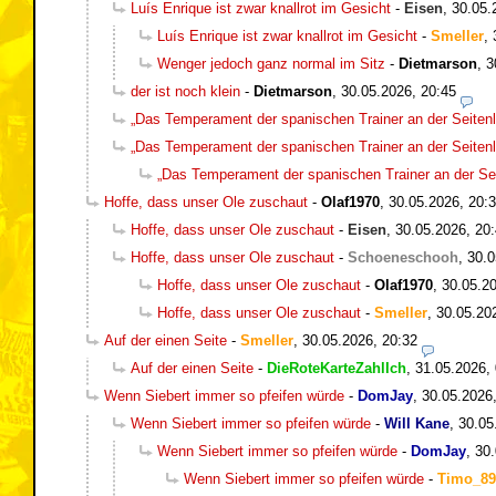
Luís Enrique ist zwar knallrot im Gesicht
-
Eisen
,
30.05.
Luís Enrique ist zwar knallrot im Gesicht
-
Smeller
,
Wenger jedoch ganz normal im Sitz
-
Dietmarson
,
3
der ist noch klein
-
Dietmarson
,
30.05.2026, 20:45
„Das Temperament der spanischen Trainer an der Seitenli
„Das Temperament der spanischen Trainer an der Seitenli
„Das Temperament der spanischen Trainer an der Seit
Hoffe, dass unser Ole zuschaut
-
Olaf1970
,
30.05.2026, 20:
Hoffe, dass unser Ole zuschaut
-
Eisen
,
30.05.2026, 20
Hoffe, dass unser Ole zuschaut
-
Schoeneschooh
,
30.0
Hoffe, dass unser Ole zuschaut
-
Olaf1970
,
30.05.20
Hoffe, dass unser Ole zuschaut
-
Smeller
,
30.05.20
Auf der einen Seite
-
Smeller
,
30.05.2026, 20:32
Auf der einen Seite
-
DieRoteKarteZahlIch
,
31.05.2026,
Wenn Siebert immer so pfeifen würde
-
DomJay
,
30.05.2026
Wenn Siebert immer so pfeifen würde
-
Will Kane
,
30.05
Wenn Siebert immer so pfeifen würde
-
DomJay
,
30.
Wenn Siebert immer so pfeifen würde
-
Timo_89