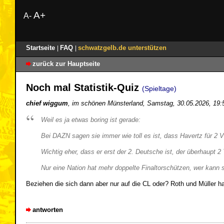
A+
A-
Startseite
FAQ
schwatzgelb.de unterstützen
|
|
zurück zur Hauptseite
Noch mal Statistik-Quiz
(Spieltage)
chief wiggum
,
im schönen Münsterland
,
Samstag, 30.05.2026, 19
Weil es ja etwas boring ist gerade:
Bei DAZN sagen sie immer wie toll es ist, dass Havertz für 2 V
Wichtig eher, dass er erst der 2. Deutsche ist, der überhaupt 2
Nur eine Nation hat mehr doppelte Finaltorschützen, wer kann s
Beziehen die sich dann aber nur auf die CL oder? Roth und Müller ha
antworten