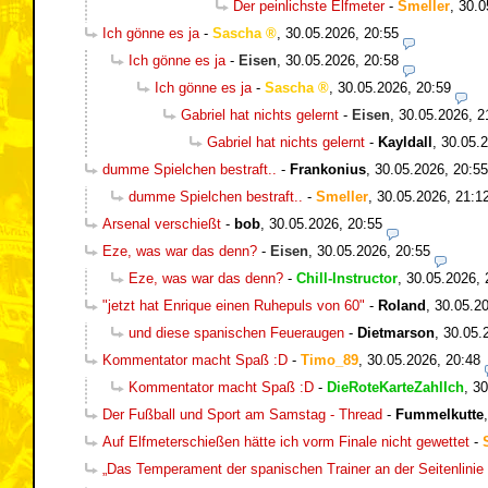
Der peinlichste Elfmeter
-
Smeller
,
30.0
Ich gönne es ja
-
Sascha
,
30.05.2026, 20:55
Ich gönne es ja
-
Eisen
,
30.05.2026, 20:58
Ich gönne es ja
-
Sascha
,
30.05.2026, 20:59
Gabriel hat nichts gelernt
-
Eisen
,
30.05.2026, 2
Gabriel hat nichts gelernt
-
Kayldall
,
30.05.2
dumme Spielchen bestraft..
-
Frankonius
,
30.05.2026, 20:55
dumme Spielchen bestraft..
-
Smeller
,
30.05.2026, 21:1
Arsenal verschießt
-
bob
,
30.05.2026, 20:55
Eze, was war das denn?
-
Eisen
,
30.05.2026, 20:55
Eze, was war das denn?
-
Chill-Instructor
,
30.05.2026, 
"jetzt hat Enrique einen Ruhepuls von 60"
-
Roland
,
30.05.20
und diese spanischen Feueraugen
-
Dietmarson
,
30.05.
Kommentator macht Spaß :D
-
Timo_89
,
30.05.2026, 20:48
Kommentator macht Spaß :D
-
DieRoteKarteZahlIch
,
30
Der Fußball und Sport am Samstag - Thread
-
Fummelkutte
Auf Elfmeterschießen hätte ich vorm Finale nicht gewettet
-
„Das Temperament der spanischen Trainer an der Seitenlinie 