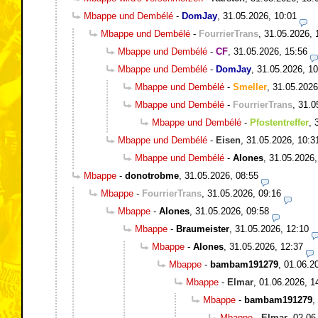
Mbappe und Dembélé
-
DomJay
,
31.05.2026, 10:01
Mbappe und Dembélé
-
FourrierTrans
,
31.05.2026, 
Mbappe und Dembélé
-
CF
,
31.05.2026, 15:56
Mbappe und Dembélé
-
DomJay
,
31.05.2026, 10
Mbappe und Dembélé
-
Smeller
,
31.05.2026
Mbappe und Dembélé
-
FourrierTrans
,
31.0
Mbappe und Dembélé
-
Pfostentreffer
,
Mbappe und Dembélé
-
Eisen
,
31.05.2026, 10:3
Mbappe und Dembélé
-
Alones
,
31.05.2026,
Mbappe
-
donotrobme
,
31.05.2026, 08:55
Mbappe
-
FourrierTrans
,
31.05.2026, 09:16
Mbappe
-
Alones
,
31.05.2026, 09:58
Mbappe
-
Braumeister
,
31.05.2026, 12:10
Mbappe
-
Alones
,
31.05.2026, 12:37
Mbappe
-
bambam191279
,
01.06.2
Mbappe
-
Elmar
,
01.06.2026, 1
Mbappe
-
bambam191279
,
Mbappe
-
Elmar
,
02.06