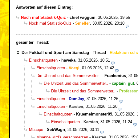
Antworten auf diesen Eintrag:
Noch mal Statistik-Quiz
-
chief wiggum
,
30.05.2026, 19:56
Noch mal Statistik-Quiz
-
Smeller
,
30.05.2026, 20:10
gesamter Thread:
Der Fußball und Sport am Samstag - Thread
-
Redaktion sch
Einschaltquoten
-
haweka
,
31.05.2026, 10:51
Einschaltquoten
-
Voegi
,
01.06.2026, 12:42
Die Uhrzeit und das Sommerwetter..
-
Frankonius
,
31.05
Die Uhrzeit und das Sommerwetter..
-
captain_gut
,
Die Uhrzeit und das Sommerwetter..
-
Professor
Einschaltquoten
-
DomJay
,
31.05.2026, 11:26
Einschaltquoten
-
Karsten
,
31.05.2026, 11:20
Einschaltquoten
-
Kruemelmonster09
,
31.05.2026, 
Einschaltquoten
-
Karsten
,
31.05.2026, 11:24
Mbappe
-
SebWagn
,
31.05.2026, 00:11
Mbappe wird's verschmerzen
-
Karsten
,
31.05.2026, 15: