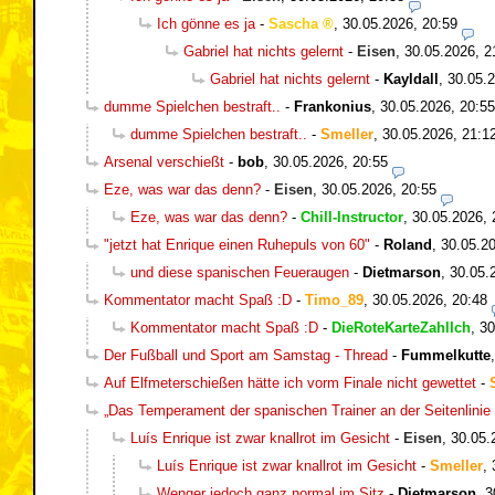
Ich gönne es ja
-
Sascha
,
30.05.2026, 20:59
Gabriel hat nichts gelernt
-
Eisen
,
30.05.2026, 2
Gabriel hat nichts gelernt
-
Kayldall
,
30.05.2
dumme Spielchen bestraft..
-
Frankonius
,
30.05.2026, 20:55
dumme Spielchen bestraft..
-
Smeller
,
30.05.2026, 21:1
Arsenal verschießt
-
bob
,
30.05.2026, 20:55
Eze, was war das denn?
-
Eisen
,
30.05.2026, 20:55
Eze, was war das denn?
-
Chill-Instructor
,
30.05.2026, 
"jetzt hat Enrique einen Ruhepuls von 60"
-
Roland
,
30.05.20
und diese spanischen Feueraugen
-
Dietmarson
,
30.05.
Kommentator macht Spaß :D
-
Timo_89
,
30.05.2026, 20:48
Kommentator macht Spaß :D
-
DieRoteKarteZahlIch
,
30
Der Fußball und Sport am Samstag - Thread
-
Fummelkutte
Auf Elfmeterschießen hätte ich vorm Finale nicht gewettet
-
„Das Temperament der spanischen Trainer an der Seitenlinie 
Luís Enrique ist zwar knallrot im Gesicht
-
Eisen
,
30.05.
Luís Enrique ist zwar knallrot im Gesicht
-
Smeller
,
Wenger jedoch ganz normal im Sitz
-
Dietmarson
,
3