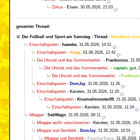
Zirkus
-
Eisen
,
30.05.2026, 21:03
gesamter Thread:
Der Fußball und Sport am Samstag - Thread
-
Redaktion sch
Einschaltquoten
-
haweka
,
31.05.2026, 10:51
Einschaltquoten
-
Voegi
,
01.06.2026, 12:42
Die Uhrzeit und das Sommerwetter..
-
Frankonius
,
31.05
Die Uhrzeit und das Sommerwetter..
-
captain_gut
,
Die Uhrzeit und das Sommerwetter..
-
Professor
Einschaltquoten
-
DomJay
,
31.05.2026, 11:26
Einschaltquoten
-
Karsten
,
31.05.2026, 11:20
Einschaltquoten
-
Kruemelmonster09
,
31.05.2026, 
Einschaltquoten
-
Karsten
,
31.05.2026, 11:24
Mbappe
-
SebWagn
,
31.05.2026, 00:11
Mbappe wird's verschmerzen
-
Karsten
,
31.05.2026, 15:
Mbappe und Dembélé
-
DomJay
,
31.05.2026, 10:01
Mbappe und Dembélé
-
FourrierTrans
,
31.05.2026, 