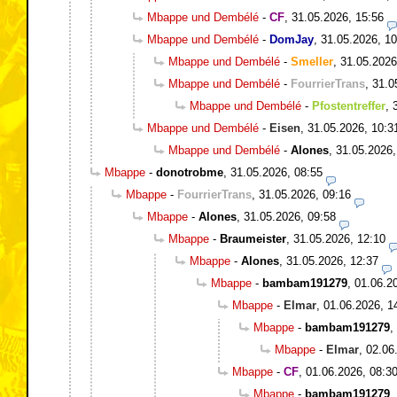
Mbappe und Dembélé
-
CF
,
31.05.2026, 15:56
Mbappe und Dembélé
-
DomJay
,
31.05.2026, 10
Mbappe und Dembélé
-
Smeller
,
31.05.2026
Mbappe und Dembélé
-
FourrierTrans
,
31.0
Mbappe und Dembélé
-
Pfostentreffer
,
Mbappe und Dembélé
-
Eisen
,
31.05.2026, 10:3
Mbappe und Dembélé
-
Alones
,
31.05.2026,
Mbappe
-
donotrobme
,
31.05.2026, 08:55
Mbappe
-
FourrierTrans
,
31.05.2026, 09:16
Mbappe
-
Alones
,
31.05.2026, 09:58
Mbappe
-
Braumeister
,
31.05.2026, 12:10
Mbappe
-
Alones
,
31.05.2026, 12:37
Mbappe
-
bambam191279
,
01.06.2
Mbappe
-
Elmar
,
01.06.2026, 1
Mbappe
-
bambam191279
,
Mbappe
-
Elmar
,
02.06
Mbappe
-
CF
,
01.06.2026, 08:3
Mbappe
-
bambam191279
,