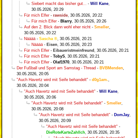
Siebert macht das bisher gut...
-
Will Kane
,
30.05.2026, 20:29
Für mich Elfer
-
rawside
,
30.05.2026, 20:22
Für mich Elfer
-
Blarry
,
30.05.2026, 20:26
Auf den 2. Blick dann wohl eher nicht
-
Smeller
,
30.05.2026, 20:22
Nääää
-
Sascha
,
30.05.2026, 20:21
Nääää
-
Eisen
,
30.05.2026, 20:23
Für mich Elfer
-
Eibaueristmeinfreund
,
30.05.2026, 20:21
Für mich Elfer
-
TobyS
,
30.05.2026, 20:21
Für mich Elfer
-
Olaf1970
,
30.05.2026, 20:21
Der Fußball und Sport am Samstag - Thread
-
BVBMenden
,
30.05.2026, 20:05
"Auch Havertz wird mit Seife behandelt"
-
d0g1am.
,
30.05.2026, 20:04
"Auch Havertz wird mit Seife behandelt"
-
Will Kane
,
30.05.2026, 20:06
"Auch Havertz wird mit Seife behandelt"
-
Smeller
,
30.05.2026, 20:08
"Auch Havertz wird mit Seife behandelt"
-
DomJay
,
30.05.2026, 20:09
"Auch Havertz wird mit Seife behandelt"
-
DieRoteKarteZahlIch
,
30.05.2026, 20:35