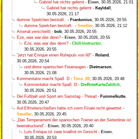
Gabriel hat nichts gelernt
-
Eisen
,
30.05.2026, 21:01
Gabriel hat nichts gelernt
-
Kayldall
,
30.05.2026, 21:17
dumme Spielchen bestraft..
-
Frankonius
,
30.05.2026, 20:55
dumme Spielchen bestraft..
-
Smeller
,
30.05.2026, 21:12
Arsenal verschießt
-
bob
,
30.05.2026, 20:55
Eze, was war das denn?
-
Eisen
,
30.05.2026, 20:55
Eze, was war das denn?
-
Chill-Instructor
,
30.05.2026, 20:55
"jetzt hat Enrique einen Ruhepuls von 60"
-
Roland
,
30.05.2026, 20:54
und diese spanischen Feueraugen
-
Dietmarson
,
30.05.2026, 21:08
Kommentator macht Spaß :D
-
Timo_89
,
30.05.2026, 20:48
Kommentator macht Spaß :D
-
DieRoteKarteZahlIch
,
30.05.2026, 20:51
Der Fußball und Sport am Samstag - Thread
-
Fummelkutte
,
30.05.2026, 20:47
Auf Elfmeterschießen hätte ich vorm Finale nicht gewettet
-
Smeller
,
30.05.2026, 20:45
„Das Temperament der spanischen Trainer an der Seitenlinie ist
beeindruckend“
-
Eisen
,
30.05.2026, 20:40
Luís Enrique ist zwar knallrot im Gesicht
-
Eisen
,
30.05.2026, 20:53