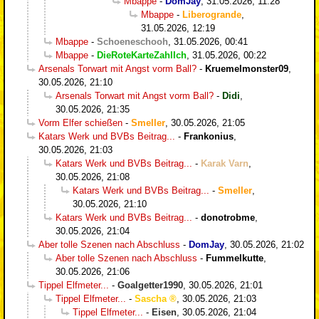
Mbappe
-
DomJay
,
31.05.2026, 11:28
Mbappe
-
Liberogrande
,
31.05.2026, 12:19
Mbappe
-
Schoeneschooh
,
31.05.2026, 00:41
Mbappe
-
DieRoteKarteZahlIch
,
31.05.2026, 00:22
Arsenals Torwart mit Angst vorm Ball?
-
Kruemelmonster09
,
30.05.2026, 21:10
Arsenals Torwart mit Angst vorm Ball?
-
Didi
,
30.05.2026, 21:35
Vorm Elfer schießen
-
Smeller
,
30.05.2026, 21:05
Katars Werk und BVBs Beitrag...
-
Frankonius
,
30.05.2026, 21:03
Katars Werk und BVBs Beitrag...
-
Karak Varn
,
30.05.2026, 21:08
Katars Werk und BVBs Beitrag...
-
Smeller
,
30.05.2026, 21:10
Katars Werk und BVBs Beitrag...
-
donotrobme
,
30.05.2026, 21:04
Aber tolle Szenen nach Abschluss
-
DomJay
,
30.05.2026, 21:02
Aber tolle Szenen nach Abschluss
-
Fummelkutte
,
30.05.2026, 21:06
Tippel Elfmeter...
-
Goalgetter1990
,
30.05.2026, 21:01
Tippel Elfmeter...
-
Sascha
,
30.05.2026, 21:03
Tippel Elfmeter...
-
Eisen
,
30.05.2026, 21:04