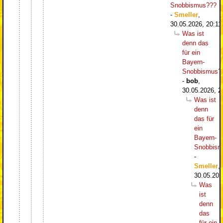
Snobbismus???
-
Smeller
,
30.05.2026, 20:11
Was ist
denn das
für ein
Bayern-
Snobbismus?
-
bob
,
30.05.2026, 2
Was ist
denn
das für
ein
Bayern-
Snobbism
-
Smeller
,
30.05.202
Was
ist
denn
das
für ein