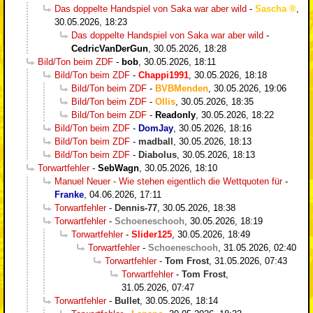
Das doppelte Handspiel von Saka war aber wild
-
Sascha
,
30.05.2026, 18:23
Das doppelte Handspiel von Saka war aber wild
-
CedricVanDerGun
,
30.05.2026, 18:28
Bild/Ton beim ZDF
-
bob
,
30.05.2026, 18:11
Bild/Ton beim ZDF
-
Chappi1991
,
30.05.2026, 18:18
Bild/Ton beim ZDF
-
BVBMenden
,
30.05.2026, 19:06
Bild/Ton beim ZDF
-
Ollis
,
30.05.2026, 18:35
Bild/Ton beim ZDF
-
Readonly
,
30.05.2026, 18:22
Bild/Ton beim ZDF
-
DomJay
,
30.05.2026, 18:16
Bild/Ton beim ZDF
-
madball
,
30.05.2026, 18:13
Bild/Ton beim ZDF
-
Diabolus
,
30.05.2026, 18:13
Torwartfehler
-
SebWagn
,
30.05.2026, 18:10
Manuel Neuer - Wie stehen eigentlich die Wettquoten für
-
Franke
,
04.06.2026, 17:11
Torwartfehler
-
Dennis-77
,
30.05.2026, 18:38
Torwartfehler
-
Schoeneschooh
,
30.05.2026, 18:19
Torwartfehler
-
Slider125
,
30.05.2026, 18:49
Torwartfehler
-
Schoeneschooh
,
31.05.2026, 02:40
Torwartfehler
-
Tom Frost
,
31.05.2026, 07:43
Torwartfehler
-
Tom Frost
,
31.05.2026, 07:47
Torwartfehler
-
Bullet
,
30.05.2026, 18:14