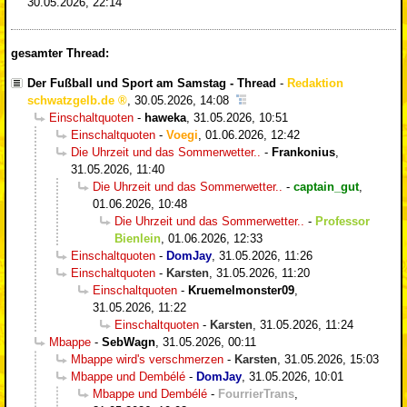
30.05.2026, 22:14
gesamter Thread:
Der Fußball und Sport am Samstag - Thread
-
Redaktion
schwatzgelb.de
,
30.05.2026, 14:08
Einschaltquoten
-
haweka
,
31.05.2026, 10:51
Einschaltquoten
-
Voegi
,
01.06.2026, 12:42
Die Uhrzeit und das Sommerwetter..
-
Frankonius
,
31.05.2026, 11:40
Die Uhrzeit und das Sommerwetter..
-
captain_gut
,
01.06.2026, 10:48
Die Uhrzeit und das Sommerwetter..
-
Professor
Bienlein
,
01.06.2026, 12:33
Einschaltquoten
-
DomJay
,
31.05.2026, 11:26
Einschaltquoten
-
Karsten
,
31.05.2026, 11:20
Einschaltquoten
-
Kruemelmonster09
,
31.05.2026, 11:22
Einschaltquoten
-
Karsten
,
31.05.2026, 11:24
Mbappe
-
SebWagn
,
31.05.2026, 00:11
Mbappe wird's verschmerzen
-
Karsten
,
31.05.2026, 15:03
Mbappe und Dembélé
-
DomJay
,
31.05.2026, 10:01
Mbappe und Dembélé
-
FourrierTrans
,