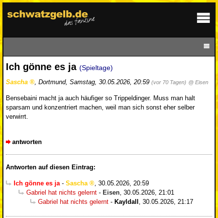
Ich gönne es ja
(Spieltage)
Sascha
,
Dortmund
,
Samstag, 30.05.2026, 20:59
(vor 70 Tagen)
@ Eisen
Bensebaini macht ja auch häufiger so Trippeldinger. Muss man halt
sparsam und konzentriert machen, weil man sich sonst eher selber
verwirrt.
antworten
Antworten auf diesen Eintrag:
Ich gönne es ja
-
Sascha
,
30.05.2026, 20:59
Gabriel hat nichts gelernt
-
Eisen
,
30.05.2026, 21:01
Gabriel hat nichts gelernt
-
Kayldall
,
30.05.2026, 21:17