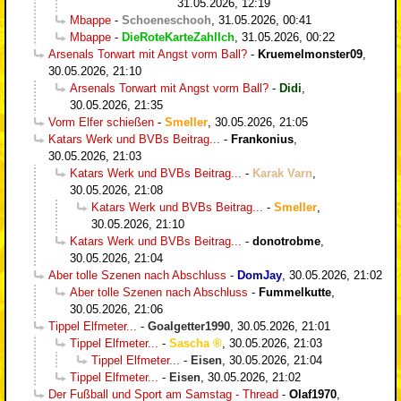
31.05.2026, 12:19
Mbappe
-
Schoeneschooh
,
31.05.2026, 00:41
Mbappe
-
DieRoteKarteZahlIch
,
31.05.2026, 00:22
Arsenals Torwart mit Angst vorm Ball?
-
Kruemelmonster09
,
30.05.2026, 21:10
Arsenals Torwart mit Angst vorm Ball?
-
Didi
,
30.05.2026, 21:35
Vorm Elfer schießen
-
Smeller
,
30.05.2026, 21:05
Katars Werk und BVBs Beitrag...
-
Frankonius
,
30.05.2026, 21:03
Katars Werk und BVBs Beitrag...
-
Karak Varn
,
30.05.2026, 21:08
Katars Werk und BVBs Beitrag...
-
Smeller
,
30.05.2026, 21:10
Katars Werk und BVBs Beitrag...
-
donotrobme
,
30.05.2026, 21:04
Aber tolle Szenen nach Abschluss
-
DomJay
,
30.05.2026, 21:02
Aber tolle Szenen nach Abschluss
-
Fummelkutte
,
30.05.2026, 21:06
Tippel Elfmeter...
-
Goalgetter1990
,
30.05.2026, 21:01
Tippel Elfmeter...
-
Sascha
,
30.05.2026, 21:03
Tippel Elfmeter...
-
Eisen
,
30.05.2026, 21:04
Tippel Elfmeter...
-
Eisen
,
30.05.2026, 21:02
Der Fußball und Sport am Samstag - Thread
-
Olaf1970
,