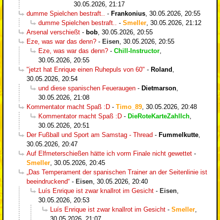
30.05.2026, 21:17
dumme Spielchen bestraft..
-
Frankonius
,
30.05.2026, 20:55
dumme Spielchen bestraft..
-
Smeller
,
30.05.2026, 21:12
Arsenal verschießt
-
bob
,
30.05.2026, 20:55
Eze, was war das denn?
-
Eisen
,
30.05.2026, 20:55
Eze, was war das denn?
-
Chill-Instructor
,
30.05.2026, 20:55
"jetzt hat Enrique einen Ruhepuls von 60"
-
Roland
,
30.05.2026, 20:54
und diese spanischen Feueraugen
-
Dietmarson
,
30.05.2026, 21:08
Kommentator macht Spaß :D
-
Timo_89
,
30.05.2026, 20:48
Kommentator macht Spaß :D
-
DieRoteKarteZahlIch
,
30.05.2026, 20:51
Der Fußball und Sport am Samstag - Thread
-
Fummelkutte
,
30.05.2026, 20:47
Auf Elfmeterschießen hätte ich vorm Finale nicht gewettet
-
Smeller
,
30.05.2026, 20:45
„Das Temperament der spanischen Trainer an der Seitenlinie ist
beeindruckend“
-
Eisen
,
30.05.2026, 20:40
Luís Enrique ist zwar knallrot im Gesicht
-
Eisen
,
30.05.2026, 20:53
Luís Enrique ist zwar knallrot im Gesicht
-
Smeller
,
30.05.2026, 21:07