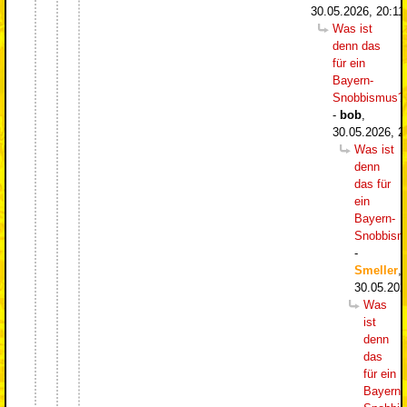
30.05.2026, 20:11
Was ist
denn das
für ein
Bayern-
Snobbismus?
-
bob
,
30.05.2026, 2
Was ist
denn
das für
ein
Bayern-
Snobbism
-
Smeller
,
30.05.202
Was
ist
denn
das
für ein
Bayern-