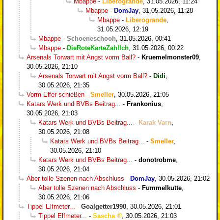
Mbappe
-
Liberogrande
,
31.05.2026, 11:24
Mbappe
-
DomJay
,
31.05.2026, 11:28
Mbappe
-
Liberogrande
,
31.05.2026, 12:19
Mbappe
-
Schoeneschooh
,
31.05.2026, 00:41
Mbappe
-
DieRoteKarteZahlIch
,
31.05.2026, 00:22
Arsenals Torwart mit Angst vorm Ball?
-
Kruemelmonster09
,
30.05.2026, 21:10
Arsenals Torwart mit Angst vorm Ball?
-
Didi
,
30.05.2026, 21:35
Vorm Elfer schießen
-
Smeller
,
30.05.2026, 21:05
Katars Werk und BVBs Beitrag...
-
Frankonius
,
30.05.2026, 21:03
Katars Werk und BVBs Beitrag...
-
Karak Varn
,
30.05.2026, 21:08
Katars Werk und BVBs Beitrag...
-
Smeller
,
30.05.2026, 21:10
Katars Werk und BVBs Beitrag...
-
donotrobme
,
30.05.2026, 21:04
Aber tolle Szenen nach Abschluss
-
DomJay
,
30.05.2026, 21:02
Aber tolle Szenen nach Abschluss
-
Fummelkutte
,
30.05.2026, 21:06
Tippel Elfmeter...
-
Goalgetter1990
,
30.05.2026, 21:01
Tippel Elfmeter...
-
Sascha
,
30.05.2026, 21:03