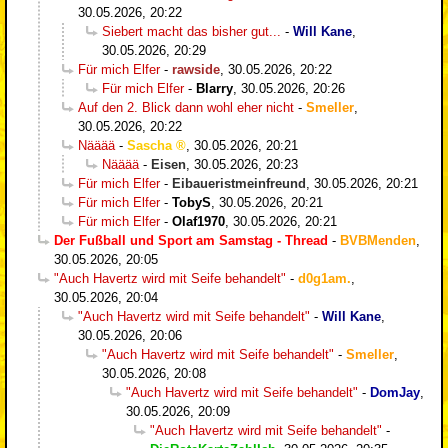
30.05.2026, 20:22
Siebert macht das bisher gut...
-
Will Kane
,
30.05.2026, 20:29
Für mich Elfer
-
rawside
,
30.05.2026, 20:22
Für mich Elfer
-
Blarry
,
30.05.2026, 20:26
Auf den 2. Blick dann wohl eher nicht
-
Smeller
,
30.05.2026, 20:22
Nääää
-
Sascha
,
30.05.2026, 20:21
Nääää
-
Eisen
,
30.05.2026, 20:23
Für mich Elfer
-
Eibaueristmeinfreund
,
30.05.2026, 20:21
Für mich Elfer
-
TobyS
,
30.05.2026, 20:21
Für mich Elfer
-
Olaf1970
,
30.05.2026, 20:21
Der Fußball und Sport am Samstag - Thread
-
BVBMenden
,
30.05.2026, 20:05
"Auch Havertz wird mit Seife behandelt"
-
d0g1am.
,
30.05.2026, 20:04
"Auch Havertz wird mit Seife behandelt"
-
Will Kane
,
30.05.2026, 20:06
"Auch Havertz wird mit Seife behandelt"
-
Smeller
,
30.05.2026, 20:08
"Auch Havertz wird mit Seife behandelt"
-
DomJay
,
30.05.2026, 20:09
"Auch Havertz wird mit Seife behandelt"
-