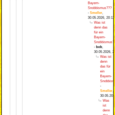
Bayern-
Snobbismus???
-
Smeller
,
30.05.2026, 20:11
Was ist
denn das
für ein
Bayern-
Snobbismus?
-
bob
,
30.05.2026, 2
Was ist
denn
das für
ein
Bayern-
Snobbism
-
Smeller
,
30.05.202
Was
ist
denn