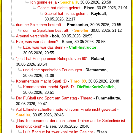
Ich gönne es ja
-
Sascha
,
30.05.2026, 20:59
Gabriel hat nichts gelernt
-
Eisen
,
30.05.2026, 21:01
Gabriel hat nichts gelernt
-
Kayldall
,
30.05.2026, 21:17
dumme Spielchen bestraft..
-
Frankonius
,
30.05.2026, 20:55
dumme Spielchen bestraft..
-
Smeller
,
30.05.2026, 21:12
Arsenal verschießt
-
bob
,
30.05.2026, 20:55
Eze, was war das denn?
-
Eisen
,
30.05.2026, 20:55
Eze, was war das denn?
-
Chill-Instructor
,
30.05.2026, 20:55
"jetzt hat Enrique einen Ruhepuls von 60"
-
Roland
,
30.05.2026, 20:54
und diese spanischen Feueraugen
-
Dietmarson
,
30.05.2026, 21:08
Kommentator macht Spaß :D
-
Timo_89
,
30.05.2026, 20:48
Kommentator macht Spaß :D
-
DieRoteKarteZahlIch
,
30.05.2026, 20:51
Der Fußball und Sport am Samstag - Thread
-
Fummelkutte
,
30.05.2026, 20:47
Auf Elfmeterschießen hätte ich vorm Finale nicht gewettet
-
Smeller
,
30.05.2026, 20:45
„Das Temperament der spanischen Trainer an der Seitenlinie ist
beeindruckend“
-
Eisen
,
30.05.2026, 20:40
Luís Enrique ist zwar knallrot im Gesicht
-
Eisen
,