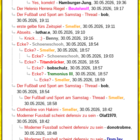
Yes, korrekt!
-
Hamburger-Jung
,
30.05.2026, 19:36
Der Helenio Herrera Riegel
-
Beutelwolf
,
30.05.2026, 19:17
Der Fußball und Sport am Samstag - Thread
-
bob
,
30.05.2026, 19:11
erste gelbe fürs Zeitspiel
-
Smeller
,
30.05.2026, 19:11
Abseits.
-
lothar.e
,
30.05.2026, 19:10
Knick... ;)
-
Benny
,
30.05.2026, 19:16
Ecke?
-
Schoeneschooh
,
30.05.2026, 18:54
Ecke?
-
Smeller
,
30.05.2026, 18:57
Ecke?
-
Schoeneschooh
,
30.05.2026, 19:03
Ecke?
-
Titandrücker
,
30.05.2026, 18:55
Ecke?
-
bobschulz
,
30.05.2026, 18:57
Ecke?
-
Tremonius III
,
30.05.2026, 18:57
Ecke?
-
Smeller
,
30.05.2026, 18:59
Der Fußball und Sport am Samstag - Thread
-
bob
,
30.05.2026, 18:54
Der Fußball und Sport am Samstag - Thread
-
Smeller
,
30.05.2026, 18:58
Clothesline von Hakimi
-
Smeller
,
30.05.2026, 18:42
Moderner Fussball scheint defensiv zu sein
-
Olaf1970
,
30.05.2026, 18:42
Moderner Fussball scheint defensiv zu sein
-
donotrobme
,
30.05.2026, 18:48
Moderner Fussball scheint defensiv zu sein
-
DomJay
,