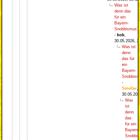
Was ist
denn das
für ein
Bayern-
Snobbismus?
-
bob
,
30.05.2026, 2
Was ist
denn
das für
ein
Bayern-
Snobbism
-
Smeller
,
30.05.202
Was
ist
denn
das
für ein
Bayern-
Snobbi