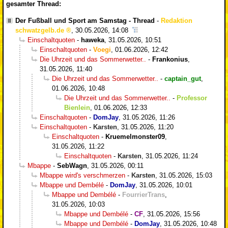
gesamter Thread:
Der Fußball und Sport am Samstag - Thread
-
Redaktion
schwatzgelb.de
,
30.05.2026, 14:08
Einschaltquoten
-
haweka
,
31.05.2026, 10:51
Einschaltquoten
-
Voegi
,
01.06.2026, 12:42
Die Uhrzeit und das Sommerwetter..
-
Frankonius
,
31.05.2026, 11:40
Die Uhrzeit und das Sommerwetter..
-
captain_gut
,
01.06.2026, 10:48
Die Uhrzeit und das Sommerwetter..
-
Professor
Bienlein
,
01.06.2026, 12:33
Einschaltquoten
-
DomJay
,
31.05.2026, 11:26
Einschaltquoten
-
Karsten
,
31.05.2026, 11:20
Einschaltquoten
-
Kruemelmonster09
,
31.05.2026, 11:22
Einschaltquoten
-
Karsten
,
31.05.2026, 11:24
Mbappe
-
SebWagn
,
31.05.2026, 00:11
Mbappe wird's verschmerzen
-
Karsten
,
31.05.2026, 15:03
Mbappe und Dembélé
-
DomJay
,
31.05.2026, 10:01
Mbappe und Dembélé
-
FourrierTrans
,
31.05.2026, 10:03
Mbappe und Dembélé
-
CF
,
31.05.2026, 15:56
Mbappe und Dembélé
-
DomJay
,
31.05.2026, 10:48