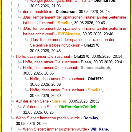
Wenger jedoch ganz normal im Sitz
-
Dietmarson
,
30.05.2026, 21:06
der ist noch klein
-
Dietmarson
,
30.05.2026, 20:45
„Das Temperament der spanischen Trainer an der Seitenlinie
ist beeindruckend“
-
Smeller
,
30.05.2026, 20:43
„Das Temperament der spanischen Trainer an der Seitenlinie
ist beeindruckend“
-
BVBMenden
,
30.05.2026, 20:40
„Das Temperament der spanischen Trainer an der
Seitenlinie ist beeindruckend“
-
Olaf1970
,
30.05.2026, 20:43
Hoffe, dass unser Ole zuschaut
-
Olaf1970
,
30.05.2026, 20:34
Hoffe, dass unser Ole zuschaut
-
Eisen
,
30.05.2026, 20:41
Hoffe, dass unser Ole zuschaut
-
Schoeneschooh
,
30.05.2026, 20:36
Hoffe, dass unser Ole zuschaut
-
Olaf1970
,
30.05.2026, 20:39
Hoffe, dass unser Ole zuschaut
-
Smeller
,
30.05.2026, 20:39
Auf der einen Seite
-
Smeller
,
30.05.2026, 20:32
Auf der einen Seite
-
DieRoteKarteZahlIch
,
31.05.2026, 00:26
Wenn Siebert immer so pfeifen würde
-
DomJay
,
30.05.2026, 20:26
Wenn Siebert immer so pfeifen würde
-
Will Kane
,