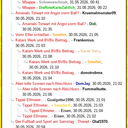
Mbappe
-
Schoeneschooh
,
31.05.2026, 00:41
Mbappe
-
DieRoteKarteZahlIch
,
31.05.2026, 00:22
Arsenals Torwart mit Angst vorm Ball?
-
Kruemelmonster09
,
30.05.2026, 21:10
Arsenals Torwart mit Angst vorm Ball?
-
Didi
,
30.05.2026, 21:35
Vorm Elfer schießen
-
Smeller
,
30.05.2026, 21:05
Katars Werk und BVBs Beitrag...
-
Frankonius
,
30.05.2026, 21:03
Katars Werk und BVBs Beitrag...
-
Karak Varn
,
30.05.2026, 21:08
Katars Werk und BVBs Beitrag...
-
Smeller
,
30.05.2026, 21:10
Katars Werk und BVBs Beitrag...
-
donotrobme
,
30.05.2026, 21:04
Aber tolle Szenen nach Abschluss
-
DomJay
,
30.05.2026, 21:02
Aber tolle Szenen nach Abschluss
-
Fummelkutte
,
30.05.2026, 21:06
Tippel Elfmeter...
-
Goalgetter1990
,
30.05.2026, 21:01
Tippel Elfmeter...
-
Sascha
,
30.05.2026, 21:03
Tippel Elfmeter...
-
Eisen
,
30.05.2026, 21:04
Tippel Elfmeter...
-
Eisen
,
30.05.2026, 21:02
Der Fußball und Sport am Samstag - Thread
-
Olaf1970
,
30.05.2026, 20:59