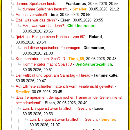
dumme Spielchen bestraft..
-
Frankonius
,
30.05.2026, 20:55
dumme Spielchen bestraft..
-
Smeller
,
30.05.2026, 21:12
Arsenal verschießt
-
bob
,
30.05.2026, 20:55
Eze, was war das denn?
-
Eisen
,
30.05.2026, 20:55
Eze, was war das denn?
-
Chill-Instructor
,
30.05.2026, 20:55
"jetzt hat Enrique einen Ruhepuls von 60"
-
Roland
,
30.05.2026, 20:54
und diese spanischen Feueraugen
-
Dietmarson
,
30.05.2026, 21:08
Kommentator macht Spaß :D
-
Timo_89
,
30.05.2026, 20:48
Kommentator macht Spaß :D
-
DieRoteKarteZahlIch
,
30.05.2026, 20:51
Der Fußball und Sport am Samstag - Thread
-
Fummelkutte
,
30.05.2026, 20:47
Auf Elfmeterschießen hätte ich vorm Finale nicht gewettet
-
Smeller
,
30.05.2026, 20:45
„Das Temperament der spanischen Trainer an der Seitenlinie ist
beeindruckend“
-
Eisen
,
30.05.2026, 20:40
Luís Enrique ist zwar knallrot im Gesicht
-
Eisen
,
30.05.2026, 20:53
Luís Enrique ist zwar knallrot im Gesicht
-
Smeller
,
30.05.2026, 21:07