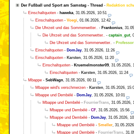
Der Fußball und Sport am Samstag - Thread
-
Redaktion sch
Einschaltquoten
-
haweka
,
31.05.2026, 10:51
Einschaltquoten
-
Voegi
,
01.06.2026, 12:42
Die Uhrzeit und das Sommerwetter..
-
Frankonius
,
31.05
Die Uhrzeit und das Sommerwetter..
-
captain_gut
,
Die Uhrzeit und das Sommerwetter..
-
Professor
Einschaltquoten
-
DomJay
,
31.05.2026, 11:26
Einschaltquoten
-
Karsten
,
31.05.2026, 11:20
Einschaltquoten
-
Kruemelmonster09
,
31.05.2026, 
Einschaltquoten
-
Karsten
,
31.05.2026, 11:24
Mbappe
-
SebWagn
,
31.05.2026, 00:11
Mbappe wird's verschmerzen
-
Karsten
,
31.05.2026, 15:
Mbappe und Dembélé
-
DomJay
,
31.05.2026, 10:01
Mbappe und Dembélé
-
FourrierTrans
,
31.05.2026, 
Mbappe und Dembélé
-
CF
,
31.05.2026, 15:56
Mbappe und Dembélé
-
DomJay
,
31.05.2026, 10
Mbappe und Dembélé
-
Smeller
,
31.05.2026
Mbappe und Dembélé
-
FourrierTrans
,
31.0