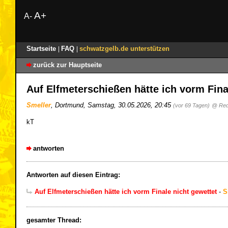
A+
A-
Startseite
FAQ
schwatzgelb.de unterstützen
|
|
zurück zur Hauptseite
Auf Elfmeterschießen hätte ich vorm Fina
Smeller
,
Dortmund
,
Samstag, 30.05.2026, 20:45
(vor 69 Tagen)
@ Red
kT
antworten
Antworten auf diesen Eintrag:
Auf Elfmeterschießen hätte ich vorm Finale nicht gewettet
-
S
gesamter Thread: