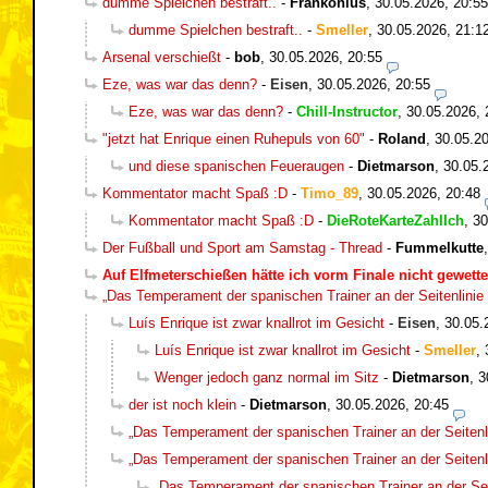
dumme Spielchen bestraft..
-
Frankonius
,
30.05.2026, 20:55
dumme Spielchen bestraft..
-
Smeller
,
30.05.2026, 21:1
Arsenal verschießt
-
bob
,
30.05.2026, 20:55
Eze, was war das denn?
-
Eisen
,
30.05.2026, 20:55
Eze, was war das denn?
-
Chill-Instructor
,
30.05.2026, 
"jetzt hat Enrique einen Ruhepuls von 60"
-
Roland
,
30.05.20
und diese spanischen Feueraugen
-
Dietmarson
,
30.05.
Kommentator macht Spaß :D
-
Timo_89
,
30.05.2026, 20:48
Kommentator macht Spaß :D
-
DieRoteKarteZahlIch
,
30
Der Fußball und Sport am Samstag - Thread
-
Fummelkutte
Auf Elfmeterschießen hätte ich vorm Finale nicht gewette
„Das Temperament der spanischen Trainer an der Seitenlinie 
Luís Enrique ist zwar knallrot im Gesicht
-
Eisen
,
30.05.
Luís Enrique ist zwar knallrot im Gesicht
-
Smeller
,
Wenger jedoch ganz normal im Sitz
-
Dietmarson
,
3
der ist noch klein
-
Dietmarson
,
30.05.2026, 20:45
„Das Temperament der spanischen Trainer an der Seitenli
„Das Temperament der spanischen Trainer an der Seitenli
„Das Temperament der spanischen Trainer an der Seit