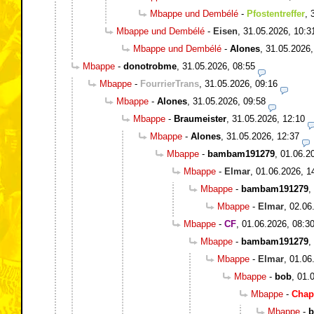
Mbappe und Dembélé
-
Pfostentreffer
,
Mbappe und Dembélé
-
Eisen
,
31.05.2026, 10:3
Mbappe und Dembélé
-
Alones
,
31.05.2026,
Mbappe
-
donotrobme
,
31.05.2026, 08:55
Mbappe
-
FourrierTrans
,
31.05.2026, 09:16
Mbappe
-
Alones
,
31.05.2026, 09:58
Mbappe
-
Braumeister
,
31.05.2026, 12:10
Mbappe
-
Alones
,
31.05.2026, 12:37
Mbappe
-
bambam191279
,
01.06.2
Mbappe
-
Elmar
,
01.06.2026, 1
Mbappe
-
bambam191279
,
Mbappe
-
Elmar
,
02.06
Mbappe
-
CF
,
01.06.2026, 08:3
Mbappe
-
bambam191279
,
Mbappe
-
Elmar
,
01.06
Mbappe
-
bob
,
01.
Mbappe
-
Chap
Mbappe
-
b