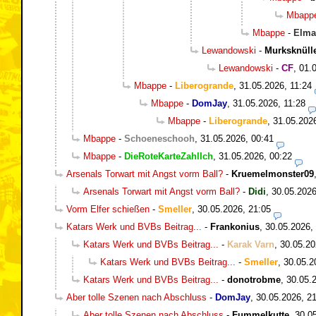
Mbapp
Mbappe
-
Elma
Lewandowski
-
Murksknüll
Lewandowski
-
CF
,
01.
Mbappe
-
Liberogrande
,
31.05.2026, 11:24
Mbappe
-
DomJay
,
31.05.2026, 11:28
Mbappe
-
Liberogrande
,
31.05.202
Mbappe
-
Schoeneschooh
,
31.05.2026, 00:41
Mbappe
-
DieRoteKarteZahlIch
,
31.05.2026, 00:22
Arsenals Torwart mit Angst vorm Ball?
-
Kruemelmonster09
Arsenals Torwart mit Angst vorm Ball?
-
Didi
,
30.05.2026
Vorm Elfer schießen
-
Smeller
,
30.05.2026, 21:05
Katars Werk und BVBs Beitrag...
-
Frankonius
,
30.05.2026,
Katars Werk und BVBs Beitrag...
-
Karak Varn
,
30.05.20
Katars Werk und BVBs Beitrag...
-
Smeller
,
30.05.2
Katars Werk und BVBs Beitrag...
-
donotrobme
,
30.05.
Aber tolle Szenen nach Abschluss
-
DomJay
,
30.05.2026, 2
Aber tolle Szenen nach Abschluss
-
Fummelkutte
,
30.0