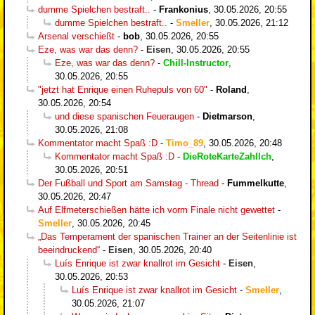
dumme Spielchen bestraft..
-
Frankonius
,
30.05.2026, 20:55
dumme Spielchen bestraft..
-
Smeller
,
30.05.2026, 21:12
Arsenal verschießt
-
bob
,
30.05.2026, 20:55
Eze, was war das denn?
-
Eisen
,
30.05.2026, 20:55
Eze, was war das denn?
-
Chill-Instructor
,
30.05.2026, 20:55
"jetzt hat Enrique einen Ruhepuls von 60"
-
Roland
,
30.05.2026, 20:54
und diese spanischen Feueraugen
-
Dietmarson
,
30.05.2026, 21:08
Kommentator macht Spaß :D
-
Timo_89
,
30.05.2026, 20:48
Kommentator macht Spaß :D
-
DieRoteKarteZahlIch
,
30.05.2026, 20:51
Der Fußball und Sport am Samstag - Thread
-
Fummelkutte
,
30.05.2026, 20:47
Auf Elfmeterschießen hätte ich vorm Finale nicht gewettet
-
Smeller
,
30.05.2026, 20:45
„Das Temperament der spanischen Trainer an der Seitenlinie ist
beeindruckend“
-
Eisen
,
30.05.2026, 20:40
Luís Enrique ist zwar knallrot im Gesicht
-
Eisen
,
30.05.2026, 20:53
Luís Enrique ist zwar knallrot im Gesicht
-
Smeller
,
30.05.2026, 21:07