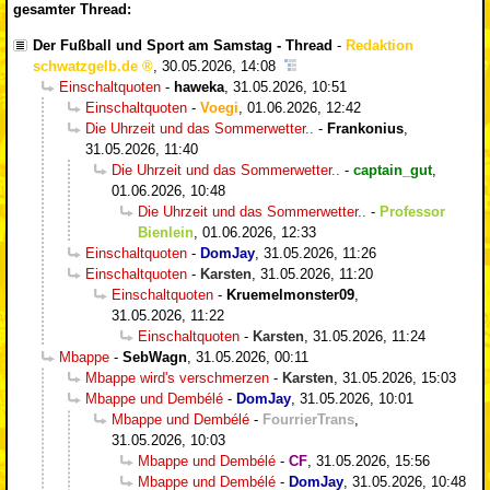
gesamter Thread:
Der Fußball und Sport am Samstag - Thread
-
Redaktion
schwatzgelb.de
,
30.05.2026, 14:08
Einschaltquoten
-
haweka
,
31.05.2026, 10:51
Einschaltquoten
-
Voegi
,
01.06.2026, 12:42
Die Uhrzeit und das Sommerwetter..
-
Frankonius
,
31.05.2026, 11:40
Die Uhrzeit und das Sommerwetter..
-
captain_gut
,
01.06.2026, 10:48
Die Uhrzeit und das Sommerwetter..
-
Professor
Bienlein
,
01.06.2026, 12:33
Einschaltquoten
-
DomJay
,
31.05.2026, 11:26
Einschaltquoten
-
Karsten
,
31.05.2026, 11:20
Einschaltquoten
-
Kruemelmonster09
,
31.05.2026, 11:22
Einschaltquoten
-
Karsten
,
31.05.2026, 11:24
Mbappe
-
SebWagn
,
31.05.2026, 00:11
Mbappe wird's verschmerzen
-
Karsten
,
31.05.2026, 15:03
Mbappe und Dembélé
-
DomJay
,
31.05.2026, 10:01
Mbappe und Dembélé
-
FourrierTrans
,
31.05.2026, 10:03
Mbappe und Dembélé
-
CF
,
31.05.2026, 15:56
Mbappe und Dembélé
-
DomJay
,
31.05.2026, 10:48