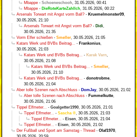
Mbappe
-
Schoeneschooh
,
31.05.2026, 00:41
Mbappe
-
DieRoteKarteZahlIch
,
31.05.2026, 00:22
Arsenals Torwart mit Angst vorm Ball?
-
Kruemelmonster09
,
30.05.2026, 21:10
Arsenals Torwart mit Angst vorm Ball?
-
Didi
,
30.05.2026, 21:35
Vorm Elfer schießen
-
Smeller
,
30.05.2026, 21:05
Katars Werk und BVBs Beitrag...
-
Frankonius
,
30.05.2026, 21:03
Katars Werk und BVBs Beitrag...
-
Karak Varn
,
30.05.2026, 21:08
Katars Werk und BVBs Beitrag...
-
Smeller
,
30.05.2026, 21:10
Katars Werk und BVBs Beitrag...
-
donotrobme
,
30.05.2026, 21:04
Aber tolle Szenen nach Abschluss
-
DomJay
,
30.05.2026, 21:02
Aber tolle Szenen nach Abschluss
-
Fummelkutte
,
30.05.2026, 21:06
Tippel Elfmeter...
-
Goalgetter1990
,
30.05.2026, 21:01
Tippel Elfmeter...
-
Sascha
,
30.05.2026, 21:03
Tippel Elfmeter...
-
Eisen
,
30.05.2026, 21:04
Tippel Elfmeter...
-
Eisen
,
30.05.2026, 21:02
Der Fußball und Sport am Samstag - Thread
-
Olaf1970
,
30.05.2026, 20:59