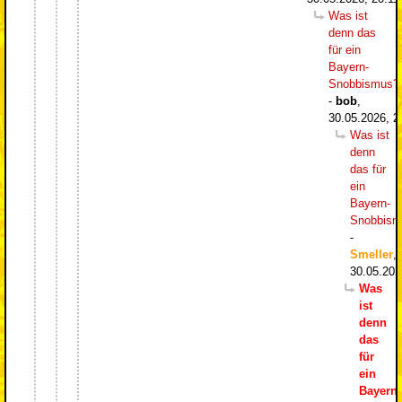
Was ist
denn das
für ein
Bayern-
Snobbismus?
-
bob
,
30.05.2026, 2
Was ist
denn
das für
ein
Bayern-
Snobbism
-
Smeller
,
30.05.202
Was
ist
denn
das
für
ein
Bayern-