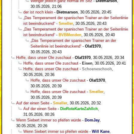
Wenger jedoch ganz normal im Sitz
-
Dietmarson
,
30.05.2026, 21:06
der ist noch klein
-
Dietmarson
,
30.05.2026, 20:45
„Das Temperament der spanischen Trainer an der Seitenlinie
ist beeindruckend“
-
Smeller
,
30.05.2026, 20:43
„Das Temperament der spanischen Trainer an der Seitenlinie
ist beeindruckend“
-
BVBMenden
,
30.05.2026, 20:40
„Das Temperament der spanischen Trainer an der
Seitenlinie ist beeindruckend“
-
Olaf1970
,
30.05.2026, 20:43
Hoffe, dass unser Ole zuschaut
-
Olaf1970
,
30.05.2026, 20:34
Hoffe, dass unser Ole zuschaut
-
Eisen
,
30.05.2026, 20:41
Hoffe, dass unser Ole zuschaut
-
Schoeneschooh
,
30.05.2026, 20:36
Hoffe, dass unser Ole zuschaut
-
Olaf1970
,
30.05.2026, 20:39
Hoffe, dass unser Ole zuschaut
-
Smeller
,
30.05.2026, 20:39
Auf der einen Seite
-
Smeller
,
30.05.2026, 20:32
Auf der einen Seite
-
DieRoteKarteZahlIch
,
31.05.2026, 00:26
Wenn Siebert immer so pfeifen würde
-
DomJay
,
30.05.2026, 20:26
Wenn Siebert immer so pfeifen würde
-
Will Kane
,