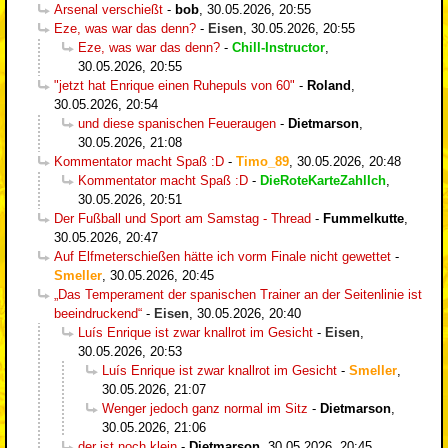
Arsenal verschießt
-
bob
,
30.05.2026, 20:55
Eze, was war das denn?
-
Eisen
,
30.05.2026, 20:55
Eze, was war das denn?
-
Chill-Instructor
,
30.05.2026, 20:55
"jetzt hat Enrique einen Ruhepuls von 60"
-
Roland
,
30.05.2026, 20:54
und diese spanischen Feueraugen
-
Dietmarson
,
30.05.2026, 21:08
Kommentator macht Spaß :D
-
Timo_89
,
30.05.2026, 20:48
Kommentator macht Spaß :D
-
DieRoteKarteZahlIch
,
30.05.2026, 20:51
Der Fußball und Sport am Samstag - Thread
-
Fummelkutte
,
30.05.2026, 20:47
Auf Elfmeterschießen hätte ich vorm Finale nicht gewettet
-
Smeller
,
30.05.2026, 20:45
„Das Temperament der spanischen Trainer an der Seitenlinie ist
beeindruckend“
-
Eisen
,
30.05.2026, 20:40
Luís Enrique ist zwar knallrot im Gesicht
-
Eisen
,
30.05.2026, 20:53
Luís Enrique ist zwar knallrot im Gesicht
-
Smeller
,
30.05.2026, 21:07
Wenger jedoch ganz normal im Sitz
-
Dietmarson
,
30.05.2026, 21:06
der ist noch klein
-
Dietmarson
,
30.05.2026, 20:45