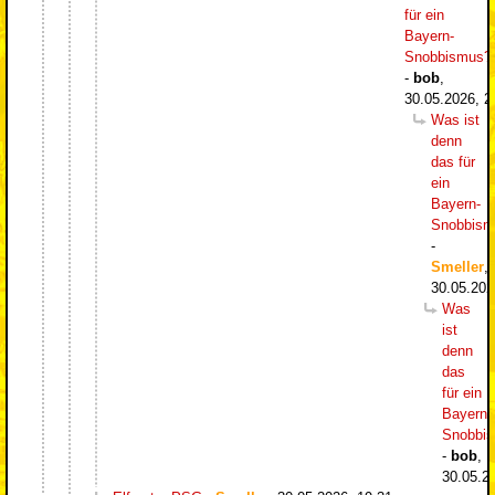
für ein
Bayern-
Snobbismus?
-
bob
,
30.05.2026, 2
Was ist
denn
das für
ein
Bayern-
Snobbism
-
Smeller
,
30.05.202
Was
ist
denn
das
für ein
Bayern-
Snobbi
-
bob
,
30.05.2