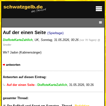
Auf der einen Seite
(Spieltage)
DieRoteKarteZahlIch
,
UK
,
Sonntag, 31.05.2026, 00:26
(vor 70 Tagen)
@
Smeller
Wir? Jadon (Kabinensänger)
antworten
Antworten auf diesen Eintrag:
Auf der einen Seite
-
DieRoteKarteZahlIch
,
31.05.2026, 00:26
gesamter Thread:
Der Fußball und Sport am Samstag - Thread
-
Redaktion