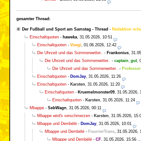
gesamter Thread:
Der Fußball und Sport am Samstag - Thread
-
Redaktion sch
Einschaltquoten
-
haweka
,
31.05.2026, 10:51
Einschaltquoten
-
Voegi
,
01.06.2026, 12:42
Die Uhrzeit und das Sommerwetter..
-
Frankonius
,
31.05
Die Uhrzeit und das Sommerwetter..
-
captain_gut
,
Die Uhrzeit und das Sommerwetter..
-
Professor
Einschaltquoten
-
DomJay
,
31.05.2026, 11:26
Einschaltquoten
-
Karsten
,
31.05.2026, 11:20
Einschaltquoten
-
Kruemelmonster09
,
31.05.2026, 
Einschaltquoten
-
Karsten
,
31.05.2026, 11:24
Mbappe
-
SebWagn
,
31.05.2026, 00:11
Mbappe wird's verschmerzen
-
Karsten
,
31.05.2026, 15:
Mbappe und Dembélé
-
DomJay
,
31.05.2026, 10:01
Mbappe und Dembélé
-
FourrierTrans
,
31.05.2026, 
Mbappe und Dembélé
-
CF
,
31.05.2026, 15:56