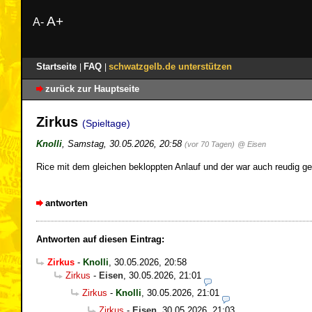
A+
A-
Startseite
FAQ
schwatzgelb.de unterstützen
|
|
zurück zur Hauptseite
Zirkus
(Spieltage)
Knolli
,
Samstag, 30.05.2026, 20:58
(vor 70 Tagen)
@ Eisen
Rice mit dem gleichen bekloppten Anlauf und der war auch reudig 
antworten
Antworten auf diesen Eintrag:
Zirkus
-
Knolli
,
30.05.2026, 20:58
Zirkus
-
Eisen
,
30.05.2026, 21:01
Zirkus
-
Knolli
,
30.05.2026, 21:01
Zirkus
-
Eisen
,
30.05.2026, 21:03