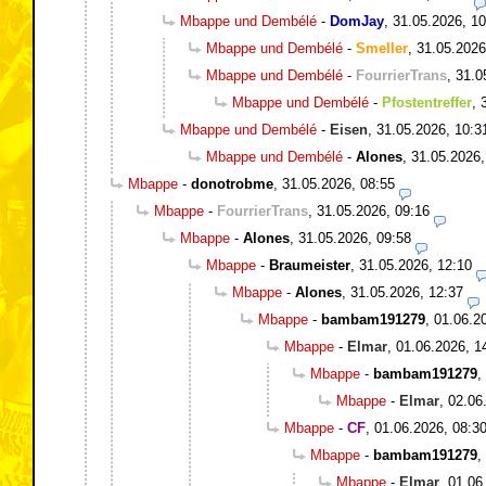
Mbappe und Dembélé
-
DomJay
,
31.05.2026, 10
Mbappe und Dembélé
-
Smeller
,
31.05.2026
Mbappe und Dembélé
-
FourrierTrans
,
31.0
Mbappe und Dembélé
-
Pfostentreffer
,
Mbappe und Dembélé
-
Eisen
,
31.05.2026, 10:3
Mbappe und Dembélé
-
Alones
,
31.05.2026,
Mbappe
-
donotrobme
,
31.05.2026, 08:55
Mbappe
-
FourrierTrans
,
31.05.2026, 09:16
Mbappe
-
Alones
,
31.05.2026, 09:58
Mbappe
-
Braumeister
,
31.05.2026, 12:10
Mbappe
-
Alones
,
31.05.2026, 12:37
Mbappe
-
bambam191279
,
01.06.2
Mbappe
-
Elmar
,
01.06.2026, 1
Mbappe
-
bambam191279
,
Mbappe
-
Elmar
,
02.06
Mbappe
-
CF
,
01.06.2026, 08:3
Mbappe
-
bambam191279
,
Mbappe
-
Elmar
,
01.06