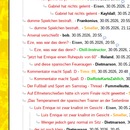
Gabriel hat nichts gelernt
-
Eisen
,
30.05.2026, 2
Gabriel hat nichts gelernt
-
Kayldall
,
30.05.2
dumme Spielchen bestraft..
-
Frankonius
,
30.05.2026, 20:55
dumme Spielchen bestraft..
-
Smeller
,
30.05.2026, 21:1
Arsenal verschießt
-
bob
,
30.05.2026, 20:55
Eze, was war das denn?
-
Eisen
,
30.05.2026, 20:55
Eze, was war das denn?
-
Chill-Instructor
,
30.05.2026, 
"jetzt hat Enrique einen Ruhepuls von 60"
-
Roland
,
30.05.20
und diese spanischen Feueraugen
-
Dietmarson
,
30.05.
Kommentator macht Spaß :D
-
Timo_89
,
30.05.2026, 20:48
Kommentator macht Spaß :D
-
DieRoteKarteZahlIch
,
30
Der Fußball und Sport am Samstag - Thread
-
Fummelkutte
Auf Elfmeterschießen hätte ich vorm Finale nicht gewettet
-
„Das Temperament der spanischen Trainer an der Seitenlinie 
Luís Enrique ist zwar knallrot im Gesicht
-
Eisen
,
30.05.
Luís Enrique ist zwar knallrot im Gesicht
-
Smeller
,
Wenger jedoch ganz normal im Sitz
-
Dietmarson
,
3
der ist noch klein
-
Dietmarson
,
30.05.2026, 20:45