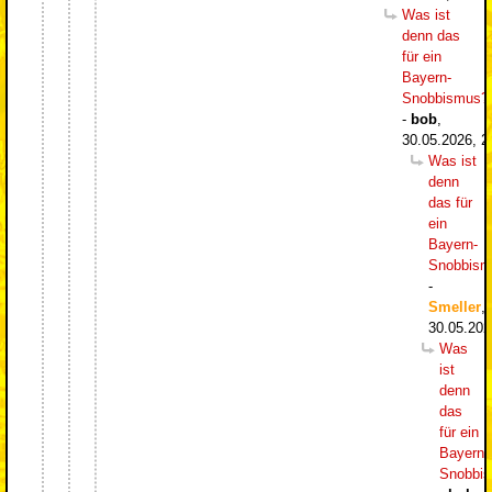
Was ist
denn das
für ein
Bayern-
Snobbismus?
-
bob
,
30.05.2026, 2
Was ist
denn
das für
ein
Bayern-
Snobbism
-
Smeller
,
30.05.202
Was
ist
denn
das
für ein
Bayern-
Snobbi