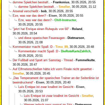
dumme Spielchen bestraft..
-
Frankonius
,
30.05.2026, 20:55
dumme Spielchen bestraft..
-
Smeller
,
30.05.2026, 21:12
Arsenal verschießt
-
bob
,
30.05.2026, 20:55
Eze, was war das denn?
-
Eisen
,
30.05.2026, 20:55
Eze, was war das denn?
-
Chill-Instructor
,
30.05.2026, 20:55
"jetzt hat Enrique einen Ruhepuls von 60"
-
Roland
,
30.05.2026, 20:54
und diese spanischen Feueraugen
-
Dietmarson
,
30.05.2026, 21:08
Kommentator macht Spaß :D
-
Timo_89
,
30.05.2026, 20:48
Kommentator macht Spaß :D
-
DieRoteKarteZahlIch
,
30.05.2026, 20:51
Der Fußball und Sport am Samstag - Thread
-
Fummelkutte
,
30.05.2026, 20:47
Auf Elfmeterschießen hätte ich vorm Finale nicht gewettet
-
Smeller
,
30.05.2026, 20:45
„Das Temperament der spanischen Trainer an der Seitenlinie ist
beeindruckend“
-
Eisen
,
30.05.2026, 20:40
Luís Enrique ist zwar knallrot im Gesicht
-
Eisen
,
30.05.2026, 20:53
Luís Enrique ist zwar knallrot im Gesicht
-
Smeller
,
30.05.2026, 21:07
Wenger jedoch ganz normal im Sitz
-
Dietmarson
,