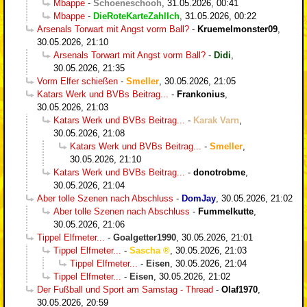
Mbappe
-
Schoeneschooh
,
31.05.2026, 00:41
Mbappe
-
DieRoteKarteZahlIch
,
31.05.2026, 00:22
Arsenals Torwart mit Angst vorm Ball?
-
Kruemelmonster09
,
30.05.2026, 21:10
Arsenals Torwart mit Angst vorm Ball?
-
Didi
,
30.05.2026, 21:35
Vorm Elfer schießen
-
Smeller
,
30.05.2026, 21:05
Katars Werk und BVBs Beitrag...
-
Frankonius
,
30.05.2026, 21:03
Katars Werk und BVBs Beitrag...
-
Karak Varn
,
30.05.2026, 21:08
Katars Werk und BVBs Beitrag...
-
Smeller
,
30.05.2026, 21:10
Katars Werk und BVBs Beitrag...
-
donotrobme
,
30.05.2026, 21:04
Aber tolle Szenen nach Abschluss
-
DomJay
,
30.05.2026, 21:02
Aber tolle Szenen nach Abschluss
-
Fummelkutte
,
30.05.2026, 21:06
Tippel Elfmeter...
-
Goalgetter1990
,
30.05.2026, 21:01
Tippel Elfmeter...
-
Sascha
,
30.05.2026, 21:03
Tippel Elfmeter...
-
Eisen
,
30.05.2026, 21:04
Tippel Elfmeter...
-
Eisen
,
30.05.2026, 21:02
Der Fußball und Sport am Samstag - Thread
-
Olaf1970
,
30.05.2026, 20:59