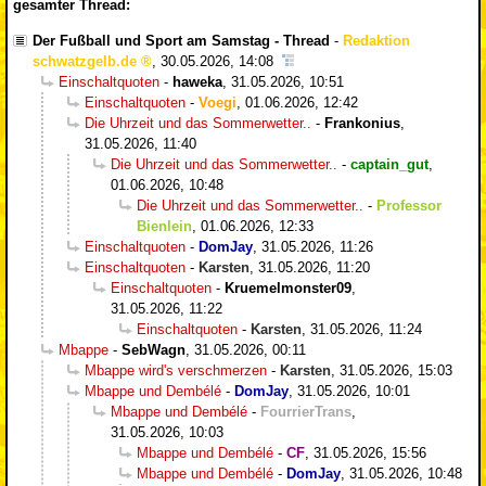
gesamter Thread:
Der Fußball und Sport am Samstag - Thread
-
Redaktion
schwatzgelb.de
,
30.05.2026, 14:08
Einschaltquoten
-
haweka
,
31.05.2026, 10:51
Einschaltquoten
-
Voegi
,
01.06.2026, 12:42
Die Uhrzeit und das Sommerwetter..
-
Frankonius
,
31.05.2026, 11:40
Die Uhrzeit und das Sommerwetter..
-
captain_gut
,
01.06.2026, 10:48
Die Uhrzeit und das Sommerwetter..
-
Professor
Bienlein
,
01.06.2026, 12:33
Einschaltquoten
-
DomJay
,
31.05.2026, 11:26
Einschaltquoten
-
Karsten
,
31.05.2026, 11:20
Einschaltquoten
-
Kruemelmonster09
,
31.05.2026, 11:22
Einschaltquoten
-
Karsten
,
31.05.2026, 11:24
Mbappe
-
SebWagn
,
31.05.2026, 00:11
Mbappe wird's verschmerzen
-
Karsten
,
31.05.2026, 15:03
Mbappe und Dembélé
-
DomJay
,
31.05.2026, 10:01
Mbappe und Dembélé
-
FourrierTrans
,
31.05.2026, 10:03
Mbappe und Dembélé
-
CF
,
31.05.2026, 15:56
Mbappe und Dembélé
-
DomJay
,
31.05.2026, 10:48