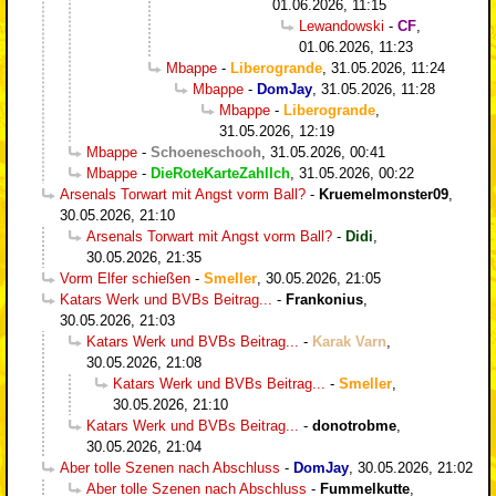
01.06.2026, 11:15
Lewandowski
-
CF
,
01.06.2026, 11:23
Mbappe
-
Liberogrande
,
31.05.2026, 11:24
Mbappe
-
DomJay
,
31.05.2026, 11:28
Mbappe
-
Liberogrande
,
31.05.2026, 12:19
Mbappe
-
Schoeneschooh
,
31.05.2026, 00:41
Mbappe
-
DieRoteKarteZahlIch
,
31.05.2026, 00:22
Arsenals Torwart mit Angst vorm Ball?
-
Kruemelmonster09
,
30.05.2026, 21:10
Arsenals Torwart mit Angst vorm Ball?
-
Didi
,
30.05.2026, 21:35
Vorm Elfer schießen
-
Smeller
,
30.05.2026, 21:05
Katars Werk und BVBs Beitrag...
-
Frankonius
,
30.05.2026, 21:03
Katars Werk und BVBs Beitrag...
-
Karak Varn
,
30.05.2026, 21:08
Katars Werk und BVBs Beitrag...
-
Smeller
,
30.05.2026, 21:10
Katars Werk und BVBs Beitrag...
-
donotrobme
,
30.05.2026, 21:04
Aber tolle Szenen nach Abschluss
-
DomJay
,
30.05.2026, 21:02
Aber tolle Szenen nach Abschluss
-
Fummelkutte
,