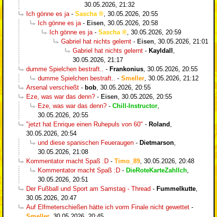
30.05.2026, 21:32
Ich gönne es ja
-
Sascha
,
30.05.2026, 20:55
Ich gönne es ja
-
Eisen
,
30.05.2026, 20:58
Ich gönne es ja
-
Sascha
,
30.05.2026, 20:59
Gabriel hat nichts gelernt
-
Eisen
,
30.05.2026, 21:01
Gabriel hat nichts gelernt
-
Kayldall
,
30.05.2026, 21:17
dumme Spielchen bestraft..
-
Frankonius
,
30.05.2026, 20:55
dumme Spielchen bestraft..
-
Smeller
,
30.05.2026, 21:12
Arsenal verschießt
-
bob
,
30.05.2026, 20:55
Eze, was war das denn?
-
Eisen
,
30.05.2026, 20:55
Eze, was war das denn?
-
Chill-Instructor
,
30.05.2026, 20:55
"jetzt hat Enrique einen Ruhepuls von 60"
-
Roland
,
30.05.2026, 20:54
und diese spanischen Feueraugen
-
Dietmarson
,
30.05.2026, 21:08
Kommentator macht Spaß :D
-
Timo_89
,
30.05.2026, 20:48
Kommentator macht Spaß :D
-
DieRoteKarteZahlIch
,
30.05.2026, 20:51
Der Fußball und Sport am Samstag - Thread
-
Fummelkutte
,
30.05.2026, 20:47
Auf Elfmeterschießen hätte ich vorm Finale nicht gewettet
-
Smeller
,
30.05.2026, 20:45