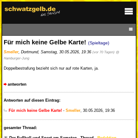
Für mich keine Gelbe Karte!
(Spieltage)
Smeller
,
Dortmund
,
Samstag, 30.05.2026, 19:36
(vor 70 Tagen)
@
Hamburger-Jung
Doppelbestrafung bezieht sich nur auf rote Karten, ja.
antworten
Antworten auf diesen Eintrag:
Für mich keine Gelbe Karte!
-
Smeller
,
30.05.2026, 19:36
gesamter Thread:
Der Fußball und Sport am Samstag - Thread
-
Redaktion