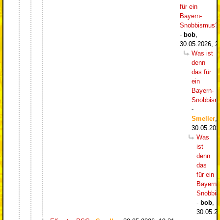
für ein
Bayern-
Snobbismus?
-
bob
,
30.05.2026, 2
Was ist
denn
das für
ein
Bayern-
Snobbism
-
Smeller
,
30.05.202
Was
ist
denn
das
für ein
Bayern-
Snobbi
-
bob
,
30.05.2