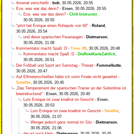
Arsenal verschießt
-
bob
,
30.05.2026, 20:55
Eze, was war das denn?
-
Eisen
,
30.05.2026, 20:55
Eze, was war das denn?
-
Chill-Instructor
,
30.05.2026, 20:55
"jetzt hat Enrique einen Ruhepuls von 60"
-
Roland
,
30.05.2026, 20:54
und diese spanischen Feueraugen
-
Dietmarson
,
30.05.2026, 21:08
Kommentator macht Spaß :D
-
Timo_89
,
30.05.2026, 20:48
Kommentator macht Spaß :D
-
DieRoteKarteZahlIch
,
30.05.2026, 20:51
Der Fußball und Sport am Samstag - Thread
-
Fummelkutte
,
30.05.2026, 20:47
Auf Elfmeterschießen hätte ich vorm Finale nicht gewettet
-
Smeller
,
30.05.2026, 20:45
„Das Temperament der spanischen Trainer an der Seitenlinie ist
beeindruckend“
-
Eisen
,
30.05.2026, 20:40
Luís Enrique ist zwar knallrot im Gesicht
-
Eisen
,
30.05.2026, 20:53
Luís Enrique ist zwar knallrot im Gesicht
-
Smeller
,
30.05.2026, 21:07
Wenger jedoch ganz normal im Sitz
-
Dietmarson
,
30.05.2026, 21:06
der ist noch klein
-
Dietmarson
,
30.05.2026, 20:45