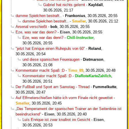
Gabriel hat nichts gelernt
-
Kayldall
,
30.05.2026, 21:17
dumme Spielchen bestraft..
-
Frankonius
,
30.05.2026, 20:55
dumme Spielchen bestraft..
-
Smeller
,
30.05.2026, 21:12
Arsenal verschießt
-
bob
,
30.05.2026, 20:55
Eze, was war das denn?
-
Eisen
,
30.05.2026, 20:55
Eze, was war das denn?
-
Chill-Instructor
,
30.05.2026, 20:55
"jetzt hat Enrique einen Ruhepuls von 60"
-
Roland
,
30.05.2026, 20:54
und diese spanischen Feueraugen
-
Dietmarson
,
30.05.2026, 21:08
Kommentator macht Spaß :D
-
Timo_89
,
30.05.2026, 20:48
Kommentator macht Spaß :D
-
DieRoteKarteZahlIch
,
30.05.2026, 20:51
Der Fußball und Sport am Samstag - Thread
-
Fummelkutte
,
30.05.2026, 20:47
Auf Elfmeterschießen hätte ich vorm Finale nicht gewettet
-
Smeller
,
30.05.2026, 20:45
„Das Temperament der spanischen Trainer an der Seitenlinie ist
beeindruckend“
-
Eisen
,
30.05.2026, 20:40
Luís Enrique ist zwar knallrot im Gesicht
-
Eisen
,
30.05.2026, 20:53