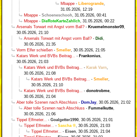
Mbappe
-
Liberogrande
,
31.05.2026, 12:19
Mbappe
-
Schoeneschooh
,
31.05.2026, 00:41
Mbappe
-
DieRoteKarteZahlIch
,
31.05.2026, 00:22
Arsenals Torwart mit Angst vorm Ball?
-
Kruemelmonster09
,
30.05.2026, 21:10
Arsenals Torwart mit Angst vorm Ball?
-
Didi
,
30.05.2026, 21:35
Vorm Elfer schießen
-
Smeller
,
30.05.2026, 21:05
Katars Werk und BVBs Beitrag...
-
Frankonius
,
30.05.2026, 21:03
Katars Werk und BVBs Beitrag...
-
Karak Varn
,
30.05.2026, 21:08
Katars Werk und BVBs Beitrag...
-
Smeller
,
30.05.2026, 21:10
Katars Werk und BVBs Beitrag...
-
donotrobme
,
30.05.2026, 21:04
Aber tolle Szenen nach Abschluss
-
DomJay
,
30.05.2026, 21:02
Aber tolle Szenen nach Abschluss
-
Fummelkutte
,
30.05.2026, 21:06
Tippel Elfmeter...
-
Goalgetter1990
,
30.05.2026, 21:01
Tippel Elfmeter...
-
Sascha
,
30.05.2026, 21:03
Tippel Elfmeter...
-
Eisen
,
30.05.2026, 21:04