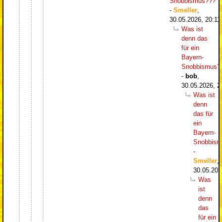
Snobbismus???
-
Smeller
,
30.05.2026, 20:11
Was ist
denn das
für ein
Bayern-
Snobbismus?
-
bob
,
30.05.2026, 2
Was ist
denn
das für
ein
Bayern-
Snobbism
-
Smeller
,
30.05.202
Was
ist
denn
das
für ein