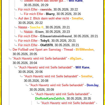
Siebert macht das bisher gut...
-
Will Kane
,
30.05.2026, 20:29
Für mich Elfer
-
rawside
,
30.05.2026, 20:22
Für mich Elfer
-
Blarry
,
30.05.2026, 20:26
Auf den 2. Blick dann wohl eher nicht
-
Smeller
,
30.05.2026, 20:22
Nääää
-
Sascha
,
30.05.2026, 20:21
Nääää
-
Eisen
,
30.05.2026, 20:23
Für mich Elfer
-
Eibaueristmeinfreund
,
30.05.2026, 20:21
Für mich Elfer
-
TobyS
,
30.05.2026, 20:21
Für mich Elfer
-
Olaf1970
,
30.05.2026, 20:21
Der Fußball und Sport am Samstag - Thread
-
BVBMenden
,
30.05.2026, 20:05
"Auch Havertz wird mit Seife behandelt"
-
d0g1am.
,
30.05.2026, 20:04
"Auch Havertz wird mit Seife behandelt"
-
Will Kane
,
30.05.2026, 20:06
"Auch Havertz wird mit Seife behandelt"
-
Smeller
,
30.05.2026, 20:08
"Auch Havertz wird mit Seife behandelt"
-
DomJay
,
30.05.2026, 20:09
"Auch Havertz wird mit Seife behandelt"
-
DieRoteKarteZahlIch
,
30.05.2026, 20:35
"Auch Havertz wird mit Seife behandelt"
-