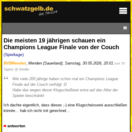
Die meisten 19 jährigen schauen ein
Champions League Finale von der Couch
(Spieltage)
BVBMenden
,
Menden (Sauerland)
,
Samstag, 30.05.2026, 20:01
(vor 70
Tagen)
@ Smeller
Wie viele 200 jährige haben schon mal ein Champions League
Finale auf der Couch verfolgt :D
Habe das wegen dieser Klugscheißerei extra auf das Alter der
Spieler beschränkt
Ich dachte eigentlich, dass dieses ;-) eine Klugscheisserei ausschließen
könnte… hab ich nicht mit gerechnet…
antworten