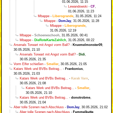
01.06.2026, 11:15
Lewandowski
-
CF
,
01.06.2026, 11:23
Mbappe
-
Liberogrande
,
31.05.2026, 11:24
Mbappe
-
DomJay
,
31.05.2026, 11:28
Mbappe
-
Liberogrande
,
31.05.2026, 12:19
Mbappe
-
Schoeneschooh
,
31.05.2026, 00:41
Mbappe
-
DieRoteKarteZahlIch
,
31.05.2026, 00:22
Arsenals Torwart mit Angst vorm Ball?
-
Kruemelmonster09
,
30.05.2026, 21:10
Arsenals Torwart mit Angst vorm Ball?
-
Didi
,
30.05.2026, 21:35
Vorm Elfer schießen
-
Smeller
,
30.05.2026, 21:05
Katars Werk und BVBs Beitrag...
-
Frankonius
,
30.05.2026, 21:03
Katars Werk und BVBs Beitrag...
-
Karak Varn
,
30.05.2026, 21:08
Katars Werk und BVBs Beitrag...
-
Smeller
,
30.05.2026, 21:10
Katars Werk und BVBs Beitrag...
-
donotrobme
,
30.05.2026, 21:04
Aber tolle Szenen nach Abschluss
-
DomJay
,
30.05.2026, 21:02
Aber tolle Szenen nach Abschluss
-
Fummelkutte
,