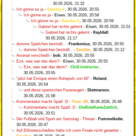
30.05.2026, 21:32
Ich gönne es ja
-
Sascha
,
30.05.2026, 20:55
Ich gönne es ja
-
Eisen
,
30.05.2026, 20:58
Ich gönne es ja
-
Sascha
,
30.05.2026, 20:59
Gabriel hat nichts gelernt
-
Eisen
,
30.05.2026, 21:01
Gabriel hat nichts gelernt
-
Kayldall
,
30.05.2026, 21:17
dumme Spielchen bestraft..
-
Frankonius
,
30.05.2026, 20:55
dumme Spielchen bestraft..
-
Smeller
,
30.05.2026, 21:12
Arsenal verschießt
-
bob
,
30.05.2026, 20:55
Eze, was war das denn?
-
Eisen
,
30.05.2026, 20:55
Eze, was war das denn?
-
Chill-Instructor
,
30.05.2026, 20:55
"jetzt hat Enrique einen Ruhepuls von 60"
-
Roland
,
30.05.2026, 20:54
und diese spanischen Feueraugen
-
Dietmarson
,
30.05.2026, 21:08
Kommentator macht Spaß :D
-
Timo_89
,
30.05.2026, 20:48
Kommentator macht Spaß :D
-
DieRoteKarteZahlIch
,
30.05.2026, 20:51
Der Fußball und Sport am Samstag - Thread
-
Fummelkutte
,
30.05.2026, 20:47
Auf Elfmeterschießen hätte ich vorm Finale nicht gewettet
-