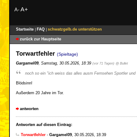
A+
A-
Startseite
FAQ
schwatzgelb.de unterstützen
|
|
zurück zur Hauptseite
Torwartfehler
(Spieltage)
Gargamel09
,
Samstag, 30.05.2026, 18:39
(vor 71 Tagen)
@ Bullet
noch so ein "ich weiss das alles ausm Fernsehen Sportler und 
Blödsinn!
Außerdem 20 Jahre im Tor.
antworten
Antworten auf diesen Eintrag:
Torwartfehler
-
Gargamel09
,
30.05.2026, 18:39