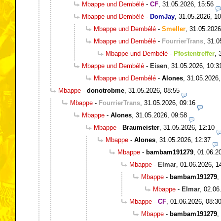
Mbappe und Dembélé
-
CF
,
31.05.2026, 15:56
Mbappe und Dembélé
-
DomJay
,
31.05.2026, 10
Mbappe und Dembélé
-
Smeller
,
31.05.2026
Mbappe und Dembélé
-
FourrierTrans
,
31.0
Mbappe und Dembélé
-
Pfostentreffer
,
Mbappe und Dembélé
-
Eisen
,
31.05.2026, 10:3
Mbappe und Dembélé
-
Alones
,
31.05.2026,
Mbappe
-
donotrobme
,
31.05.2026, 08:55
Mbappe
-
FourrierTrans
,
31.05.2026, 09:16
Mbappe
-
Alones
,
31.05.2026, 09:58
Mbappe
-
Braumeister
,
31.05.2026, 12:10
Mbappe
-
Alones
,
31.05.2026, 12:37
Mbappe
-
bambam191279
,
01.06.2
Mbappe
-
Elmar
,
01.06.2026, 1
Mbappe
-
bambam191279
,
Mbappe
-
Elmar
,
02.06
Mbappe
-
CF
,
01.06.2026, 08:3
Mbappe
-
bambam191279
,