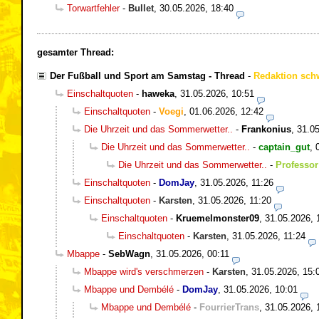
Torwartfehler
-
Bullet
,
30.05.2026, 18:40
gesamter Thread:
Der Fußball und Sport am Samstag - Thread
-
Redaktion sch
Einschaltquoten
-
haweka
,
31.05.2026, 10:51
Einschaltquoten
-
Voegi
,
01.06.2026, 12:42
Die Uhrzeit und das Sommerwetter..
-
Frankonius
,
31.05
Die Uhrzeit und das Sommerwetter..
-
captain_gut
,
Die Uhrzeit und das Sommerwetter..
-
Professor
Einschaltquoten
-
DomJay
,
31.05.2026, 11:26
Einschaltquoten
-
Karsten
,
31.05.2026, 11:20
Einschaltquoten
-
Kruemelmonster09
,
31.05.2026, 
Einschaltquoten
-
Karsten
,
31.05.2026, 11:24
Mbappe
-
SebWagn
,
31.05.2026, 00:11
Mbappe wird's verschmerzen
-
Karsten
,
31.05.2026, 15:
Mbappe und Dembélé
-
DomJay
,
31.05.2026, 10:01
Mbappe und Dembélé
-
FourrierTrans
,
31.05.2026, 