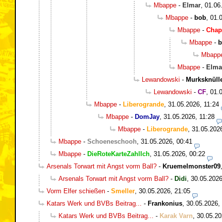
Mbappe
-
Elmar
,
01.06
Mbappe
-
bob
,
01.
Mbappe
-
Chap
Mbappe
-
b
Mbapp
Mbappe
-
Elma
Lewandowski
-
Murksknüll
Lewandowski
-
CF
,
01.
Mbappe
-
Liberogrande
,
31.05.2026, 11:24
Mbappe
-
DomJay
,
31.05.2026, 11:28
Mbappe
-
Liberogrande
,
31.05.202
Mbappe
-
Schoeneschooh
,
31.05.2026, 00:41
Mbappe
-
DieRoteKarteZahlIch
,
31.05.2026, 00:22
Arsenals Torwart mit Angst vorm Ball?
-
Kruemelmonster09
Arsenals Torwart mit Angst vorm Ball?
-
Didi
,
30.05.2026
Vorm Elfer schießen
-
Smeller
,
30.05.2026, 21:05
Katars Werk und BVBs Beitrag...
-
Frankonius
,
30.05.2026,
Katars Werk und BVBs Beitrag...
-
Karak Varn
,
30.05.20