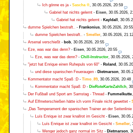
Ich gönne es ja
-
Sascha
,
30.05.2026, 20:59
Gabriel hat nichts gelernt
-
Eisen
,
30.05.2026, 2
Gabriel hat nichts gelernt
-
Kayldall
,
30.05.2
dumme Spielchen bestraft..
-
Frankonius
,
30.05.2026, 20:55
dumme Spielchen bestraft..
-
Smeller
,
30.05.2026, 21:1
Arsenal verschießt
-
bob
,
30.05.2026, 20:55
Eze, was war das denn?
-
Eisen
,
30.05.2026, 20:55
Eze, was war das denn?
-
Chill-Instructor
,
30.05.2026, 
"jetzt hat Enrique einen Ruhepuls von 60"
-
Roland
,
30.05.20
und diese spanischen Feueraugen
-
Dietmarson
,
30.05.
Kommentator macht Spaß :D
-
Timo_89
,
30.05.2026, 20:48
Kommentator macht Spaß :D
-
DieRoteKarteZahlIch
,
30
Der Fußball und Sport am Samstag - Thread
-
Fummelkutte
Auf Elfmeterschießen hätte ich vorm Finale nicht gewettet
-
„Das Temperament der spanischen Trainer an der Seitenlinie 
Luís Enrique ist zwar knallrot im Gesicht
-
Eisen
,
30.05.
Luís Enrique ist zwar knallrot im Gesicht
-
Smeller
,
Wenger jedoch ganz normal im Sitz
-
Dietmarson
,
3