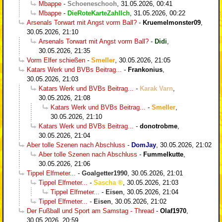
Mbappe
-
Schoeneschooh
,
31.05.2026, 00:41
Mbappe
-
DieRoteKarteZahlIch
,
31.05.2026, 00:22
Arsenals Torwart mit Angst vorm Ball?
-
Kruemelmonster09
,
30.05.2026, 21:10
Arsenals Torwart mit Angst vorm Ball?
-
Didi
,
30.05.2026, 21:35
Vorm Elfer schießen
-
Smeller
,
30.05.2026, 21:05
Katars Werk und BVBs Beitrag...
-
Frankonius
,
30.05.2026, 21:03
Katars Werk und BVBs Beitrag...
-
Karak Varn
,
30.05.2026, 21:08
Katars Werk und BVBs Beitrag...
-
Smeller
,
30.05.2026, 21:10
Katars Werk und BVBs Beitrag...
-
donotrobme
,
30.05.2026, 21:04
Aber tolle Szenen nach Abschluss
-
DomJay
,
30.05.2026, 21:02
Aber tolle Szenen nach Abschluss
-
Fummelkutte
,
30.05.2026, 21:06
Tippel Elfmeter...
-
Goalgetter1990
,
30.05.2026, 21:01
Tippel Elfmeter...
-
Sascha
,
30.05.2026, 21:03
Tippel Elfmeter...
-
Eisen
,
30.05.2026, 21:04
Tippel Elfmeter...
-
Eisen
,
30.05.2026, 21:02
Der Fußball und Sport am Samstag - Thread
-
Olaf1970
,
30.05.2026, 20:59