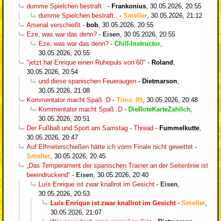
dumme Spielchen bestraft..
-
Frankonius
,
30.05.2026, 20:55
dumme Spielchen bestraft..
-
Smeller
,
30.05.2026, 21:12
Arsenal verschießt
-
bob
,
30.05.2026, 20:55
Eze, was war das denn?
-
Eisen
,
30.05.2026, 20:55
Eze, was war das denn?
-
Chill-Instructor
,
30.05.2026, 20:55
"jetzt hat Enrique einen Ruhepuls von 60"
-
Roland
,
30.05.2026, 20:54
und diese spanischen Feueraugen
-
Dietmarson
,
30.05.2026, 21:08
Kommentator macht Spaß :D
-
Timo_89
,
30.05.2026, 20:48
Kommentator macht Spaß :D
-
DieRoteKarteZahlIch
,
30.05.2026, 20:51
Der Fußball und Sport am Samstag - Thread
-
Fummelkutte
,
30.05.2026, 20:47
Auf Elfmeterschießen hätte ich vorm Finale nicht gewettet
-
Smeller
,
30.05.2026, 20:45
„Das Temperament der spanischen Trainer an der Seitenlinie ist
beeindruckend“
-
Eisen
,
30.05.2026, 20:40
Luís Enrique ist zwar knallrot im Gesicht
-
Eisen
,
30.05.2026, 20:53
Luís Enrique ist zwar knallrot im Gesicht
-
Smeller
,
30.05.2026, 21:07