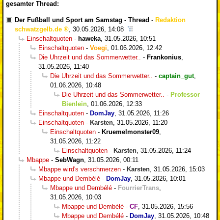
gesamter Thread:
Der Fußball und Sport am Samstag - Thread
-
Redaktion
schwatzgelb.de
,
30.05.2026, 14:08
Einschaltquoten
-
haweka
,
31.05.2026, 10:51
Einschaltquoten
-
Voegi
,
01.06.2026, 12:42
Die Uhrzeit und das Sommerwetter..
-
Frankonius
,
31.05.2026, 11:40
Die Uhrzeit und das Sommerwetter..
-
captain_gut
,
01.06.2026, 10:48
Die Uhrzeit und das Sommerwetter..
-
Professor
Bienlein
,
01.06.2026, 12:33
Einschaltquoten
-
DomJay
,
31.05.2026, 11:26
Einschaltquoten
-
Karsten
,
31.05.2026, 11:20
Einschaltquoten
-
Kruemelmonster09
,
31.05.2026, 11:22
Einschaltquoten
-
Karsten
,
31.05.2026, 11:24
Mbappe
-
SebWagn
,
31.05.2026, 00:11
Mbappe wird's verschmerzen
-
Karsten
,
31.05.2026, 15:03
Mbappe und Dembélé
-
DomJay
,
31.05.2026, 10:01
Mbappe und Dembélé
-
FourrierTrans
,
31.05.2026, 10:03
Mbappe und Dembélé
-
CF
,
31.05.2026, 15:56
Mbappe und Dembélé
-
DomJay
,
31.05.2026, 10:48