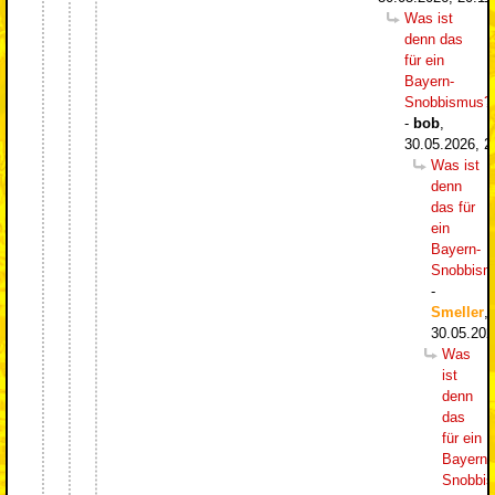
Was ist
denn das
für ein
Bayern-
Snobbismus?
-
bob
,
30.05.2026, 2
Was ist
denn
das für
ein
Bayern-
Snobbism
-
Smeller
,
30.05.202
Was
ist
denn
das
für ein
Bayern-
Snobbi