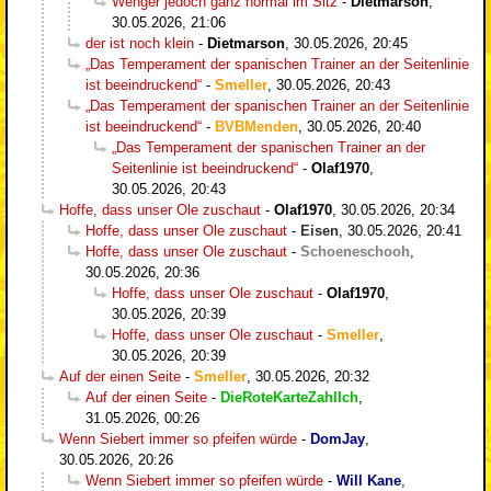
Wenger jedoch ganz normal im Sitz
-
Dietmarson
,
30.05.2026, 21:06
der ist noch klein
-
Dietmarson
,
30.05.2026, 20:45
„Das Temperament der spanischen Trainer an der Seitenlinie
ist beeindruckend“
-
Smeller
,
30.05.2026, 20:43
„Das Temperament der spanischen Trainer an der Seitenlinie
ist beeindruckend“
-
BVBMenden
,
30.05.2026, 20:40
„Das Temperament der spanischen Trainer an der
Seitenlinie ist beeindruckend“
-
Olaf1970
,
30.05.2026, 20:43
Hoffe, dass unser Ole zuschaut
-
Olaf1970
,
30.05.2026, 20:34
Hoffe, dass unser Ole zuschaut
-
Eisen
,
30.05.2026, 20:41
Hoffe, dass unser Ole zuschaut
-
Schoeneschooh
,
30.05.2026, 20:36
Hoffe, dass unser Ole zuschaut
-
Olaf1970
,
30.05.2026, 20:39
Hoffe, dass unser Ole zuschaut
-
Smeller
,
30.05.2026, 20:39
Auf der einen Seite
-
Smeller
,
30.05.2026, 20:32
Auf der einen Seite
-
DieRoteKarteZahlIch
,
31.05.2026, 00:26
Wenn Siebert immer so pfeifen würde
-
DomJay
,
30.05.2026, 20:26
Wenn Siebert immer so pfeifen würde
-
Will Kane
,