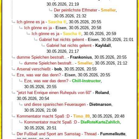
30.05.2026, 21:19
Der peinlichste Elfmeter
-
Smeller
,
30.05.2026, 21:32
Ich gönne es ja
-
Sascha
,
30.05.2026, 20:55
Ich gönne es ja
-
Eisen
,
30.05.2026, 20:58
Ich gönne es ja
-
Sascha
,
30.05.2026, 20:59
Gabriel hat nichts gelernt
-
Eisen
,
30.05.2026, 21:01
Gabriel hat nichts gelernt
-
Kayldall
,
30.05.2026, 21:17
dumme Spielchen bestraft..
-
Frankonius
,
30.05.2026, 20:55
dumme Spielchen bestraft..
-
Smeller
,
30.05.2026, 21:12
Arsenal verschießt
-
bob
,
30.05.2026, 20:55
Eze, was war das denn?
-
Eisen
,
30.05.2026, 20:55
Eze, was war das denn?
-
Chill-Instructor
,
30.05.2026, 20:55
"jetzt hat Enrique einen Ruhepuls von 60"
-
Roland
,
30.05.2026, 20:54
und diese spanischen Feueraugen
-
Dietmarson
,
30.05.2026, 21:08
Kommentator macht Spaß :D
-
Timo_89
,
30.05.2026, 20:48
Kommentator macht Spaß :D
-
DieRoteKarteZahlIch
,
30.05.2026, 20:51
Der Fußball und Sport am Samstag - Thread
-
Fummelkutte
,