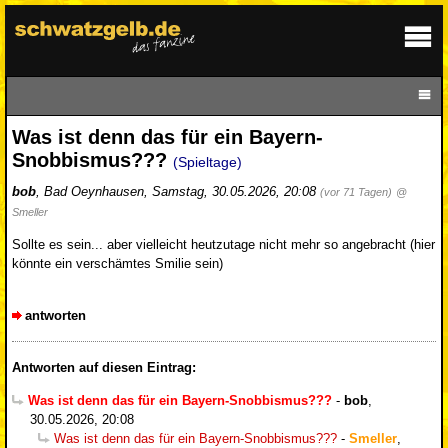
Was ist denn das für ein Bayern-
Snobbismus???
(Spieltage)
bob
,
Bad Oeynhausen
,
Samstag, 30.05.2026, 20:08
(vor 71 Tagen)
@
Smeller
Sollte es sein... aber vielleicht heutzutage nicht mehr so angebracht (hier
könnte ein verschämtes Smilie sein)
antworten
Antworten auf diesen Eintrag:
Was ist denn das für ein Bayern-Snobbismus???
-
bob
,
30.05.2026, 20:08
Was ist denn das für ein Bayern-Snobbismus???
-
Smeller
,