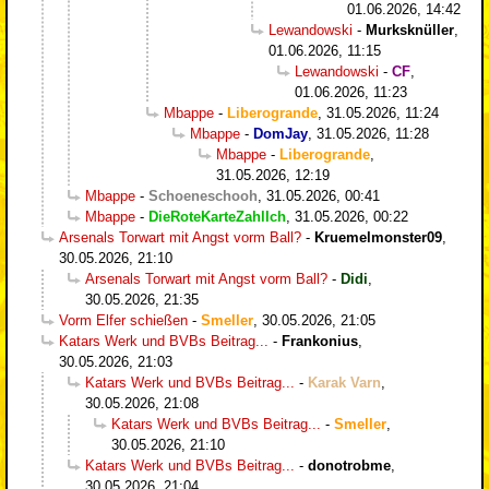
01.06.2026, 14:42
Lewandowski
-
Murksknüller
,
01.06.2026, 11:15
Lewandowski
-
CF
,
01.06.2026, 11:23
Mbappe
-
Liberogrande
,
31.05.2026, 11:24
Mbappe
-
DomJay
,
31.05.2026, 11:28
Mbappe
-
Liberogrande
,
31.05.2026, 12:19
Mbappe
-
Schoeneschooh
,
31.05.2026, 00:41
Mbappe
-
DieRoteKarteZahlIch
,
31.05.2026, 00:22
Arsenals Torwart mit Angst vorm Ball?
-
Kruemelmonster09
,
30.05.2026, 21:10
Arsenals Torwart mit Angst vorm Ball?
-
Didi
,
30.05.2026, 21:35
Vorm Elfer schießen
-
Smeller
,
30.05.2026, 21:05
Katars Werk und BVBs Beitrag...
-
Frankonius
,
30.05.2026, 21:03
Katars Werk und BVBs Beitrag...
-
Karak Varn
,
30.05.2026, 21:08
Katars Werk und BVBs Beitrag...
-
Smeller
,
30.05.2026, 21:10
Katars Werk und BVBs Beitrag...
-
donotrobme
,
30.05.2026, 21:04