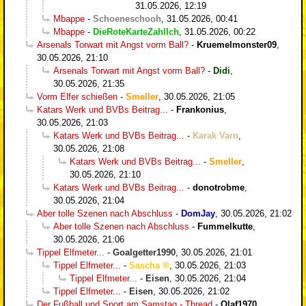
31.05.2026, 12:19
Mbappe
-
Schoeneschooh
,
31.05.2026, 00:41
Mbappe
-
DieRoteKarteZahlIch
,
31.05.2026, 00:22
Arsenals Torwart mit Angst vorm Ball?
-
Kruemelmonster09
,
30.05.2026, 21:10
Arsenals Torwart mit Angst vorm Ball?
-
Didi
,
30.05.2026, 21:35
Vorm Elfer schießen
-
Smeller
,
30.05.2026, 21:05
Katars Werk und BVBs Beitrag...
-
Frankonius
,
30.05.2026, 21:03
Katars Werk und BVBs Beitrag...
-
Karak Varn
,
30.05.2026, 21:08
Katars Werk und BVBs Beitrag...
-
Smeller
,
30.05.2026, 21:10
Katars Werk und BVBs Beitrag...
-
donotrobme
,
30.05.2026, 21:04
Aber tolle Szenen nach Abschluss
-
DomJay
,
30.05.2026, 21:02
Aber tolle Szenen nach Abschluss
-
Fummelkutte
,
30.05.2026, 21:06
Tippel Elfmeter...
-
Goalgetter1990
,
30.05.2026, 21:01
Tippel Elfmeter...
-
Sascha
,
30.05.2026, 21:03
Tippel Elfmeter...
-
Eisen
,
30.05.2026, 21:04
Tippel Elfmeter...
-
Eisen
,
30.05.2026, 21:02
Der Fußball und Sport am Samstag - Thread
-
Olaf1970
,