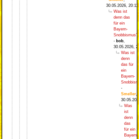
30.05.2026, 20:11
Was ist
denn das
für ein
Bayern-
Snobbismus?
-
bob
,
30.05.2026, 2
Was ist
denn
das für
ein
Bayern-
Snobbism
-
Smeller
,
30.05.202
Was
ist
denn
das
für ein
Bayern-