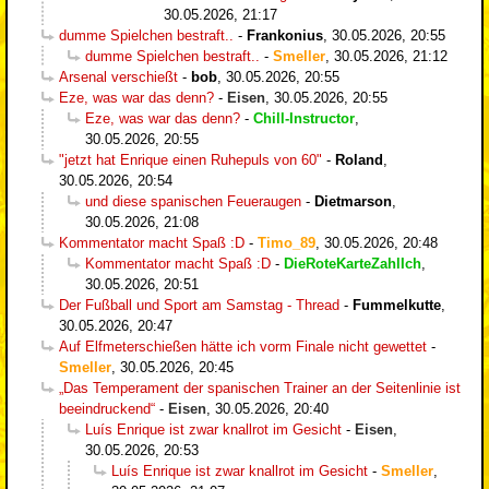
30.05.2026, 21:17
dumme Spielchen bestraft..
-
Frankonius
,
30.05.2026, 20:55
dumme Spielchen bestraft..
-
Smeller
,
30.05.2026, 21:12
Arsenal verschießt
-
bob
,
30.05.2026, 20:55
Eze, was war das denn?
-
Eisen
,
30.05.2026, 20:55
Eze, was war das denn?
-
Chill-Instructor
,
30.05.2026, 20:55
"jetzt hat Enrique einen Ruhepuls von 60"
-
Roland
,
30.05.2026, 20:54
und diese spanischen Feueraugen
-
Dietmarson
,
30.05.2026, 21:08
Kommentator macht Spaß :D
-
Timo_89
,
30.05.2026, 20:48
Kommentator macht Spaß :D
-
DieRoteKarteZahlIch
,
30.05.2026, 20:51
Der Fußball und Sport am Samstag - Thread
-
Fummelkutte
,
30.05.2026, 20:47
Auf Elfmeterschießen hätte ich vorm Finale nicht gewettet
-
Smeller
,
30.05.2026, 20:45
„Das Temperament der spanischen Trainer an der Seitenlinie ist
beeindruckend“
-
Eisen
,
30.05.2026, 20:40
Luís Enrique ist zwar knallrot im Gesicht
-
Eisen
,
30.05.2026, 20:53
Luís Enrique ist zwar knallrot im Gesicht
-
Smeller
,