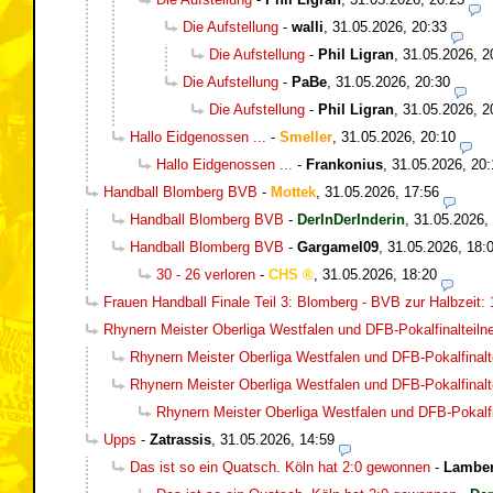
Die Aufstellung
-
walli
,
31.05.2026, 20:33
Die Aufstellung
-
Phil Ligran
,
31.05.2026, 2
Die Aufstellung
-
PaBe
,
31.05.2026, 20:30
Die Aufstellung
-
Phil Ligran
,
31.05.2026, 2
Hallo Eidgenossen ...
-
Smeller
,
31.05.2026, 20:10
Hallo Eidgenossen ...
-
Frankonius
,
31.05.2026, 20:
Handball Blomberg BVB
-
Mottek
,
31.05.2026, 17:56
Handball Blomberg BVB
-
DerInDerInderin
,
31.05.2026,
Handball Blomberg BVB
-
Gargamel09
,
31.05.2026, 18:
30 - 26 verloren
-
CHS
,
31.05.2026, 18:20
Frauen Handball Finale Teil 3: Blomberg - BVB zur Halbzeit: 
Rhynern Meister Oberliga Westfalen und DFB-Pokalfinalteil
Rhynern Meister Oberliga Westfalen und DFB-Pokalfinalt
Rhynern Meister Oberliga Westfalen und DFB-Pokalfinalt
Rhynern Meister Oberliga Westfalen und DFB-Pokalfi
Upps
-
Zatrassis
,
31.05.2026, 14:59
Das ist so ein Quatsch. Köln hat 2:0 gewonnen
-
Lamber