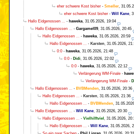
eher schwere Kost bisher
-
Smeller
,
31.05.2
eher schwere Kost bisher
-
Will Kane
,
3
Hallo Eidgenossen ...
-
haweka
,
31.05.2026, 19:04
Hallo Eidgenossen ...
-
Gargamel09
,
31.05.2026, 20:45
Hallo Eidgenossen ...
-
haweka
,
31.05.2026, 20:59
Hallo Eidgenossen ...
-
Karsten
,
31.05.2026, 21
0:0
-
haweka
,
31.05.2026, 21:48
0:0
-
Didi
,
31.05.2026, 22:02
0:0
-
haweka
,
31.05.2026, 22:12
Verlängerung WM-Finale
-
hawe
Verlängerung WM-Finale
-
D
Hallo Eidgenossen ...
-
BVBMenden
,
31.05.2026, 20:36
Hallo Eidgenossen ...
-
Karsten
,
31.05.2026, 21:36
Hallo Eidgenossen ...
-
BVBMenden
,
31.05.2026
Hallo Eidgenossen ...
-
Will Kane
,
31.05.2026, 20:30
Hallo Eidgenossen ...
-
Vielhilftviel
,
31.05.2026, 20:
Hallo Eidgenossen ...
-
Will Kane
,
31.05.2026, 
So ein paar Sachen
-
Phil Ligran
,
31.05.2026, 20:3