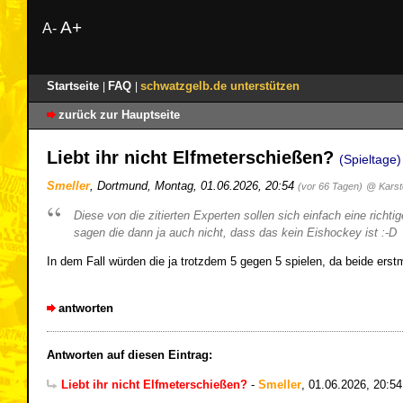
A+
A-
Startseite
FAQ
schwatzgelb.de unterstützen
|
|
zurück zur Hauptseite
Liebt ihr nicht Elfmeterschießen?
(Spieltage)
Smeller
,
Dortmund
,
Montag, 01.06.2026, 20:54
(vor 66 Tagen)
@ Karst
Diese von die zitierten Experten sollen sich einfach eine rich
sagen die dann ja auch nicht, dass das kein Eishockey ist :-D
In dem Fall würden die ja trotzdem 5 gegen 5 spielen, da beide erst
antworten
Antworten auf diesen Eintrag:
Liebt ihr nicht Elfmeterschießen?
-
Smeller
,
01.06.2026, 20:54