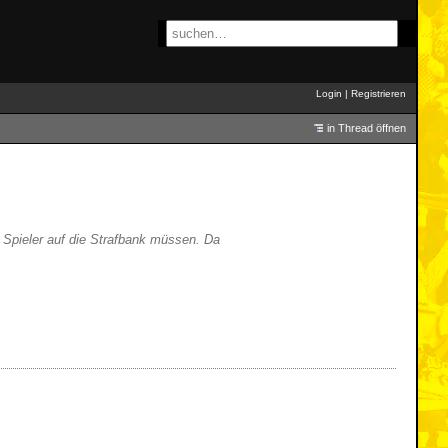
Login
|
Registrieren
in Thread öffnen
i Spieler auf die Strafbank müssen. Da