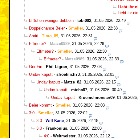
Liebt ihr 
Liebt ihr n
Bißchen weniger dribbeln
-
tobi002
,
31.05.2026, 22:49
Doppelchance Beier
-
Smeller
,
31.05.2026, 22:38
Amiri
-
Timo_89
,
31.05.2026, 22:31
Elfmeter?
-
Matze0989
,
31.05.2026, 22:28
Elfmeter?
-
Smeller
,
31.05.2026, 22:30
Elfmeter?
-
Matze0989
,
31.05.2026, 22:33
Ger-Fin
-
Phil Ligran
,
31.05.2026, 22:03
Undav kaputt
-
sfroehlich73
,
31.05.2026, 22:03
Undav kaputt
-
Matze_82
,
31.05.2026, 22:15
Undav kaputt
-
micha87
,
01.06.2026, 00:49
Undav kaputt
-
Kruemelmonster09
,
01.06.2026,
Beier kommt
-
Smeller
,
31.05.2026, 22:03
3:0
-
Smeller
,
31.05.2026, 22:02
3:0
-
Will Kane
,
31.05.2026, 22:18
3:0
-
Frankonius
,
31.05.2026, 22:03
4:0
-
Weltmeister
,
31.05.2026, 22:12