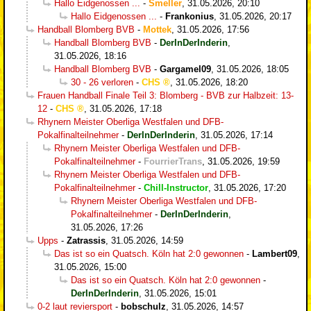
Hallo Eidgenossen ...
-
Smeller
,
31.05.2026, 20:10
Hallo Eidgenossen ...
-
Frankonius
,
31.05.2026, 20:17
Handball Blomberg BVB
-
Mottek
,
31.05.2026, 17:56
Handball Blomberg BVB
-
DerInDerInderin
,
31.05.2026, 18:16
Handball Blomberg BVB
-
Gargamel09
,
31.05.2026, 18:05
30 - 26 verloren
-
CHS
,
31.05.2026, 18:20
Frauen Handball Finale Teil 3: Blomberg - BVB zur Halbzeit: 13-
12
-
CHS
,
31.05.2026, 17:18
Rhynern Meister Oberliga Westfalen und DFB-
Pokalfinalteilnehmer
-
DerInDerInderin
,
31.05.2026, 17:14
Rhynern Meister Oberliga Westfalen und DFB-
Pokalfinalteilnehmer
-
FourrierTrans
,
31.05.2026, 19:59
Rhynern Meister Oberliga Westfalen und DFB-
Pokalfinalteilnehmer
-
Chill-Instructor
,
31.05.2026, 17:20
Rhynern Meister Oberliga Westfalen und DFB-
Pokalfinalteilnehmer
-
DerInDerInderin
,
31.05.2026, 17:26
Upps
-
Zatrassis
,
31.05.2026, 14:59
Das ist so ein Quatsch. Köln hat 2:0 gewonnen
-
Lambert09
,
31.05.2026, 15:00
Das ist so ein Quatsch. Köln hat 2:0 gewonnen
-
DerInDerInderin
,
31.05.2026, 15:01
0-2 laut reviersport
-
bobschulz
,
31.05.2026, 14:57