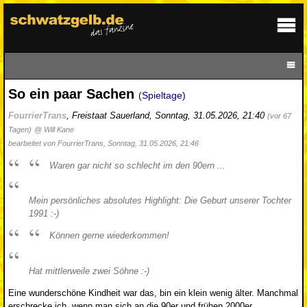
So ein paar Sachen
(Spieltage)
FourrierTrans
,
Freistaat Sauerland
,
Sonntag, 31.05.2026, 21:40
(vor 67
Tagen)
@ Will Kane
bearbeitet von FourrierTrans, Sonntag, 31.05.2026, 21:46
Waren gar nicht so schlecht im den 90ern ...
Mein persönliches absolutes Highlight: Die Geburt unserer Tochter
1991 :-)
Können gerne wiederkommen!
Hat mittlerweile zwei Söhne :-)
Eine wunderschöne Kindheit war das, bin ein klein wenig älter. Manchmal
erschrecke ich, wenn man sich an die 90er und frühen 2000er