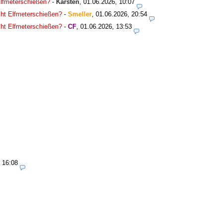
 Elfmeterschießen?
-
Karsten
,
01.06.2026, 10:07
icht Elfmeterschießen?
-
Smeller
,
01.06.2026, 20:54
icht Elfmeterschießen?
-
CF
,
01.06.2026, 13:53
 16:08