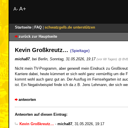
A+
A-
Startseite
FAQ
schwatzgelb.de unterstützen
|
|
zurück zur Hauptseite
Kevin Großkreutz…
(Spieltage)
micha87
,
bei Berlin
,
Sonntag, 31.05.2026, 19:17
(vor 68 Tagen)
@ BVB
Nicht mein TV-Programm, aber generell mein Eindruck zu Großkreutz
Karriere dabei, heute kümmert er sich wohl ganz vernünftig um die Fa
kommt wohl auch ganz gut an. Der Ausflug im Fernsehgarten ist auch
ist. Ein Negativbeispiel finde ich da z.B. Jens Lehmann, der sich we
antworten
Antworten auf diesen Eintrag:
Kevin Großkreutz…
-
micha87
,
31.05.2026, 19:17