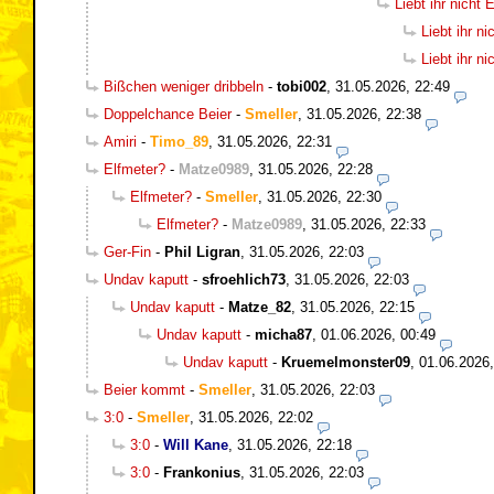
Liebt ihr nicht
Liebt ihr n
Liebt ihr n
Bißchen weniger dribbeln
-
tobi002
,
31.05.2026, 22:49
Doppelchance Beier
-
Smeller
,
31.05.2026, 22:38
Amiri
-
Timo_89
,
31.05.2026, 22:31
Elfmeter?
-
Matze0989
,
31.05.2026, 22:28
Elfmeter?
-
Smeller
,
31.05.2026, 22:30
Elfmeter?
-
Matze0989
,
31.05.2026, 22:33
Ger-Fin
-
Phil Ligran
,
31.05.2026, 22:03
Undav kaputt
-
sfroehlich73
,
31.05.2026, 22:03
Undav kaputt
-
Matze_82
,
31.05.2026, 22:15
Undav kaputt
-
micha87
,
01.06.2026, 00:49
Undav kaputt
-
Kruemelmonster09
,
01.06.2026,
Beier kommt
-
Smeller
,
31.05.2026, 22:03
3:0
-
Smeller
,
31.05.2026, 22:02
3:0
-
Will Kane
,
31.05.2026, 22:18
3:0
-
Frankonius
,
31.05.2026, 22:03