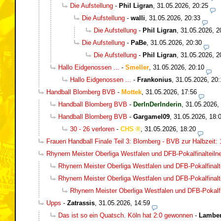
Die Aufstellung
-
Phil Ligran
,
31.05.2026, 20:25
Die Aufstellung
-
walli
,
31.05.2026, 20:33
Die Aufstellung
-
Phil Ligran
,
31.05.2026, 2
Die Aufstellung
-
PaBe
,
31.05.2026, 20:30
Die Aufstellung
-
Phil Ligran
,
31.05.2026, 2
Hallo Eidgenossen ...
-
Smeller
,
31.05.2026, 20:10
Hallo Eidgenossen ...
-
Frankonius
,
31.05.2026, 20:
Handball Blomberg BVB
-
Mottek
,
31.05.2026, 17:56
Handball Blomberg BVB
-
DerInDerInderin
,
31.05.2026,
Handball Blomberg BVB
-
Gargamel09
,
31.05.2026, 18:
30 - 26 verloren
-
CHS
,
31.05.2026, 18:20
Frauen Handball Finale Teil 3: Blomberg - BVB zur Halbzeit: 
Rhynern Meister Oberliga Westfalen und DFB-Pokalfinalteil
Rhynern Meister Oberliga Westfalen und DFB-Pokalfinalt
Rhynern Meister Oberliga Westfalen und DFB-Pokalfinalt
Rhynern Meister Oberliga Westfalen und DFB-Pokalfi
Upps
-
Zatrassis
,
31.05.2026, 14:59
Das ist so ein Quatsch. Köln hat 2:0 gewonnen
-
Lamber