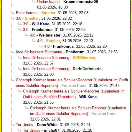
Undav kaputt
-
Kruemelmonster09
,
01.06.2026, 16:08
Beier kommt
-
Smeller
,
31.05.2026, 22:03
3:0
-
Smeller
,
31.05.2026, 22:02
3:0
-
Will Kane
,
31.05.2026, 22:18
3:0
-
Frankonius
,
31.05.2026, 22:03
4:0
-
Weltmeister
,
31.05.2026, 22:12
4:0
-
Smeller
,
31.05.2026, 22:13
4:0
-
Frankonius
,
31.05.2026, 22:20
Idee für bessere Stimmung
-
Ensiferum
,
31.05.2026, 21:56
Idee für bessere Stimmung
-
BVBMenden
,
31.05.2026, 22:37
Idee für bessere Stimmung
-
DerInDerInderin
,
31.05.2026, 22:08
Christoph Kramer heute als Schüler-Reporter (zumindest im Outfit
eines Schüler-Reporters)
-
FourrierTrans
,
31.05.2026, 21:47
Christoph Kramer heute als Schüler-Reporter (zumindest im
Outfit eines Schüler-Reporters)
-
Will Kane
,
31.05.2026, 21:55
Christoph Kramer heute als Schüler-Reporter (zumindest
im Outfit eines Schüler-Reporters)
-
FourrierTrans
,
31.05.2026, 22:01
Tor Undav
-
Dana White
,
31.05.2026, 21:21
Tor Undav
-
micha87
,
31.05.2026, 21:28