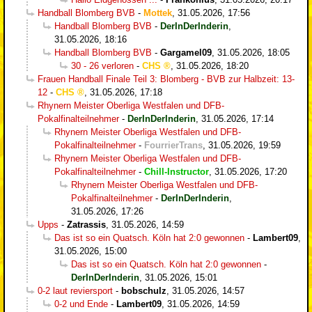
Handball Blomberg BVB
-
Mottek
,
31.05.2026, 17:56
Handball Blomberg BVB
-
DerInDerInderin
,
31.05.2026, 18:16
Handball Blomberg BVB
-
Gargamel09
,
31.05.2026, 18:05
30 - 26 verloren
-
CHS
,
31.05.2026, 18:20
Frauen Handball Finale Teil 3: Blomberg - BVB zur Halbzeit: 13-
12
-
CHS
,
31.05.2026, 17:18
Rhynern Meister Oberliga Westfalen und DFB-
Pokalfinalteilnehmer
-
DerInDerInderin
,
31.05.2026, 17:14
Rhynern Meister Oberliga Westfalen und DFB-
Pokalfinalteilnehmer
-
FourrierTrans
,
31.05.2026, 19:59
Rhynern Meister Oberliga Westfalen und DFB-
Pokalfinalteilnehmer
-
Chill-Instructor
,
31.05.2026, 17:20
Rhynern Meister Oberliga Westfalen und DFB-
Pokalfinalteilnehmer
-
DerInDerInderin
,
31.05.2026, 17:26
Upps
-
Zatrassis
,
31.05.2026, 14:59
Das ist so ein Quatsch. Köln hat 2:0 gewonnen
-
Lambert09
,
31.05.2026, 15:00
Das ist so ein Quatsch. Köln hat 2:0 gewonnen
-
DerInDerInderin
,
31.05.2026, 15:01
0-2 laut reviersport
-
bobschulz
,
31.05.2026, 14:57
0-2 und Ende
-
Lambert09
,
31.05.2026, 14:59