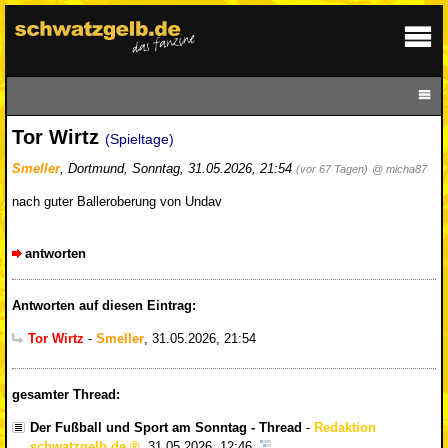
Tor Wirtz
(Spieltage)
Smeller
,
Dortmund
,
Sonntag, 31.05.2026, 21:54
(vor 67 Tagen)
@ micha87
nach guter Balleroberung von Undav
antworten
Antworten auf diesen Eintrag:
Tor Wirtz
-
Smeller
,
31.05.2026, 21:54
gesamter Thread:
Der Fußball und Sport am Sonntag - Thread
-
Redaktion
schwatzgelb.de
,
31.05.2026, 12:46