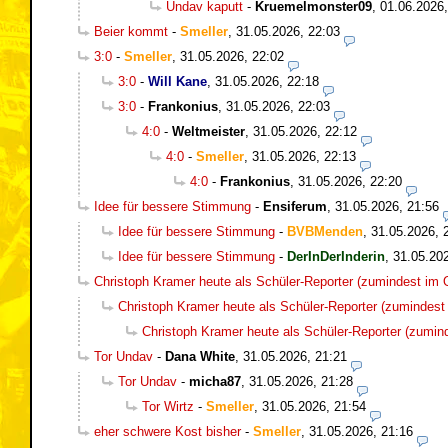
Undav kaputt
-
Kruemelmonster09
,
01.06.2026,
Beier kommt
-
Smeller
,
31.05.2026, 22:03
3:0
-
Smeller
,
31.05.2026, 22:02
3:0
-
Will Kane
,
31.05.2026, 22:18
3:0
-
Frankonius
,
31.05.2026, 22:03
4:0
-
Weltmeister
,
31.05.2026, 22:12
4:0
-
Smeller
,
31.05.2026, 22:13
4:0
-
Frankonius
,
31.05.2026, 22:20
Idee für bessere Stimmung
-
Ensiferum
,
31.05.2026, 21:56
Idee für bessere Stimmung
-
BVBMenden
,
31.05.2026, 
Idee für bessere Stimmung
-
DerInDerInderin
,
31.05.20
Christoph Kramer heute als Schüler-Reporter (zumindest im O
Christoph Kramer heute als Schüler-Reporter (zumindest 
Christoph Kramer heute als Schüler-Reporter (zumind
Tor Undav
-
Dana White
,
31.05.2026, 21:21
Tor Undav
-
micha87
,
31.05.2026, 21:28
Tor Wirtz
-
Smeller
,
31.05.2026, 21:54
eher schwere Kost bisher
-
Smeller
,
31.05.2026, 21:16