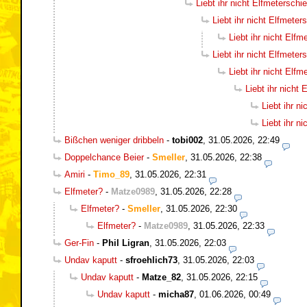
Liebt ihr nicht Elfmetersch
Liebt ihr nicht Elfmete
Liebt ihr nicht Elf
Liebt ihr nicht Elfmete
Liebt ihr nicht Elf
Liebt ihr nicht
Liebt ihr n
Liebt ihr n
Bißchen weniger dribbeln
-
tobi002
,
31.05.2026, 22:49
Doppelchance Beier
-
Smeller
,
31.05.2026, 22:38
Amiri
-
Timo_89
,
31.05.2026, 22:31
Elfmeter?
-
Matze0989
,
31.05.2026, 22:28
Elfmeter?
-
Smeller
,
31.05.2026, 22:30
Elfmeter?
-
Matze0989
,
31.05.2026, 22:33
Ger-Fin
-
Phil Ligran
,
31.05.2026, 22:03
Undav kaputt
-
sfroehlich73
,
31.05.2026, 22:03
Undav kaputt
-
Matze_82
,
31.05.2026, 22:15
Undav kaputt
-
micha87
,
01.06.2026, 00:49