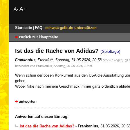
A+
A-
Startseite
FAQ
schwatzgelb.de unterstützen
|
|
zurück zur Hauptseite
Ist das die Rache von Adidas?
(Spieltage)
Frankonius
,
Frankfurt
,
Sonntag, 31.05.2026, 20:58
(vor 67 Tagen)
@ P
bearbeitet von Frankonius, Sonntag, 31.05.2026, 21:01
Wenn schon der bösen Konkurrent aus den USA die Ausstattung über
geben.
Wobei Nike nach meinem Geschmack immer ganz ordentlich abliefer
antworten
Antworten auf diesen Eintrag:
Ist das die Rache von Adidas?
-
Frankonius
,
31.05.2026, 20:5