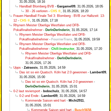
31.05.2026, 18:16
Handball Blomberg BVB
-
Gargamel09
,
31.05.2026, 18:05
30 - 26 verloren
-
CHS
,
31.05.2026, 18:20
Frauen Handball Finale Teil 3: Blomberg - BVB zur Halbzeit: 13-
12
-
CHS
,
31.05.2026, 17:18
Rhynern Meister Oberliga Westfalen und DFB-
Pokalfinalteilnehmer
-
DerInDerInderin
,
31.05.2026, 17:14
Rhynern Meister Oberliga Westfalen und DFB-
Pokalfinalteilnehmer
-
FourrierTrans
,
31.05.2026, 19:59
Rhynern Meister Oberliga Westfalen und DFB-
Pokalfinalteilnehmer
-
Chill-Instructor
,
31.05.2026, 17:20
Rhynern Meister Oberliga Westfalen und DFB-
Pokalfinalteilnehmer
-
DerInDerInderin
,
31.05.2026, 17:26
Upps
-
Zatrassis
,
31.05.2026, 14:59
Das ist so ein Quatsch. Köln hat 2:0 gewonnen
-
Lambert09
,
31.05.2026, 15:00
Das ist so ein Quatsch. Köln hat 2:0 gewonnen
-
DerInDerInderin
,
31.05.2026, 15:01
0-2 laut reviersport
-
bobschulz
,
31.05.2026, 14:57
0-2 und Ende
-
Lambert09
,
31.05.2026, 14:59
Kommende Saison wird hart
-
Michi2911
,
31.05.2026, 15:01
Kommende Saison wird hart
-
Busch5658
,