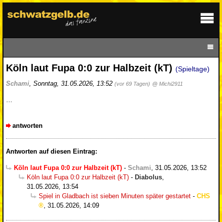
Köln laut Fupa 0:0 zur Halbzeit (kT)
(Spieltage)
Schami
,
Sonntag, 31.05.2026, 13:52
(vor 69 Tagen)
@ Michi2911
…
antworten
Antworten auf diesen Eintrag:
Köln laut Fupa 0:0 zur Halbzeit (kT)
-
Schami
,
31.05.2026, 13:52
Köln laut Fupa 0:0 zur Halbzeit (kT)
-
Diabolus
,
31.05.2026, 13:54
Spiel in Gladbach ist sieben Minuten später gestartet
-
CHS
,
31.05.2026, 14:09