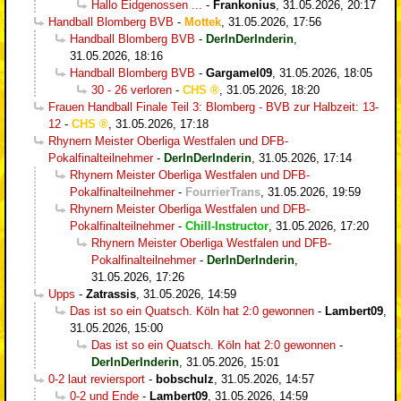
Hallo Eidgenossen ...
-
Frankonius
,
31.05.2026, 20:17
Handball Blomberg BVB
-
Mottek
,
31.05.2026, 17:56
Handball Blomberg BVB
-
DerInDerInderin
,
31.05.2026, 18:16
Handball Blomberg BVB
-
Gargamel09
,
31.05.2026, 18:05
30 - 26 verloren
-
CHS
,
31.05.2026, 18:20
Frauen Handball Finale Teil 3: Blomberg - BVB zur Halbzeit: 13-
12
-
CHS
,
31.05.2026, 17:18
Rhynern Meister Oberliga Westfalen und DFB-
Pokalfinalteilnehmer
-
DerInDerInderin
,
31.05.2026, 17:14
Rhynern Meister Oberliga Westfalen und DFB-
Pokalfinalteilnehmer
-
FourrierTrans
,
31.05.2026, 19:59
Rhynern Meister Oberliga Westfalen und DFB-
Pokalfinalteilnehmer
-
Chill-Instructor
,
31.05.2026, 17:20
Rhynern Meister Oberliga Westfalen und DFB-
Pokalfinalteilnehmer
-
DerInDerInderin
,
31.05.2026, 17:26
Upps
-
Zatrassis
,
31.05.2026, 14:59
Das ist so ein Quatsch. Köln hat 2:0 gewonnen
-
Lambert09
,
31.05.2026, 15:00
Das ist so ein Quatsch. Köln hat 2:0 gewonnen
-
DerInDerInderin
,
31.05.2026, 15:01
0-2 laut reviersport
-
bobschulz
,
31.05.2026, 14:57
0-2 und Ende
-
Lambert09
,
31.05.2026, 14:59