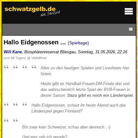
Hallo Eidgenossen ...
(Spieltage)
Will Kane
,
Biosphärenreservat Bliesgau
,
Sonntag, 31.05.2026, 22:16
(vor 68 Tagen)
@ Vielhilftviel
Alles zu den heutigen Spielen und Liveshows hier
hinein.
Heute gibt es Handball-Frauen-DM-Finale drei und
das wahrscheinlich letzte Spiel der BVB-Frauen in
dieser Saison.
Dazu gibt es noch ein Länderspiel.
Hallo Eidgenossen, schaut ihr heute Abend auch das
Länderspiel gegen Finnland?
Bin zwar kein Schweizer, schau aber dennoch. ;-)
Und was seh ich gerade?