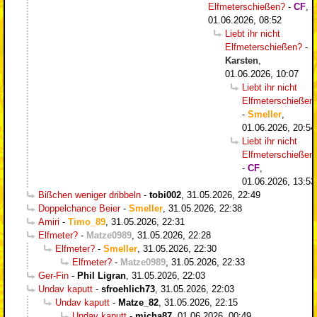
Elfmeterschießen?
-
CF
,
01.06.2026, 08:52
Liebt ihr nicht
Elfmeterschießen?
-
Karsten
,
01.06.2026, 10:07
Liebt ihr nicht
Elfmeterschießen
-
Smeller
,
01.06.2026, 20:54
Liebt ihr nicht
Elfmeterschießen
-
CF
,
01.06.2026, 13:53
Bißchen weniger dribbeln
-
tobi002
,
31.05.2026, 22:49
Doppelchance Beier
-
Smeller
,
31.05.2026, 22:38
Amiri
-
Timo_89
,
31.05.2026, 22:31
Elfmeter?
-
Matze0989
,
31.05.2026, 22:28
Elfmeter?
-
Smeller
,
31.05.2026, 22:30
Elfmeter?
-
Matze0989
,
31.05.2026, 22:33
Ger-Fin
-
Phil Ligran
,
31.05.2026, 22:03
Undav kaputt
-
sfroehlich73
,
31.05.2026, 22:03
Undav kaputt
-
Matze_82
,
31.05.2026, 22:15
Undav kaputt
-
micha87
,
01.06.2026, 00:49