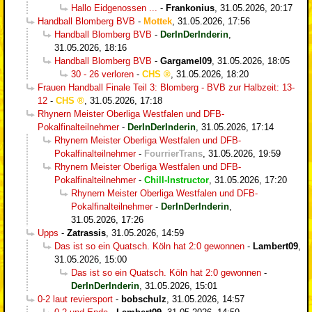
Hallo Eidgenossen ...
-
Frankonius
,
31.05.2026, 20:17
Handball Blomberg BVB
-
Mottek
,
31.05.2026, 17:56
Handball Blomberg BVB
-
DerInDerInderin
,
31.05.2026, 18:16
Handball Blomberg BVB
-
Gargamel09
,
31.05.2026, 18:05
30 - 26 verloren
-
CHS
,
31.05.2026, 18:20
Frauen Handball Finale Teil 3: Blomberg - BVB zur Halbzeit: 13-
12
-
CHS
,
31.05.2026, 17:18
Rhynern Meister Oberliga Westfalen und DFB-
Pokalfinalteilnehmer
-
DerInDerInderin
,
31.05.2026, 17:14
Rhynern Meister Oberliga Westfalen und DFB-
Pokalfinalteilnehmer
-
FourrierTrans
,
31.05.2026, 19:59
Rhynern Meister Oberliga Westfalen und DFB-
Pokalfinalteilnehmer
-
Chill-Instructor
,
31.05.2026, 17:20
Rhynern Meister Oberliga Westfalen und DFB-
Pokalfinalteilnehmer
-
DerInDerInderin
,
31.05.2026, 17:26
Upps
-
Zatrassis
,
31.05.2026, 14:59
Das ist so ein Quatsch. Köln hat 2:0 gewonnen
-
Lambert09
,
31.05.2026, 15:00
Das ist so ein Quatsch. Köln hat 2:0 gewonnen
-
DerInDerInderin
,
31.05.2026, 15:01
0-2 laut reviersport
-
bobschulz
,
31.05.2026, 14:57