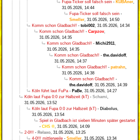
Fupa-Ticker soll falsch sein
-
KUBAner
,
31.05.2026, 14:44
Fupa-Ticker soll falsch sein
-
Smeller
,
31.05.2026, 14:50
Komm schon Gladbach!!
-
tobi002
,
31.05.2026, 14:34
Komm schon Gladbach!!
-
Carpzov
,
31.05.2026, 14:35
Komm schon Gladbach!!
-
Michi2911
,
31.05.2026, 14:35
Komm schon Gladbach!!
-
the.davidoff
,
31.05.2026, 14:37
Komm schon Gladbach!!
-
patrahn
,
31.05.2026, 14:38
Komm schon Gladbach!!
-
the.davidoff
,
31.05.2026, 14:39
Köln führt laut FuPa
-
PaBe
,
31.05.2026, 14:27
Köln laut Fupa 0:0 zur Halbzeit (kT)
-
Schami
,
31.05.2026, 13:52
Köln laut Fupa 0:0 zur Halbzeit (kT)
-
Diabolus
,
31.05.2026, 13:54
Spiel in Gladbach ist sieben Minuten später gestartet
-
CHS
,
31.05.2026, 14:09
2-0!!!
-
Relaxo
,
31.05.2026, 13:25
4-0!!! mittlerweile
-
Smeller
,
31.05.2026, 13:34