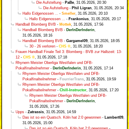
Die Aufstellung
-
PaBe
,
31.05.2026, 20:30
Die Aufstellung
-
Phil Ligran
,
31.05.2026, 20:34
Hallo Eidgenossen ...
-
Smeller
,
31.05.2026, 20:10
Hallo Eidgenossen ...
-
Frankonius
,
31.05.2026, 20:17
Handball Blomberg BVB
-
Mottek
,
31.05.2026, 17:56
Handball Blomberg BVB
-
DerInDerInderin
,
31.05.2026, 18:16
Handball Blomberg BVB
-
Gargamel09
,
31.05.2026, 18:05
30 - 26 verloren
-
CHS
,
31.05.2026, 18:20
Frauen Handball Finale Teil 3: Blomberg - BVB zur Halbzeit: 13-
12
-
CHS
,
31.05.2026, 17:18
Rhynern Meister Oberliga Westfalen und DFB-
Pokalfinalteilnehmer
-
DerInDerInderin
,
31.05.2026, 17:14
Rhynern Meister Oberliga Westfalen und DFB-
Pokalfinalteilnehmer
-
FourrierTrans
,
31.05.2026, 19:59
Rhynern Meister Oberliga Westfalen und DFB-
Pokalfinalteilnehmer
-
Chill-Instructor
,
31.05.2026, 17:20
Rhynern Meister Oberliga Westfalen und DFB-
Pokalfinalteilnehmer
-
DerInDerInderin
,
31.05.2026, 17:26
Upps
-
Zatrassis
,
31.05.2026, 14:59
Das ist so ein Quatsch. Köln hat 2:0 gewonnen
-
Lambert09
,
31.05.2026, 15:00
Das ist so ein Quatsch. Köln hat 2:0 gewonnen
-