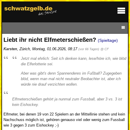
Liebt ihr nicht Elfmeterschießen?
(Spieltage)
Karsten
,
Zürich
,
Montag, 01.06.2026, 08:17
(vor 66 Tagen)
@ CF
Jetzt mal ehrlich: Seit ich denken kann, lese/höre ich, wie blöd
die Elferlotterie sei.
Aber was gibt's denn Spannenderes im Fußball? Zugegeben
blöd, wenn man mal nicht neutraler Beobachter ist, aber ich
würde nie drauf verzichten wollen.
Elfmeterschießen gehört ja nunmal zum Fussball, aber 3 vs. 3 ist
kein Eishockey.
Elfmeter, bei denen 19 von 22 Spielern an der Mittellinie stehen und kein
Nachschuss möglich ist, gehören genauso viel oder wenig zum Fussball
wie 3 gegen 3 zum Eishockey ;-)