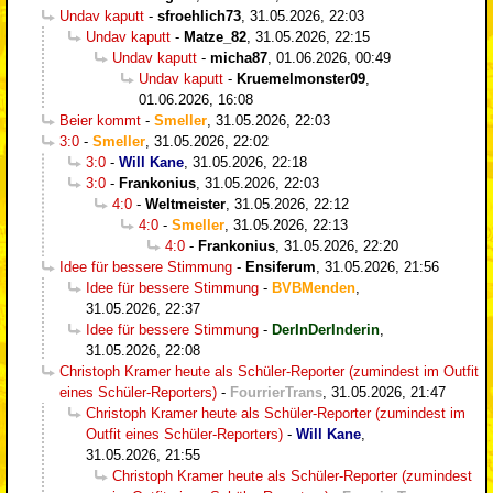
Undav kaputt
-
sfroehlich73
,
31.05.2026, 22:03
Undav kaputt
-
Matze_82
,
31.05.2026, 22:15
Undav kaputt
-
micha87
,
01.06.2026, 00:49
Undav kaputt
-
Kruemelmonster09
,
01.06.2026, 16:08
Beier kommt
-
Smeller
,
31.05.2026, 22:03
3:0
-
Smeller
,
31.05.2026, 22:02
3:0
-
Will Kane
,
31.05.2026, 22:18
3:0
-
Frankonius
,
31.05.2026, 22:03
4:0
-
Weltmeister
,
31.05.2026, 22:12
4:0
-
Smeller
,
31.05.2026, 22:13
4:0
-
Frankonius
,
31.05.2026, 22:20
Idee für bessere Stimmung
-
Ensiferum
,
31.05.2026, 21:56
Idee für bessere Stimmung
-
BVBMenden
,
31.05.2026, 22:37
Idee für bessere Stimmung
-
DerInDerInderin
,
31.05.2026, 22:08
Christoph Kramer heute als Schüler-Reporter (zumindest im Outfit
eines Schüler-Reporters)
-
FourrierTrans
,
31.05.2026, 21:47
Christoph Kramer heute als Schüler-Reporter (zumindest im
Outfit eines Schüler-Reporters)
-
Will Kane
,
31.05.2026, 21:55
Christoph Kramer heute als Schüler-Reporter (zumindest