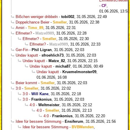
Elfmeterschießen
-
CF
,
01.06.2026, 13:53
Bißchen weniger dribbeln
-
tobi002
,
31.05.2026, 22:49
Doppelchance Beier
-
Smeller
,
31.05.2026, 22:38
Amiri
-
Timo_89
,
31.05.2026, 22:31
Elfmeter?
-
Matze0989
,
31.05.2026, 22:28
Elfmeter?
-
Smeller
,
31.05.2026, 22:30
Elfmeter?
-
Matze0989
,
31.05.2026, 22:33
Ger-Fin
-
Phil Ligran
,
31.05.2026, 22:03
Undav kaputt
-
sfroehlich73
,
31.05.2026, 22:03
Undav kaputt
-
Matze_82
,
31.05.2026, 22:15
Undav kaputt
-
micha87
,
01.06.2026, 00:49
Undav kaputt
-
Kruemelmonster09
,
01.06.2026, 16:08
Beier kommt
-
Smeller
,
31.05.2026, 22:03
3:0
-
Smeller
,
31.05.2026, 22:02
3:0
-
Will Kane
,
31.05.2026, 22:18
3:0
-
Frankonius
,
31.05.2026, 22:03
4:0
-
Weltmeister
,
31.05.2026, 22:12
4:0
-
Smeller
,
31.05.2026, 22:13
4:0
-
Frankonius
,
31.05.2026, 22:20
Idee für bessere Stimmung
-
Ensiferum
,
31.05.2026, 21:56
Idee für bessere Stimmung
-
BVBMenden
,