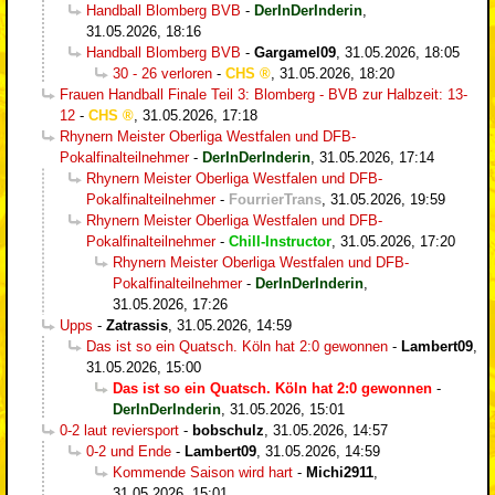
Handball Blomberg BVB
-
DerInDerInderin
,
31.05.2026, 18:16
Handball Blomberg BVB
-
Gargamel09
,
31.05.2026, 18:05
30 - 26 verloren
-
CHS
,
31.05.2026, 18:20
Frauen Handball Finale Teil 3: Blomberg - BVB zur Halbzeit: 13-
12
-
CHS
,
31.05.2026, 17:18
Rhynern Meister Oberliga Westfalen und DFB-
Pokalfinalteilnehmer
-
DerInDerInderin
,
31.05.2026, 17:14
Rhynern Meister Oberliga Westfalen und DFB-
Pokalfinalteilnehmer
-
FourrierTrans
,
31.05.2026, 19:59
Rhynern Meister Oberliga Westfalen und DFB-
Pokalfinalteilnehmer
-
Chill-Instructor
,
31.05.2026, 17:20
Rhynern Meister Oberliga Westfalen und DFB-
Pokalfinalteilnehmer
-
DerInDerInderin
,
31.05.2026, 17:26
Upps
-
Zatrassis
,
31.05.2026, 14:59
Das ist so ein Quatsch. Köln hat 2:0 gewonnen
-
Lambert09
,
31.05.2026, 15:00
Das ist so ein Quatsch. Köln hat 2:0 gewonnen
-
DerInDerInderin
,
31.05.2026, 15:01
0-2 laut reviersport
-
bobschulz
,
31.05.2026, 14:57
0-2 und Ende
-
Lambert09
,
31.05.2026, 14:59
Kommende Saison wird hart
-
Michi2911
,
31.05.2026, 15:01