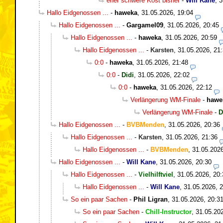
eher schwere Kost bisher
-
Will Kane
,
3
Hallo Eidgenossen ...
-
haweka
,
31.05.2026, 19:04
Hallo Eidgenossen ...
-
Gargamel09
,
31.05.2026, 20:45
Hallo Eidgenossen ...
-
haweka
,
31.05.2026, 20:59
Hallo Eidgenossen ...
-
Karsten
,
31.05.2026, 21
0:0
-
haweka
,
31.05.2026, 21:48
0:0
-
Didi
,
31.05.2026, 22:02
0:0
-
haweka
,
31.05.2026, 22:12
Verlängerung WM-Finale
-
hawe
Verlängerung WM-Finale
-
D
Hallo Eidgenossen ...
-
BVBMenden
,
31.05.2026, 20:36
Hallo Eidgenossen ...
-
Karsten
,
31.05.2026, 21:36
Hallo Eidgenossen ...
-
BVBMenden
,
31.05.2026
Hallo Eidgenossen ...
-
Will Kane
,
31.05.2026, 20:30
Hallo Eidgenossen ...
-
Vielhilftviel
,
31.05.2026, 20:
Hallo Eidgenossen ...
-
Will Kane
,
31.05.2026, 
So ein paar Sachen
-
Phil Ligran
,
31.05.2026, 20:3
So ein paar Sachen
-
Chill-Instructor
,
31.05.20