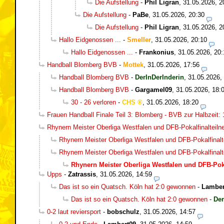
Die Aufstellung
-
Phil Ligran
,
31.05.2026, 2
Die Aufstellung
-
PaBe
,
31.05.2026, 20:30
Die Aufstellung
-
Phil Ligran
,
31.05.2026, 2
Hallo Eidgenossen ...
-
Smeller
,
31.05.2026, 20:10
Hallo Eidgenossen ...
-
Frankonius
,
31.05.2026, 20:
Handball Blomberg BVB
-
Mottek
,
31.05.2026, 17:56
Handball Blomberg BVB
-
DerInDerInderin
,
31.05.2026,
Handball Blomberg BVB
-
Gargamel09
,
31.05.2026, 18:
30 - 26 verloren
-
CHS
,
31.05.2026, 18:20
Frauen Handball Finale Teil 3: Blomberg - BVB zur Halbzeit: 
Rhynern Meister Oberliga Westfalen und DFB-Pokalfinalteil
Rhynern Meister Oberliga Westfalen und DFB-Pokalfinalt
Rhynern Meister Oberliga Westfalen und DFB-Pokalfinalt
Rhynern Meister Oberliga Westfalen und DFB-Pok
Upps
-
Zatrassis
,
31.05.2026, 14:59
Das ist so ein Quatsch. Köln hat 2:0 gewonnen
-
Lamber
Das ist so ein Quatsch. Köln hat 2:0 gewonnen
-
Der
0-2 laut reviersport
-
bobschulz
,
31.05.2026, 14:57