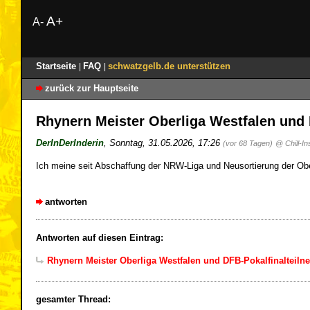
A+
A-
Startseite
FAQ
schwatzgelb.de unterstützen
|
|
zurück zur Hauptseite
Rhynern Meister Oberliga Westfalen und
DerInDerInderin
,
Sonntag, 31.05.2026, 17:26
(vor 68 Tagen)
@ Chill-In
Ich meine seit Abschaffung der NRW-Liga und Neusortierung der Obe
antworten
Antworten auf diesen Eintrag:
Rhynern Meister Oberliga Westfalen und DFB-Pokalfinalteiln
gesamter Thread: