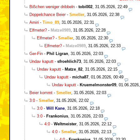
Bißchen weniger dribbeln
-
tobi002
,
31.05.2026, 22:49
Doppelchance Beier
-
Smeller
,
31.05.2026, 22:38
Amiri
-
Timo_89
,
31.05.2026, 22:31
Elfmeter?
-
Matze0989
,
31.05.2026, 22:28
Elfmeter?
-
Smeller
,
31.05.2026, 22:30
Elfmeter?
-
Matze0989
,
31.05.2026, 22:33
Ger-Fin
-
Phil Ligran
,
31.05.2026, 22:03
Undav kaputt
-
sfroehlich73
,
31.05.2026, 22:03
Undav kaputt
-
Matze_82
,
31.05.2026, 22:15
Undav kaputt
-
micha87
,
01.06.2026, 00:49
Undav kaputt
-
Kruemelmonster09
,
01.06.2026,
Beier kommt
-
Smeller
,
31.05.2026, 22:03
3:0
-
Smeller
,
31.05.2026, 22:02
3:0
-
Will Kane
,
31.05.2026, 22:18
3:0
-
Frankonius
,
31.05.2026, 22:03
4:0
-
Weltmeister
,
31.05.2026, 22:12
4:0
-
Smeller
,
31.05.2026, 22:13
4:0
-
Frankonius
,
31.05.2026, 22:20