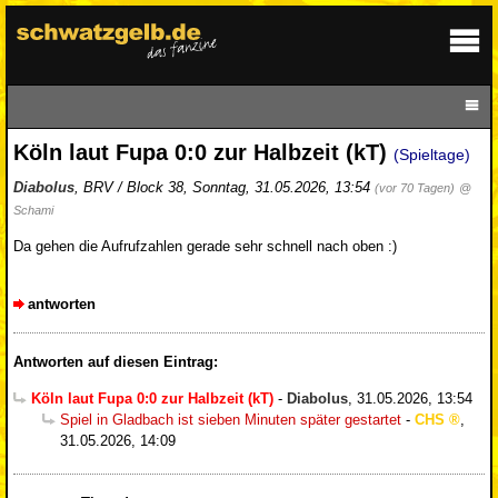
Köln laut Fupa 0:0 zur Halbzeit (kT)
(Spieltage)
Diabolus
,
BRV / Block 38
,
Sonntag, 31.05.2026, 13:54
(vor 70 Tagen)
@
Schami
Da gehen die Aufrufzahlen gerade sehr schnell nach oben :)
antworten
Antworten auf diesen Eintrag:
Köln laut Fupa 0:0 zur Halbzeit (kT)
-
Diabolus
,
31.05.2026, 13:54
Spiel in Gladbach ist sieben Minuten später gestartet
-
CHS
,
31.05.2026, 14:09