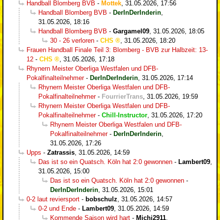
Handball Blomberg BVB
-
Mottek
,
31.05.2026, 17:56
Handball Blomberg BVB
-
DerInDerInderin
,
31.05.2026, 18:16
Handball Blomberg BVB
-
Gargamel09
,
31.05.2026, 18:05
30 - 26 verloren
-
CHS
,
31.05.2026, 18:20
Frauen Handball Finale Teil 3: Blomberg - BVB zur Halbzeit: 13-
12
-
CHS
,
31.05.2026, 17:18
Rhynern Meister Oberliga Westfalen und DFB-
Pokalfinalteilnehmer
-
DerInDerInderin
,
31.05.2026, 17:14
Rhynern Meister Oberliga Westfalen und DFB-
Pokalfinalteilnehmer
-
FourrierTrans
,
31.05.2026, 19:59
Rhynern Meister Oberliga Westfalen und DFB-
Pokalfinalteilnehmer
-
Chill-Instructor
,
31.05.2026, 17:20
Rhynern Meister Oberliga Westfalen und DFB-
Pokalfinalteilnehmer
-
DerInDerInderin
,
31.05.2026, 17:26
Upps
-
Zatrassis
,
31.05.2026, 14:59
Das ist so ein Quatsch. Köln hat 2:0 gewonnen
-
Lambert09
,
31.05.2026, 15:00
Das ist so ein Quatsch. Köln hat 2:0 gewonnen
-
DerInDerInderin
,
31.05.2026, 15:01
0-2 laut reviersport
-
bobschulz
,
31.05.2026, 14:57
0-2 und Ende
-
Lambert09
,
31.05.2026, 14:59
Kommende Saison wird hart
-
Michi2911
,