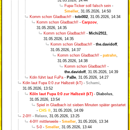
31.05.2026, 14:44
Fupa-Ticker soll falsch sein
-
Smeller
,
31.05.2026, 14:50
Komm schon Gladbach!!
-
tobi002
,
31.05.2026, 14:34
Komm schon Gladbach!!
-
Carpzov
,
31.05.2026, 14:35
Komm schon Gladbach!!
-
Michi2911
,
31.05.2026, 14:35
Komm schon Gladbach!!
-
the.davidoff
,
31.05.2026, 14:37
Komm schon Gladbach!!
-
patrahn
,
31.05.2026, 14:38
Komm schon Gladbach!!
-
the.davidoff
,
31.05.2026, 14:39
Köln führt laut FuPa
-
PaBe
,
31.05.2026, 14:27
Köln laut Fupa 0:0 zur Halbzeit (kT)
-
Schami
,
31.05.2026, 13:52
Köln laut Fupa 0:0 zur Halbzeit (kT)
-
Diabolus
,
31.05.2026, 13:54
Spiel in Gladbach ist sieben Minuten später gestartet
-
CHS
,
31.05.2026, 14:09
2-0!!!
-
Relaxo
,
31.05.2026, 13:25
4-0!!! mittlerweile
-
Smeller
,
31.05.2026, 13:34
5-0
-
Smeller
,
31.05.2026, 13:44