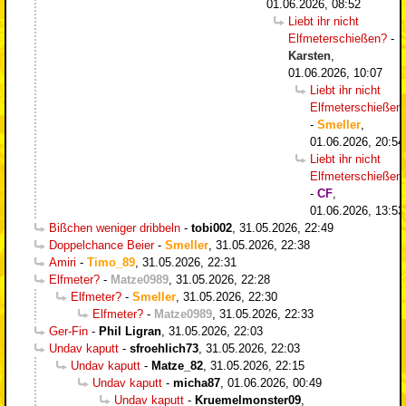
01.06.2026, 08:52
Liebt ihr nicht
Elfmeterschießen?
-
Karsten
,
01.06.2026, 10:07
Liebt ihr nicht
Elfmeterschießen
-
Smeller
,
01.06.2026, 20:54
Liebt ihr nicht
Elfmeterschießen
-
CF
,
01.06.2026, 13:53
Bißchen weniger dribbeln
-
tobi002
,
31.05.2026, 22:49
Doppelchance Beier
-
Smeller
,
31.05.2026, 22:38
Amiri
-
Timo_89
,
31.05.2026, 22:31
Elfmeter?
-
Matze0989
,
31.05.2026, 22:28
Elfmeter?
-
Smeller
,
31.05.2026, 22:30
Elfmeter?
-
Matze0989
,
31.05.2026, 22:33
Ger-Fin
-
Phil Ligran
,
31.05.2026, 22:03
Undav kaputt
-
sfroehlich73
,
31.05.2026, 22:03
Undav kaputt
-
Matze_82
,
31.05.2026, 22:15
Undav kaputt
-
micha87
,
01.06.2026, 00:49
Undav kaputt
-
Kruemelmonster09
,