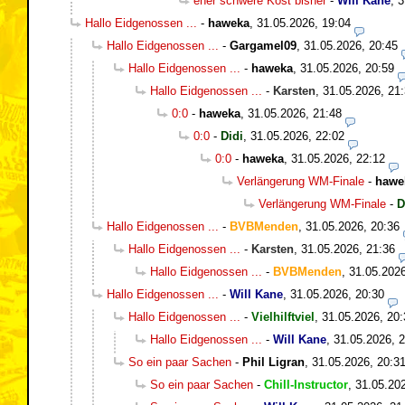
eher schwere Kost bisher
-
Will Kane
,
3
Hallo Eidgenossen ...
-
haweka
,
31.05.2026, 19:04
Hallo Eidgenossen ...
-
Gargamel09
,
31.05.2026, 20:45
Hallo Eidgenossen ...
-
haweka
,
31.05.2026, 20:59
Hallo Eidgenossen ...
-
Karsten
,
31.05.2026, 21
0:0
-
haweka
,
31.05.2026, 21:48
0:0
-
Didi
,
31.05.2026, 22:02
0:0
-
haweka
,
31.05.2026, 22:12
Verlängerung WM-Finale
-
hawe
Verlängerung WM-Finale
-
D
Hallo Eidgenossen ...
-
BVBMenden
,
31.05.2026, 20:36
Hallo Eidgenossen ...
-
Karsten
,
31.05.2026, 21:36
Hallo Eidgenossen ...
-
BVBMenden
,
31.05.2026
Hallo Eidgenossen ...
-
Will Kane
,
31.05.2026, 20:30
Hallo Eidgenossen ...
-
Vielhilftviel
,
31.05.2026, 20:
Hallo Eidgenossen ...
-
Will Kane
,
31.05.2026, 
So ein paar Sachen
-
Phil Ligran
,
31.05.2026, 20:3
So ein paar Sachen
-
Chill-Instructor
,
31.05.20