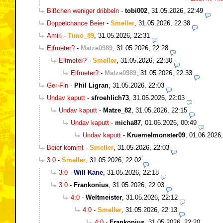
Bißchen weniger dribbeln
-
tobi002
,
31.05.2026, 22:49
Doppelchance Beier
-
Smeller
,
31.05.2026, 22:38
Amiri
-
Timo_89
,
31.05.2026, 22:31
Elfmeter?
-
Matze0989
,
31.05.2026, 22:28
Elfmeter?
-
Smeller
,
31.05.2026, 22:30
Elfmeter?
-
Matze0989
,
31.05.2026, 22:33
Ger-Fin
-
Phil Ligran
,
31.05.2026, 22:03
Undav kaputt
-
sfroehlich73
,
31.05.2026, 22:03
Undav kaputt
-
Matze_82
,
31.05.2026, 22:15
Undav kaputt
-
micha87
,
01.06.2026, 00:49
Undav kaputt
-
Kruemelmonster09
,
01.06.2026,
Beier kommt
-
Smeller
,
31.05.2026, 22:03
3:0
-
Smeller
,
31.05.2026, 22:02
3:0
-
Will Kane
,
31.05.2026, 22:18
3:0
-
Frankonius
,
31.05.2026, 22:03
4:0
-
Weltmeister
,
31.05.2026, 22:12
4:0
-
Smeller
,
31.05.2026, 22:13
4:0
-
Frankonius
,
31.05.2026, 22:20