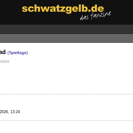
ead
(Spieltage)
hi2911
2026, 13:24