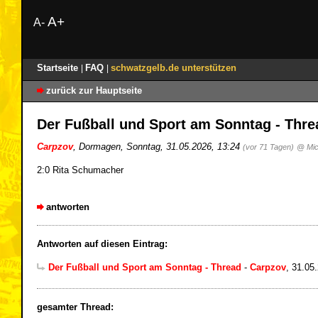
A+
A-
Startseite
FAQ
schwatzgelb.de unterstützen
|
|
zurück zur Hauptseite
Der Fußball und Sport am Sonntag - Thr
Carpzov
,
Dormagen
,
Sonntag, 31.05.2026, 13:24
(vor 71 Tagen)
@ Mic
2:0 Rita Schumacher
antworten
Antworten auf diesen Eintrag:
Der Fußball und Sport am Sonntag - Thread
-
Carpzov
,
31.05.
gesamter Thread: