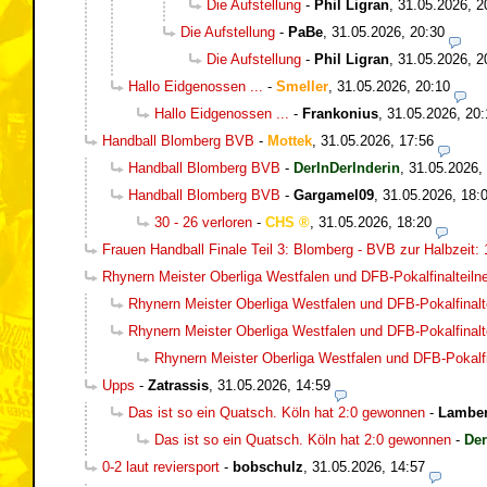
Die Aufstellung
-
Phil Ligran
,
31.05.2026, 2
Die Aufstellung
-
PaBe
,
31.05.2026, 20:30
Die Aufstellung
-
Phil Ligran
,
31.05.2026, 2
Hallo Eidgenossen ...
-
Smeller
,
31.05.2026, 20:10
Hallo Eidgenossen ...
-
Frankonius
,
31.05.2026, 20:
Handball Blomberg BVB
-
Mottek
,
31.05.2026, 17:56
Handball Blomberg BVB
-
DerInDerInderin
,
31.05.2026,
Handball Blomberg BVB
-
Gargamel09
,
31.05.2026, 18:
30 - 26 verloren
-
CHS
,
31.05.2026, 18:20
Frauen Handball Finale Teil 3: Blomberg - BVB zur Halbzeit: 
Rhynern Meister Oberliga Westfalen und DFB-Pokalfinalteil
Rhynern Meister Oberliga Westfalen und DFB-Pokalfinalt
Rhynern Meister Oberliga Westfalen und DFB-Pokalfinalt
Rhynern Meister Oberliga Westfalen und DFB-Pokalfi
Upps
-
Zatrassis
,
31.05.2026, 14:59
Das ist so ein Quatsch. Köln hat 2:0 gewonnen
-
Lamber
Das ist so ein Quatsch. Köln hat 2:0 gewonnen
-
Der
0-2 laut reviersport
-
bobschulz
,
31.05.2026, 14:57