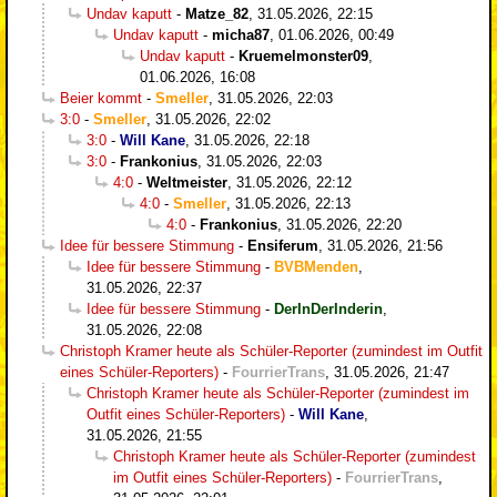
Undav kaputt
-
Matze_82
,
31.05.2026, 22:15
Undav kaputt
-
micha87
,
01.06.2026, 00:49
Undav kaputt
-
Kruemelmonster09
,
01.06.2026, 16:08
Beier kommt
-
Smeller
,
31.05.2026, 22:03
3:0
-
Smeller
,
31.05.2026, 22:02
3:0
-
Will Kane
,
31.05.2026, 22:18
3:0
-
Frankonius
,
31.05.2026, 22:03
4:0
-
Weltmeister
,
31.05.2026, 22:12
4:0
-
Smeller
,
31.05.2026, 22:13
4:0
-
Frankonius
,
31.05.2026, 22:20
Idee für bessere Stimmung
-
Ensiferum
,
31.05.2026, 21:56
Idee für bessere Stimmung
-
BVBMenden
,
31.05.2026, 22:37
Idee für bessere Stimmung
-
DerInDerInderin
,
31.05.2026, 22:08
Christoph Kramer heute als Schüler-Reporter (zumindest im Outfit
eines Schüler-Reporters)
-
FourrierTrans
,
31.05.2026, 21:47
Christoph Kramer heute als Schüler-Reporter (zumindest im
Outfit eines Schüler-Reporters)
-
Will Kane
,
31.05.2026, 21:55
Christoph Kramer heute als Schüler-Reporter (zumindest
im Outfit eines Schüler-Reporters)
-
FourrierTrans
,