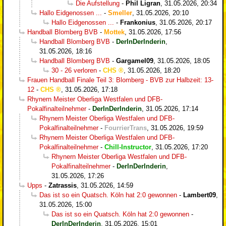
Die Aufstellung
-
Phil Ligran
,
31.05.2026, 20:34
Hallo Eidgenossen ...
-
Smeller
,
31.05.2026, 20:10
Hallo Eidgenossen ...
-
Frankonius
,
31.05.2026, 20:17
Handball Blomberg BVB
-
Mottek
,
31.05.2026, 17:56
Handball Blomberg BVB
-
DerInDerInderin
,
31.05.2026, 18:16
Handball Blomberg BVB
-
Gargamel09
,
31.05.2026, 18:05
30 - 26 verloren
-
CHS
,
31.05.2026, 18:20
Frauen Handball Finale Teil 3: Blomberg - BVB zur Halbzeit: 13-
12
-
CHS
,
31.05.2026, 17:18
Rhynern Meister Oberliga Westfalen und DFB-
Pokalfinalteilnehmer
-
DerInDerInderin
,
31.05.2026, 17:14
Rhynern Meister Oberliga Westfalen und DFB-
Pokalfinalteilnehmer
-
FourrierTrans
,
31.05.2026, 19:59
Rhynern Meister Oberliga Westfalen und DFB-
Pokalfinalteilnehmer
-
Chill-Instructor
,
31.05.2026, 17:20
Rhynern Meister Oberliga Westfalen und DFB-
Pokalfinalteilnehmer
-
DerInDerInderin
,
31.05.2026, 17:26
Upps
-
Zatrassis
,
31.05.2026, 14:59
Das ist so ein Quatsch. Köln hat 2:0 gewonnen
-
Lambert09
,
31.05.2026, 15:00
Das ist so ein Quatsch. Köln hat 2:0 gewonnen
-
DerInDerInderin
,
31.05.2026, 15:01