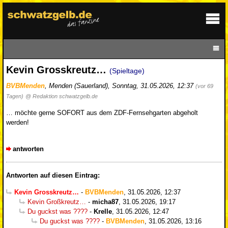
Kevin Grosskreutz…
(Spieltage)
BVBMenden
,
Menden (Sauerland)
,
Sonntag, 31.05.2026, 12:37
(vor 69
Tagen)
@ Redaktion schwatzgelb.de
… möchte gerne SOFORT aus dem ZDF-Fernsehgarten abgeholt
werden!
antworten
Antworten auf diesen Eintrag:
Kevin Grosskreutz…
-
BVBMenden
,
31.05.2026, 12:37
Kevin Großkreutz…
-
micha87
,
31.05.2026, 19:17
Du guckst was ????
-
Krelle
,
31.05.2026, 12:47
Du guckst was ????
-
BVBMenden
,
31.05.2026, 13:16