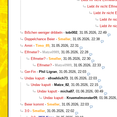
Liebt ihr nicht Elf
Liebt ihr nicht
Liebt ihr n
Liebt ihr n
Bißchen weniger dribbeln
-
tobi002
,
31.05.2026, 22:49
Doppelchance Beier
-
Smeller
,
31.05.2026, 22:38
Amiri
-
Timo_89
,
31.05.2026, 22:31
Elfmeter?
-
Matze0989
,
31.05.2026, 22:28
Elfmeter?
-
Smeller
,
31.05.2026, 22:30
Elfmeter?
-
Matze0989
,
31.05.2026, 22:33
Ger-Fin
-
Phil Ligran
,
31.05.2026, 22:03
Undav kaputt
-
sfroehlich73
,
31.05.2026, 22:03
Undav kaputt
-
Matze_82
,
31.05.2026, 22:15
Undav kaputt
-
micha87
,
01.06.2026, 00:49
Undav kaputt
-
Kruemelmonster09
,
01.06.2026,
Beier kommt
-
Smeller
,
31.05.2026, 22:03
3:0
-
Smeller
,
31.05.2026, 22:02