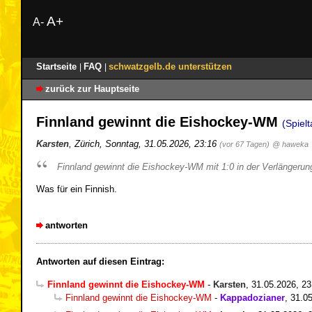
A+
A-
Startseite
FAQ
schwatzgelb.de unterstützen
|
|
zurück zur Hauptseite
Finnland gewinnt die Eishockey-WM
(Spiel
Karsten
,
Zürich
,
Sonntag, 31.05.2026, 23:16
(vor 67 Tagen)
@ haweka
Finnland gewinnt die Eishockey-WM mit 1:0 in der Verlängerung.
Was für ein Finnish.
antworten
Antworten auf diesen Eintrag:
Finnland gewinnt die Eishockey-WM
-
Karsten
,
31.05.2026, 23
Finnland gewinnt die Eishockey-WM
-
Kappadozianer
,
31.05