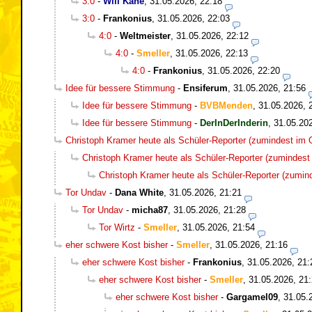
3:0
-
Will Kane
,
31.05.2026, 22:18
3:0
-
Frankonius
,
31.05.2026, 22:03
4:0
-
Weltmeister
,
31.05.2026, 22:12
4:0
-
Smeller
,
31.05.2026, 22:13
4:0
-
Frankonius
,
31.05.2026, 22:20
Idee für bessere Stimmung
-
Ensiferum
,
31.05.2026, 21:56
Idee für bessere Stimmung
-
BVBMenden
,
31.05.2026, 
Idee für bessere Stimmung
-
DerInDerInderin
,
31.05.20
Christoph Kramer heute als Schüler-Reporter (zumindest im O
Christoph Kramer heute als Schüler-Reporter (zumindest 
Christoph Kramer heute als Schüler-Reporter (zumind
Tor Undav
-
Dana White
,
31.05.2026, 21:21
Tor Undav
-
micha87
,
31.05.2026, 21:28
Tor Wirtz
-
Smeller
,
31.05.2026, 21:54
eher schwere Kost bisher
-
Smeller
,
31.05.2026, 21:16
eher schwere Kost bisher
-
Frankonius
,
31.05.2026, 21:
eher schwere Kost bisher
-
Smeller
,
31.05.2026, 21
eher schwere Kost bisher
-
Gargamel09
,
31.05.