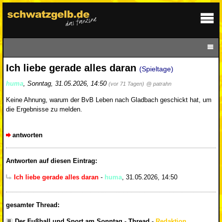
Ich liebe gerade alles daran
(Spieltage)
huma
,
Sonntag, 31.05.2026, 14:50
(vor 71 Tagen)
@ patrahn
Keine Ahnung, warum der BvB Leben nach Gladbach geschickt hat, um
die Ergebnisse zu melden.
antworten
Antworten auf diesen Eintrag:
Ich liebe gerade alles daran
-
huma
,
31.05.2026, 14:50
gesamter Thread:
Der Fußball und Sport am Sonntag - Thread
-
Redaktion