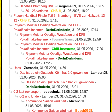
31.05.2026, 18:16
Handball Blomberg BVB
-
Gargamel09
,
31.05.2026, 18:05
30 - 26 verloren
-
CHS
,
31.05.2026, 18:20
Frauen Handball Finale Teil 3: Blomberg - BVB zur Halbzeit: 13-
12
-
CHS
,
31.05.2026, 17:18
Rhynern Meister Oberliga Westfalen und DFB-
Pokalfinalteilnehmer
-
DerInDerInderin
,
31.05.2026, 17:14
Rhynern Meister Oberliga Westfalen und DFB-
Pokalfinalteilnehmer
-
FourrierTrans
,
31.05.2026, 19:59
Rhynern Meister Oberliga Westfalen und DFB-
Pokalfinalteilnehmer
-
Chill-Instructor
,
31.05.2026, 17:20
Rhynern Meister Oberliga Westfalen und DFB-
Pokalfinalteilnehmer
-
DerInDerInderin
,
31.05.2026, 17:26
Upps
-
Zatrassis
,
31.05.2026, 14:59
Das ist so ein Quatsch. Köln hat 2:0 gewonnen
-
Lambert09
,
31.05.2026, 15:00
Das ist so ein Quatsch. Köln hat 2:0 gewonnen
-
DerInDerInderin
,
31.05.2026, 15:01
0-2 laut reviersport
-
bobschulz
,
31.05.2026, 14:57
0-2 und Ende
-
Lambert09
,
31.05.2026, 14:59
Kommende Saison wird hart
-
Michi2911
,
31.05.2026, 15:01
Kommende Saison wird hart
-
Busch5658
,