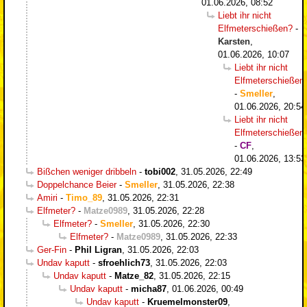
01.06.2026, 08:52
Liebt ihr nicht
Elfmeterschießen?
-
Karsten
,
01.06.2026, 10:07
Liebt ihr nicht
Elfmeterschießen
-
Smeller
,
01.06.2026, 20:54
Liebt ihr nicht
Elfmeterschießen
-
CF
,
01.06.2026, 13:53
Bißchen weniger dribbeln
-
tobi002
,
31.05.2026, 22:49
Doppelchance Beier
-
Smeller
,
31.05.2026, 22:38
Amiri
-
Timo_89
,
31.05.2026, 22:31
Elfmeter?
-
Matze0989
,
31.05.2026, 22:28
Elfmeter?
-
Smeller
,
31.05.2026, 22:30
Elfmeter?
-
Matze0989
,
31.05.2026, 22:33
Ger-Fin
-
Phil Ligran
,
31.05.2026, 22:03
Undav kaputt
-
sfroehlich73
,
31.05.2026, 22:03
Undav kaputt
-
Matze_82
,
31.05.2026, 22:15
Undav kaputt
-
micha87
,
01.06.2026, 00:49
Undav kaputt
-
Kruemelmonster09
,