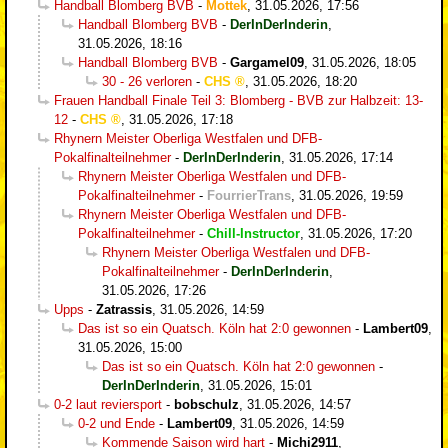
Handball Blomberg BVB
-
Mottek
,
31.05.2026, 17:56
Handball Blomberg BVB
-
DerInDerInderin
,
31.05.2026, 18:16
Handball Blomberg BVB
-
Gargamel09
,
31.05.2026, 18:05
30 - 26 verloren
-
CHS
,
31.05.2026, 18:20
Frauen Handball Finale Teil 3: Blomberg - BVB zur Halbzeit: 13-
12
-
CHS
,
31.05.2026, 17:18
Rhynern Meister Oberliga Westfalen und DFB-
Pokalfinalteilnehmer
-
DerInDerInderin
,
31.05.2026, 17:14
Rhynern Meister Oberliga Westfalen und DFB-
Pokalfinalteilnehmer
-
FourrierTrans
,
31.05.2026, 19:59
Rhynern Meister Oberliga Westfalen und DFB-
Pokalfinalteilnehmer
-
Chill-Instructor
,
31.05.2026, 17:20
Rhynern Meister Oberliga Westfalen und DFB-
Pokalfinalteilnehmer
-
DerInDerInderin
,
31.05.2026, 17:26
Upps
-
Zatrassis
,
31.05.2026, 14:59
Das ist so ein Quatsch. Köln hat 2:0 gewonnen
-
Lambert09
,
31.05.2026, 15:00
Das ist so ein Quatsch. Köln hat 2:0 gewonnen
-
DerInDerInderin
,
31.05.2026, 15:01
0-2 laut reviersport
-
bobschulz
,
31.05.2026, 14:57
0-2 und Ende
-
Lambert09
,
31.05.2026, 14:59
Kommende Saison wird hart
-
Michi2911
,