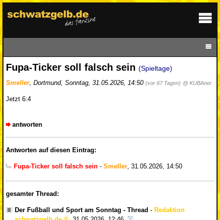
Fupa-Ticker soll falsch sein
(Spieltage)
Smeller
,
Dortmund
,
Sonntag, 31.05.2026, 14:50
(vor 67 Tagen)
@ KUBAner
Jetzt 6:4
antworten
Antworten auf diesen Eintrag:
Fupa-Ticker soll falsch sein
-
Smeller
,
31.05.2026, 14:50
gesamter Thread:
Der Fußball und Sport am Sonntag - Thread
-
Redaktion
schwatzgelb.de
,
31.05.2026, 12:46